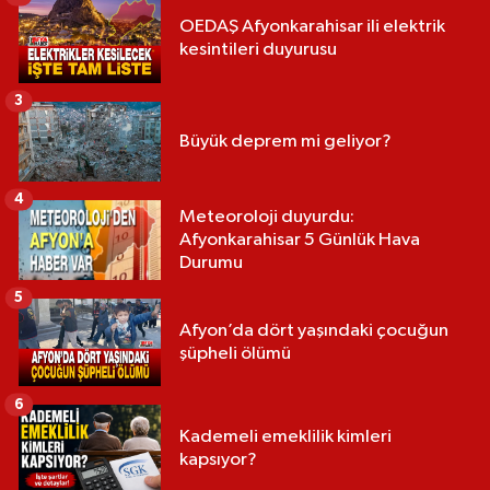
OEDAŞ Afyonkarahisar ili elektrik
kesintileri duyurusu
3
Büyük deprem mi geliyor?
4
Meteoroloji duyurdu:
Afyonkarahisar 5 Günlük Hava
Durumu
5
Afyon’da dört yaşındaki çocuğun
şüpheli ölümü
6
Kademeli emeklilik kimleri
kapsıyor?