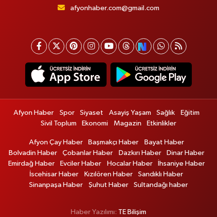
afyonhaber.com@gmail.com
Afyon Haber
Spor
Siyaset
Asayiş Yaşam
Sağlık
Eğitim
Sivil Toplum
Ekonomi
Magazin
Etkinlikler
Afyon Çay Haber
Başmakçı Haber
Bayat Haber
Bolvadin Haber
Çobanlar Haber
Dazkırı Haber
Dinar Haber
Emirdağ Haber
Evciler Haber
Hocalar Haber
İhsaniye Haber
İscehisar Haber
Kızılören Haber
Sandıklı Haber
Sinanpaşa Haber
Şuhut Haber
Sultandağı haber
Haber Yazılımı:
TE Bilişim