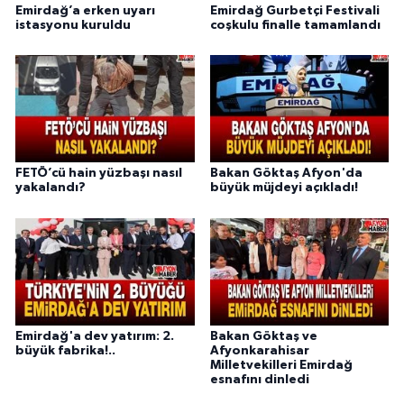
Emirdağ’a erken uyarı
Emirdağ Gurbetçi Festivali
istasyonu kuruldu
coşkulu finalle tamamlandı
FETÖ’cü hain yüzbaşı nasıl
Bakan Göktaş Afyon'da
yakalandı?
büyük müjdeyi açıkladı!
Emirdağ'a dev yatırım: 2.
Bakan Göktaş ve
büyük fabrika!..
Afyonkarahisar
Milletvekilleri Emirdağ
esnafını dinledi