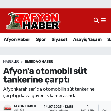
Afyon Haber
Siyaset
Afyon Haber
Spor
Siyaset
Asayiş Yaşam
S
Spor
Asayiş Yaşam
HABERLER
EMIRDAĞ HABER
Afyon'a otomobil süt
Sağlık
tankerine çarptı
Eğitim
Afyonkarahisar'da otomobilin süt tankerine
Sivil Toplum
çarptığı kaza güvenlik kamerasında
AFYON HABER
Ekonomi
14.07.2025 - 12:58
1
EDITÖR
YAYINLANMA
PAYLAŞIM
OKUN