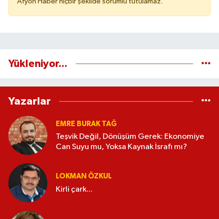
Afyon Haber hiçbir şekilde sorumlu tutulamaz.
Yükleniyor...
Yazarlar
EMRE BURAK TAĞ
Teşvik Değil, Dönüşüm Gerek: Ekonomiye
Can Suyu mu, Yoksa Kaynak İsrafı mı?
LOKMAN ÖZKUL
Kirli çark...