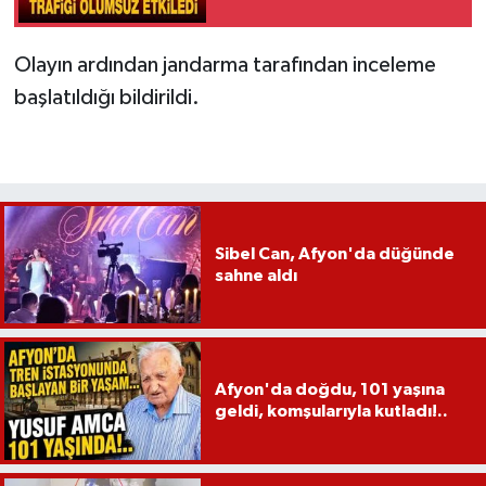
Olayın ardından jandarma tarafından inceleme
başlatıldığı bildirildi.
Sibel Can, Afyon'da düğünde
sahne aldı
Afyon'da doğdu, 101 yaşına
geldi, komşularıyla kutladı!..