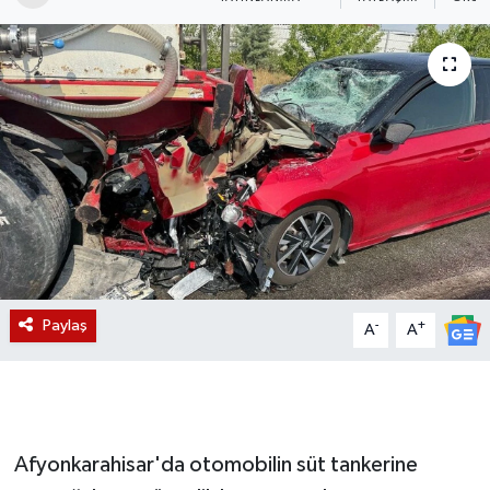
Magazin
Etkinlikler
Paylaş
-
+
A
A
Afyonkarahisar'da otomobilin süt tankerine