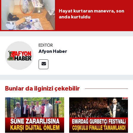
Hayat kurtaran manevra, son
anda kurtuldu
EDITÖR
Afyon Haber
Bunlar da ilginizi çekebilir