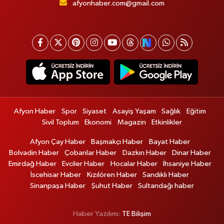
afyonhaber.com@gmail.com
Afyon Haber
Spor
Siyaset
Asayiş Yaşam
Sağlık
Eğitim
Sivil Toplum
Ekonomi
Magazin
Etkinlikler
Afyon Çay Haber
Başmakçı Haber
Bayat Haber
Bolvadin Haber
Çobanlar Haber
Dazkırı Haber
Dinar Haber
Emirdağ Haber
Evciler Haber
Hocalar Haber
İhsaniye Haber
İscehisar Haber
Kızılören Haber
Sandıklı Haber
Sinanpaşa Haber
Şuhut Haber
Sultandağı haber
Haber Yazılımı:
TE Bilişim