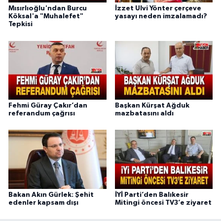
Mısırlıoğlu'ndan Burcu
İzzet Ulvi Yönter çerçeve
Köksal'a "Muhalefet"
yasayı neden imzalamadı?
Tepkisi
Fehmi Güray Çakır’dan
Başkan Kürşat Ağduk
referandum çağrısı
mazbatasını aldı
Bakan Akın Gürlek: Şehit
İYİ Parti’den Balıkesir
edenler kapsam dışı
Mitingi öncesi TV3’e ziyaret