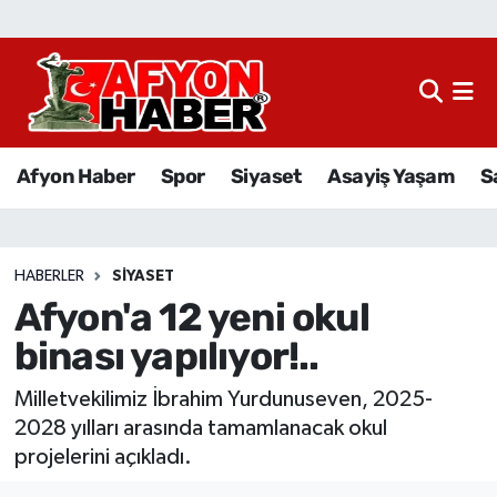
Afyon Haber
Siyaset
Afyon Haber
Spor
Siyaset
Asayiş Yaşam
S
Spor
Asayiş Yaşam
HABERLER
SIYASET
Afyon'a 12 yeni okul
Sağlık
binası yapılıyor!..
Eğitim
Milletvekilimiz İbrahim Yurdunuseven, 2025-
Sivil Toplum
2028 yılları arasında tamamlanacak okul
projelerini açıkladı.
Ekonomi