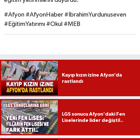
eğitim yatırımlarını duyurdu.
#Afyon #AfyonHaber #İbrahimYurdunuseven
#EğitimYatırımı #Okul #MEB
Kayıp kızın izine Afyon’da
rastlandı
LGS sonucu Afyon'daki Fen
Liselerinde lider değişti!..