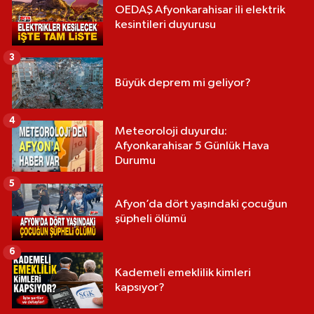
OEDAŞ Afyonkarahisar ili elektrik
kesintileri duyurusu
3
Büyük deprem mi geliyor?
4
Meteoroloji duyurdu:
Afyonkarahisar 5 Günlük Hava
Durumu
5
Afyon’da dört yaşındaki çocuğun
şüpheli ölümü
6
Kademeli emeklilik kimleri
kapsıyor?