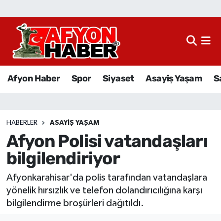
Afyon Haber
Siyaset
Afyon Haber
Spor
Siyaset
Asayiş Yaşam
S
Spor
Asayiş Yaşam
HABERLER
ASAYIŞ YAŞAM
Afyon Polisi vatandaşları
Sağlık
bilgilendiriyor
Eğitim
Afyonkarahisar'da polis tarafından vatandaşlara
Sivil Toplum
yönelik hırsızlık ve telefon dolandırıcılığına karşı
bilgilendirme broşürleri dağıtıldı.
Ekonomi