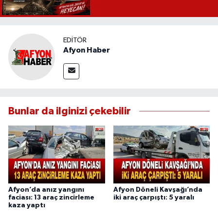
EDITÖR
Afyon Haber
Bunlar da ilginizi çekebilir
Afyon’da anız yangını
Afyon Döneli Kavşağı’nda
faciası: 13 araç zincirleme
iki araç çarpıştı: 5 yaralı
kaza yaptı