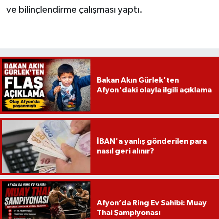
ve bilinçlendirme çalışması yaptı.
Bakan Akın Gürlek'ten
Afyon'daki olayla ilgili açıklama
İBAN'a yanlış gönderilen para
nasıl geri alınır?
Afyon’da Ring Ev Sahibi: Muay
Thai Şampiyonası