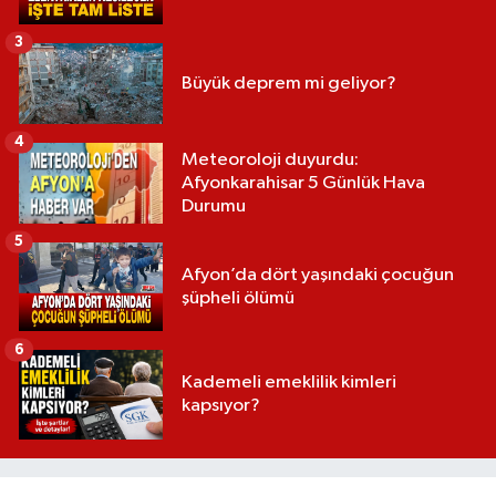
3
Büyük deprem mi geliyor?
4
Meteoroloji duyurdu:
Afyonkarahisar 5 Günlük Hava
Durumu
5
Afyon’da dört yaşındaki çocuğun
şüpheli ölümü
6
Kademeli emeklilik kimleri
kapsıyor?