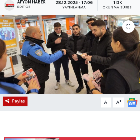
AFYON HABER
28.12.2025 - 17:06
1 DK
EDITÖR
YAYINLANMA
OKUNMA SÜRESI
Magazin
Etkinlikler
Paylaş
-
+
A
A