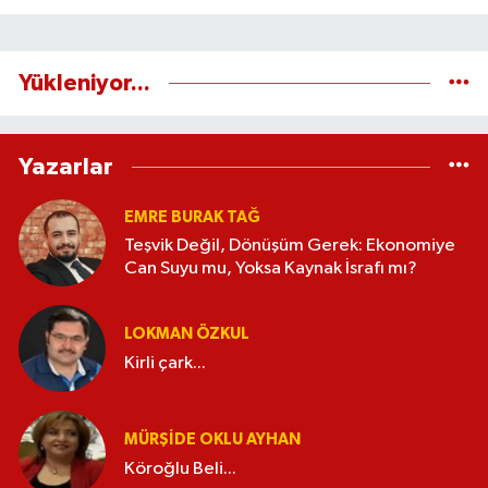
Yükleniyor...
Yazarlar
EMRE BURAK TAĞ
Teşvik Değil, Dönüşüm Gerek: Ekonomiye
Can Suyu mu, Yoksa Kaynak İsrafı mı?
LOKMAN ÖZKUL
Kirli çark...
MÜRŞIDE OKLU AYHAN
Köroğlu Beli...