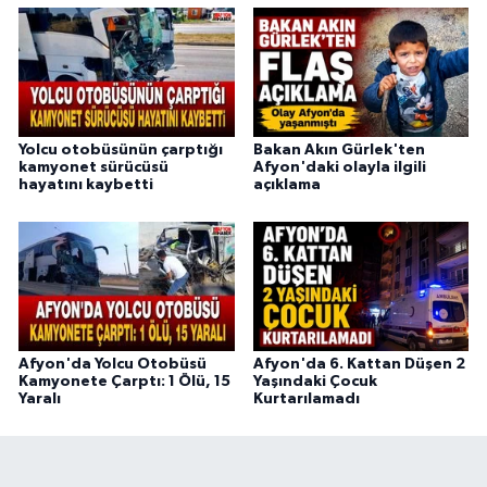
Yolcu otobüsünün çarptığı
Bakan Akın Gürlek'ten
kamyonet sürücüsü
Afyon'daki olayla ilgili
hayatını kaybetti
açıklama
Afyon'da Yolcu Otobüsü
Afyon'da 6. Kattan Düşen 2
Kamyonete Çarptı: 1 Ölü, 15
Yaşındaki Çocuk
Yaralı
Kurtarılamadı