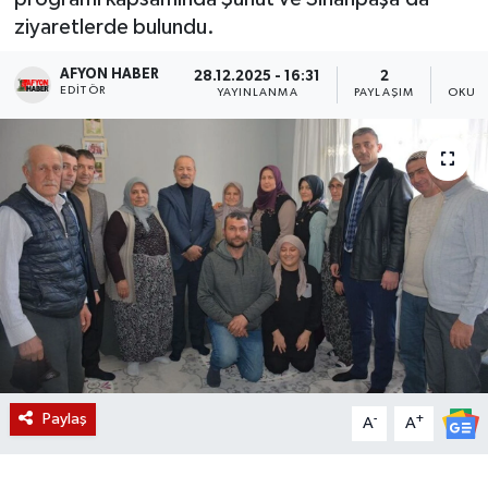
ziyaretlerde bulundu.
Magazin
AFYON HABER
28.12.2025 - 16:31
2
EDITÖR
Etkinlikler
YAYINLANMA
PAYLAŞIM
OKUNM
Paylaş
-
+
A
A