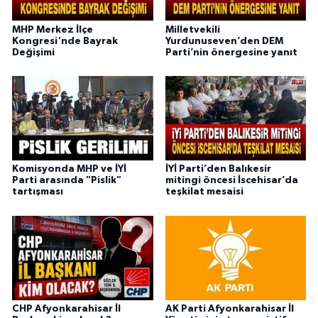
MHP Merkez İlçe
Milletvekili
Kongresi'nde Bayrak
Yurdunuseven’den DEM
Değişimi
Parti’nin önergesine yanıt
Komisyonda MHP ve İYİ
İYİ Parti’den Balıkesir
Parti arasında "Pislik"
mitingi öncesi İscehisar’da
tartışması
teşkilat mesaisi
CHP Afyonkarahisar İl
AK Parti Afyonkarahisar İl