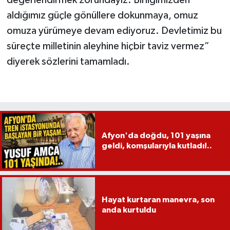
aldığımız güçle gönüllere dokunmaya, omuz
omuza yürümeye devam ediyoruz. Devletimiz bu
süreçte milletinin aleyhine hiçbir taviz vermez”
diyerek sözlerini tamamladı.
Afyon'da doğdu, 101 yaşına
geldi, komşularıyla kutladı!..
Hayat kurtaran manevra, son
anda kurtuldu