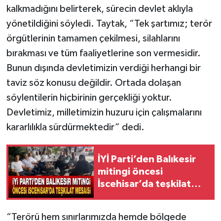
kalkmadığını belirterek, sürecin devlet aklıyla
yönetildiğini söyledi. Taytak, “Tek şartımız; terör
örgütlerinin tamamen çekilmesi, silahlarını
bırakması ve tüm faaliyetlerine son vermesidir.
Bunun dışında devletimizin verdiği herhangi bir
taviz söz konusu değildir. Ortada dolaşan
söylentilerin hiçbirinin gerçekliği yoktur.
Devletimiz, milletimizin huzuru için çalışmalarını
kararlılıkla sürdürmektedir” dedi.
İYİ Parti’den Balıkesir
mitingi öncesi
İscehisar’da teşkilat
mesaisi
“Terörü hem sınırlarımızda hemde bölgede