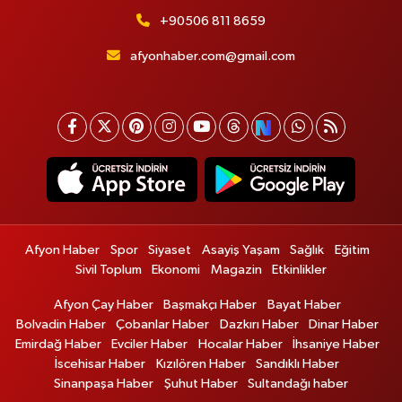
+90506 811 8659
afyonhaber.com@gmail.com
Afyon Haber
Spor
Siyaset
Asayiş Yaşam
Sağlık
Eğitim
Sivil Toplum
Ekonomi
Magazin
Etkinlikler
Afyon Çay Haber
Başmakçı Haber
Bayat Haber
Bolvadin Haber
Çobanlar Haber
Dazkırı Haber
Dinar Haber
Emirdağ Haber
Evciler Haber
Hocalar Haber
İhsaniye Haber
İscehisar Haber
Kızılören Haber
Sandıklı Haber
Sinanpaşa Haber
Şuhut Haber
Sultandağı haber