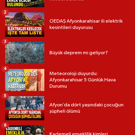
2
OEDAŞ Afyonkarahisar ili elektrik
kesintileri duyurusu
3
Büyük deprem mi geliyor?
4
Meteoroloji duyurdu:
Afyonkarahisar 5 Günlük Hava
Durumu
5
Afyon’da dört yaşındaki çocuğun
şüpheli ölümü
6
Kademeli emeklilik kimleri