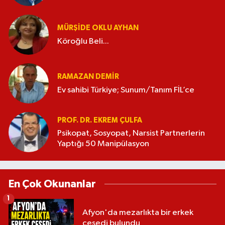
MÜRŞIDE OKLU AYHAN
Köroğlu Beli...
RAMAZAN DEMİR
Ev sahibi Türkiye; Sunum/Tanım FİL’ce
PROF. DR. EKREM ÇULFA
Psikopat, Sosyopat, Narsist Partnerlerin
Yaptığı 50 Manipülasyon
En Çok Okunanlar
1
Afyon'da mezarlıkta bir erkek
cesedi bulundu