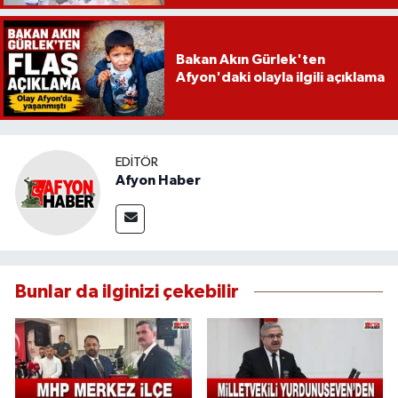
Bakan Akın Gürlek'ten
Afyon'daki olayla ilgili açıklama
EDITÖR
Afyon Haber
Bunlar da ilginizi çekebilir