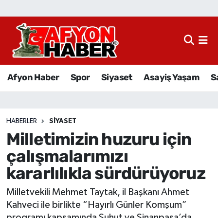
Afyon Haber
Siyaset
Afyon Haber
Spor
Siyaset
Asayiş Yaşam
S
Spor
Asayiş Yaşam
HABERLER
SIYASET
Milletimizin huzuru için
Sağlık
çalışmalarımızı
Eğitim
kararlılıkla sürdürüyoruz
Sivil Toplum
Milletvekili Mehmet Taytak, il Başkanı Ahmet
Kahveci ile birlikte “Hayırlı Günler Komşum”
Ekonomi
programı kapsamında Şuhut ve Sinanpaşa’da