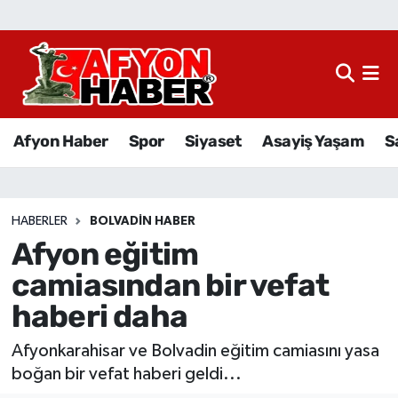
Afyon Haber
Siyaset
Afyon Haber
Spor
Siyaset
Asayiş Yaşam
S
Spor
Asayiş Yaşam
HABERLER
BOLVADIN HABER
Afyon eğitim
Sağlık
camiasından bir vefat
Eğitim
haberi daha
Sivil Toplum
Afyonkarahisar ve Bolvadin eğitim camiasını yasa
boğan bir vefat haberi geldi...
Ekonomi