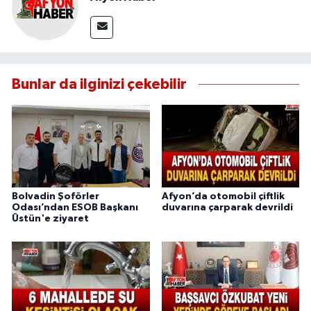
Bunlar da ilginizi çekebilir
Bolvadin Şoförler
Afyon’da otomobil çiftlik
Odası’ndan ESOB Başkanı
duvarına çarparak devrildi
Üstün'e ziyaret