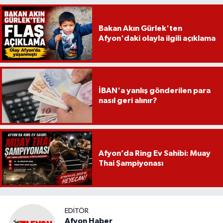
Bakan Akın Gürlek'ten
Afyon'daki olayla ilgili açıklama
İBAN'a yanlış gönderilen para
nasıl geri alınır?
Afyon’da Ring Ev Sahibi: Muay
Thai Şampiyonası
EDITÖR
Afyon Haber