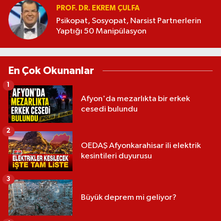
PROF. DR. EKREM ÇULFA
Psikopat, Sosyopat, Narsist Partnerlerin
Yaptığı 50 Manipülasyon
En Çok Okunanlar
1
Afyon'da mezarlıkta bir erkek
cesedi bulundu
2
OEDAŞ Afyonkarahisar ili elektrik
kesintileri duyurusu
3
Büyük deprem mi geliyor?