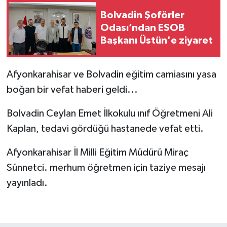
Bolvadin Şoförler
Odası’ndan ESOB
Başkanı Üstün'e ziyaret
Afyonkarahisar ve Bolvadin eğitim camiasını yasa
boğan bir vefat haberi geldi...
Bolvadin Ceylan Emet İlkokulu ınıf Öğretmeni Ali
Kaplan, tedavi gördüğü hastanede vefat etti.
Afyonkarahisar İl Milli Eğitim Müdürü Miraç
Sünnetci. merhum öğretmen için taziye mesajı
yayınladı.