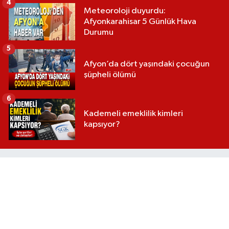
4
Meteoroloji duyurdu:
Afyonkarahisar 5 Günlük Hava
Durumu
5
Afyon’da dört yaşındaki çocuğun
şüpheli ölümü
6
Kademeli emeklilik kimleri
kapsıyor?