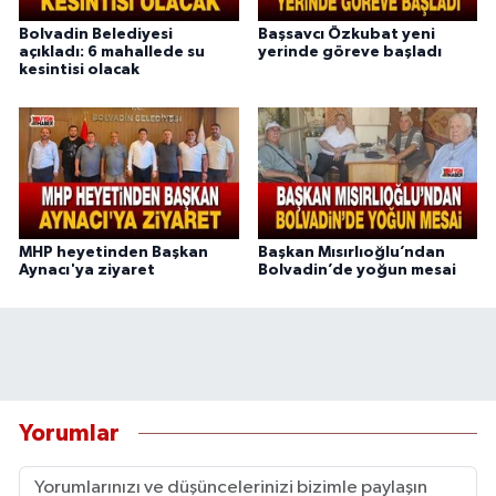
Bolvadin Belediyesi
Başsavcı Özkubat yeni
açıkladı: 6 mahallede su
yerinde göreve başladı
kesintisi olacak
MHP heyetinden Başkan
Başkan Mısırlıoğlu’ndan
Aynacı'ya ziyaret
Bolvadin’de yoğun mesai
Yorumlar