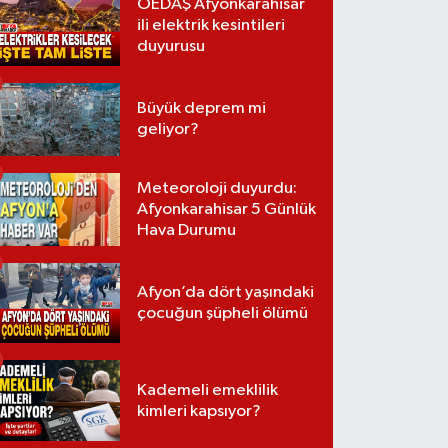
OEDAŞ Afyonkarahisar
ili elektrik kesintileri
duyurusu
Büyük deprem mi
geliyor?
Meteoroloji duyurdu:
Afyonkarahisar 5 Günlük
Hava Durumu
Afyon’da dört yaşındaki
çocuğun şüpheli ölümü
Kademeli emeklilik
kimleri kapsıyor?