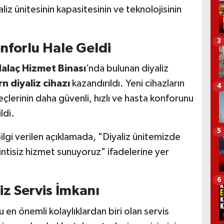
iz ünitesinin kapasitesinin ve teknolojisinin
3
nforlu Hale Geldi
alaç Hizmet Binası
’nda bulunan diyaliz
 diyaliz cihazı
kazandırıldı. Yeni cihazların
4
eçlerinin daha güvenli, hızlı ve hasta konforunu
ldi.
5
ilgi verilen açıklamada, "Diyaliz ünitemizde
intisiz hizmet sunuyoruz" ifadelerine yer
6
z Servis İmkanı
 en önemli kolaylıklardan biri olan servis