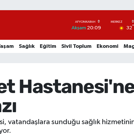
32
Akşam
20:09
Yaşam
Sağlık
Eğitim
Sivil Toplum
Ekonomi
Mag
et Hastanesi'ne
zı
i, vatandaşlara sunduğu sağlık hizmetinin 
yor.