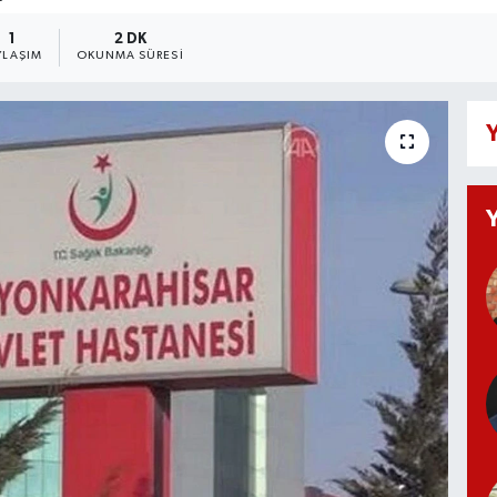
1
2 DK
YLAŞIM
OKUNMA SÜRESI
Y