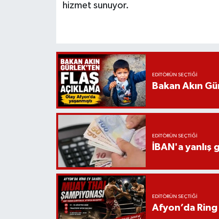
hizmet sunuyor.
EDITÖRÜN SEÇTIĞI
Bakan Akın Gür
EDITÖRÜN SEÇTIĞI
İBAN'a yanlış g
EDITÖRÜN SEÇTIĞI
Afyon’da Ring 