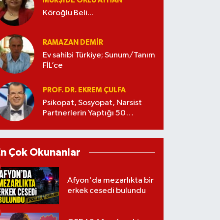
MÜRŞIDE OKLU AYHAN
Köroğlu Beli...
RAMAZAN DEMİR
Ev sahibi Türkiye; Sunum/Tanım
FİL’ce
PROF. DR. EKREM ÇULFA
Psikopat, Sosyopat, Narsist
Partnerlerin Yaptığı 50
Manipülasyon
En Çok Okunanlar
Afyon'da mezarlıkta bir
erkek cesedi bulundu