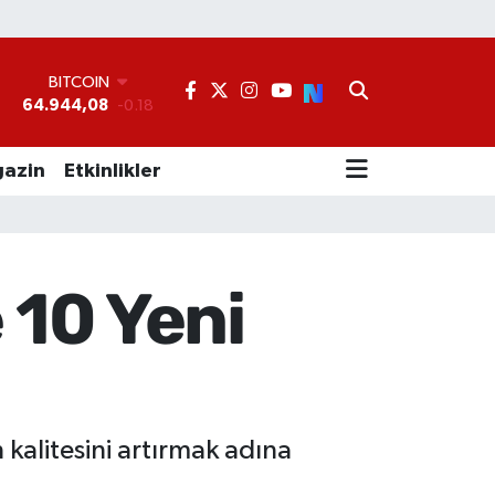
BITCOIN
64.944,08
-0.18
DOLAR
°
47,7436
0.18
EURO
55,2510
0.32
azin
Etkinlikler
STERLİN
64,4811
0.38
GRAM ALTIN
6660.55
0.03
BİST100
 10 Yeni
13.779
-14
kalitesini artırmak adına