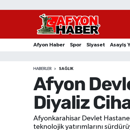
Afyon Haber
Siyaset
Afyon Haber
Spor
Siyaset
Asayiş 
Spor
Asayiş Yaşam
HABERLER
SAĞLIK
Afyon Devl
Sağlık
Diyaliz Ciha
Eğitim
Sivil Toplum
Afyonkarahisar Devlet Hastanes
Ekonomi
teknolojik yatırımlarını sürdürü