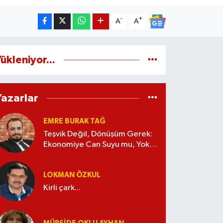
-
+
A
A
ükleniyor...
Yazarlar
EMRE BURAK TAĞ
Teşvik Değil, Dönüşüm Gerek:
Ekonomiye Can Suyu mu, Yoksa
Kaynak İsrafı mı?
LOKMAN ÖZKUL
Kirli çark...