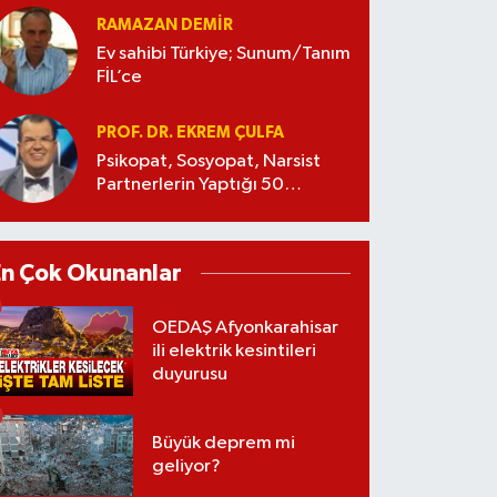
RAMAZAN DEMİR
Ev sahibi Türkiye; Sunum/Tanım
FİL’ce
PROF. DR. EKREM ÇULFA
Psikopat, Sosyopat, Narsist
Partnerlerin Yaptığı 50
Manipülasyon
En Çok Okunanlar
OEDAŞ Afyonkarahisar
ili elektrik kesintileri
duyurusu
Büyük deprem mi
geliyor?