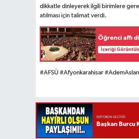
dikkatle dinleyerek ilgili birimlere ger
atılması için talimat verdi.
Öğrenci affı 
İçeriği Görüntül
#AFSÜ #Afyonkarahisar #AdemAslan 
EDITÖRÜN SEÇTIĞI
Başkan Burcu K