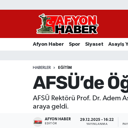
Afyon Haber
Siyaset
Afyon Haber
Spor
Siyaset
Asayiş 
Spor
Asayiş Yaşam
HABERLER
EĞITIM
AFSÜ’de Öğ
Sağlık
Eğitim
AFSÜ Rektörü Prof. Dr. Adem Asl
araya geldi.
Sivil Toplum
AFYON HABER
29.12.2025 - 16:22
Ekonomi
EDITÖR
YAYINLANMA
PA