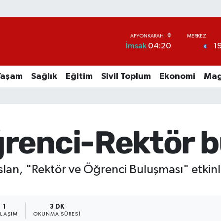
1
İmsak
04:20
Yaşam
Sağlık
Eğitim
Sivil Toplum
Ekonomi
Mag
renci-Rektör b
an, "Rektör ve Öğrenci Buluşması" etkinliğ
1
3 DK
YLAŞIM
OKUNMA SÜRESI