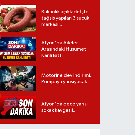
Bakanlık açıkladı: İşte
tağşiş yapılan 3 sucuk
markası!..
Afyon'da Aileler
Arasındaki Husumet
Kanlı Bitti
Motorine dev indirim!..
Pompaya yansıyacak
Afyon'da gece yarısı
sokak kavgası!..