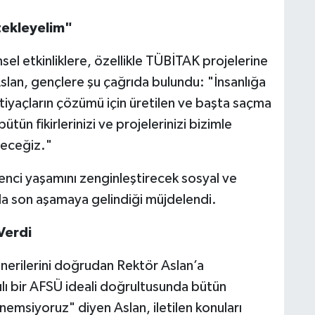
stekleyelim"
msel etkinliklere, özellikle TÜBİTAK projelerine
n Aslan, gençlere şu çağrıda bulundu: "İnsanlığa
tiyaçların çözümü için üretilen ve başta saçma
bütün fikirlerinizi ve projelerinizi bizimle
yeceğiz."
renci yaşamını zenginleştirecek sosyal ve
 da son aşamaya gelindiği müjdelendi.
Verdi
önerilerini doğrudan Rektör Aslan’a
ılı bir AFSÜ ideali doğrultusunda bütün
önemsiyoruz" diyen Aslan, iletilen konuları