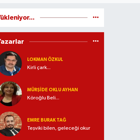
ükleniyor...
Yazarlar
LOKMAN ÖZKUL
Kirli çark...
MÜRŞIDE OKLU AYHAN
Köroğlu Beli...
EMRE BURAK TAĞ
Teşviki bilen, geleceği okur