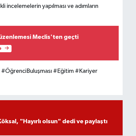
ekli incelemelerin yapılması ve adımların
düzenlemesi Meclis'ten geçti
e
#ÖğrenciBuluşması #Eğitim #Kariyer
öksal, "Hayırlı olsun" dedi ve paylaştı