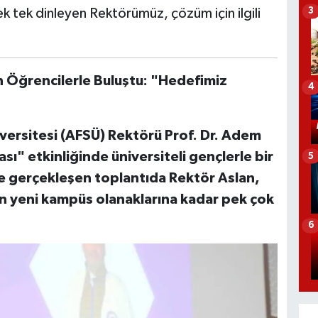
ek tek dinleyen Rektörümüz, çözüm için ilgili
3
 Öğrencilerle Buluştu: "Hedefimiz
4
iversitesi (AFSÜ) Rektörü Prof. Dr. Adem
ı" etkinliğinde üniversiteli gençlerle bir
5
e gerçekleşen toplantıda Rektör Aslan,
n yeni kampüs olanaklarına kadar pek çok
6