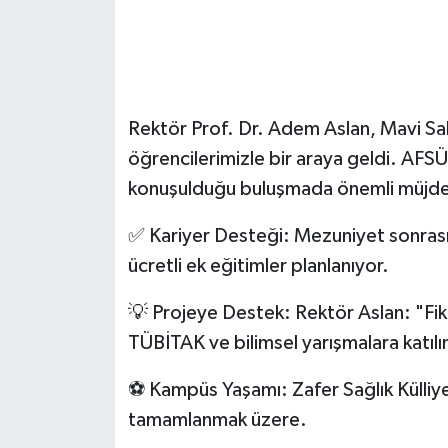
Rektör Prof. Dr. Adem Aslan, Mavi Sa
öğrencilerimizle bir araya geldi. AFS
konuşulduğu buluşmada önemli müjdele
✅ Kariyer Desteği: Mezuniyet sonrası 
ücretli ek eğitimler planlanıyor.
💡 Projeye Destek: Rektör Aslan: "Fiki
TÜBİTAK ve bilimsel yarışmalara katılım
⚽ Kampüs Yaşamı: Zafer Sağlık Külliyes
tamamlanmak üzere.