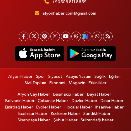
+90506 811 8659
afyonhaber.com@gmail.com
Afyon Haber
Spor
Siyaset
Asayiş Yaşam
Sağlık
Eğitim
Sivil Toplum
Ekonomi
Magazin
Etkinlikler
Afyon Çay Haber
Başmakçı Haber
Bayat Haber
Bolvadin Haber
Çobanlar Haber
Dazkırı Haber
Dinar Haber
Emirdağ Haber
Evciler Haber
Hocalar Haber
İhsaniye Haber
İscehisar Haber
Kızılören Haber
Sandıklı Haber
Sinanpaşa Haber
Şuhut Haber
Sultandağı haber