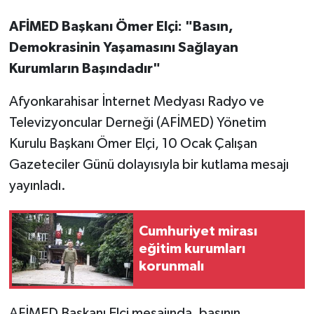
AFİMED Başkanı Ömer Elçi: "Basın,
Demokrasinin Yaşamasını Sağlayan
Kurumların Başındadır"
Afyonkarahisar İnternet Medyası Radyo ve
Televizyoncular Derneği (AFİMED) Yönetim
Kurulu Başkanı Ömer Elçi, 10 Ocak Çalışan
Gazeteciler Günü dolayısıyla bir kutlama mesajı
yayınladı.
Cumhuriyet mirası
eğitim kurumları
korunmalı
AFİMED Başkanı Elçi mesajında, basının