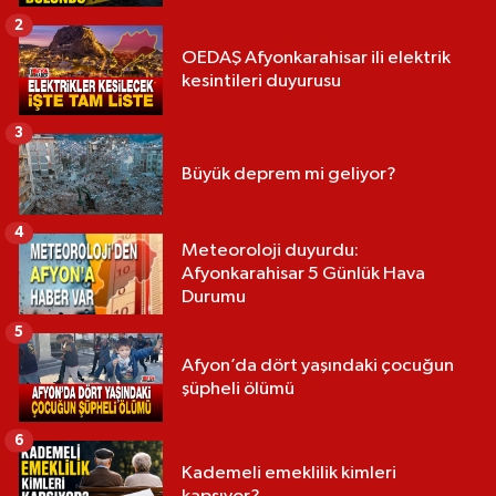
2
OEDAŞ Afyonkarahisar ili elektrik
kesintileri duyurusu
3
Büyük deprem mi geliyor?
4
Meteoroloji duyurdu:
Afyonkarahisar 5 Günlük Hava
Durumu
5
Afyon’da dört yaşındaki çocuğun
şüpheli ölümü
6
Kademeli emeklilik kimleri