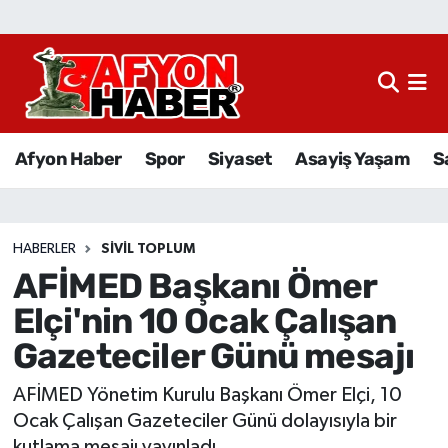
Afyon Haber
Siyaset
Afyon Haber
Spor
Siyaset
Asayiş Yaşam
S
Spor
Asayiş Yaşam
HABERLER
SIVIL TOPLUM
AFİMED Başkanı Ömer
Sağlık
Elçi'nin 10 Ocak Çalışan
Eğitim
Gazeteciler Günü mesajı
Sivil Toplum
AFİMED Yönetim Kurulu Başkanı Ömer Elçi, 10
Ocak Çalışan Gazeteciler Günü dolayısıyla bir
Ekonomi
kutlama mesajı yayınladı.