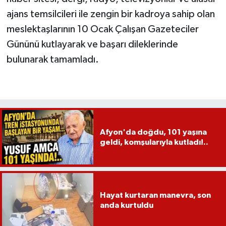
ajans temsilcileri ile zengin bir kadroya sahip olan
meslektaşlarının 10 Ocak Çalışan Gazeteciler
Gününü kutlayarak ve başarı dileklerinde
bulunarak tamamladı.
Afyon'da doğdu, 101 yaşına
geldi, komşularıyla kutladı!..
Hayat kurtaran manevra, son
anda kurtuldu