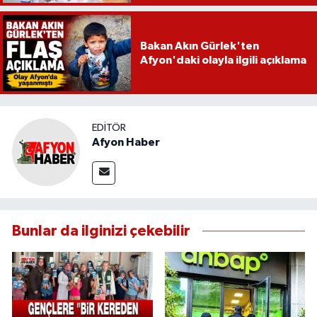
Bakan Akın Gürlek'ten
Afyon'daki olayla ilgili açıklama
EDITÖR
Afyon Haber
Bunlar da ilginizi çekebilir