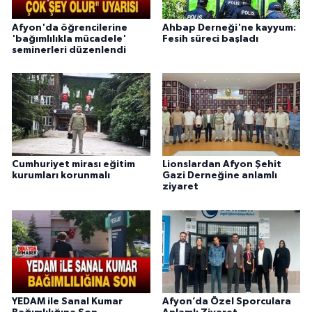
Afyon'da öğrencilerine
Ahbap Derneği'ne kayyum:
'bağımlılıkla mücadele'
Fesih süreci başladı
seminerleri düzenlendi
Cumhuriyet mirası eğitim
Lionslardan Afyon Şehit
kurumları korunmalı
Gazi Derneğine anlamlı
ziyaret
YEDAM ile Sanal Kumar
Afyon’da Özel Sporculara