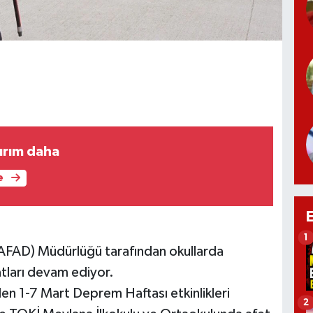
tırım daha
e
1
(AFAD) Müdürlüğü tarafından okullarda
atları devam ediyor.
len 1-7 Mart Deprem Haftası etkinlikleri
2