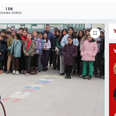
1 DK
KUNMA SÜRESI
Y