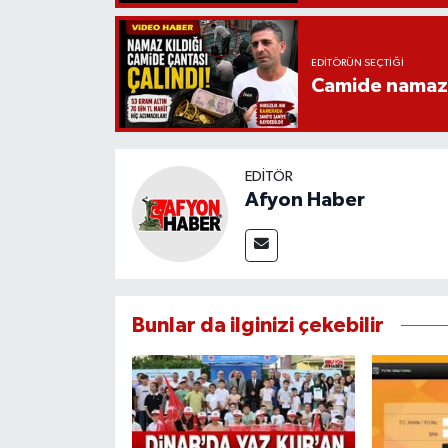
EDITÖRÜN SEÇTIĞI
Camide namaz kı
EDITÖR
Afyon Haber
Bunlar da ilginizi çekebilir