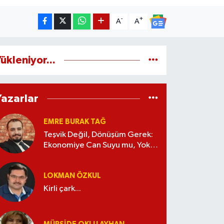
-
+
A
A
ükleniyor...
Yazarlar
EMRE BURAK TAĞ
Teşvik Değil, Dönüşüm Gerek:
Ekonomiye Can Suyu mu, Yoksa
Kaynak İsrafı mı?
LOKMAN ÖZKUL
Kirli çark...