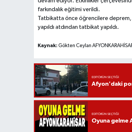
devam ediyor. Etkinlikler çerçevesin
farkındalık eğitimi verildi.
Tatbikatta önce öğrencilere deprem, t
yapıldı atdından tatbikat yapıldı.
Kaynak:
Gökten Ceylan AFYONKARAHİSAR
EDITÖRÜN SEÇTIĞI
Afyon'daki pom
EDITÖRÜN SEÇTIĞI
Oyuna gelme A