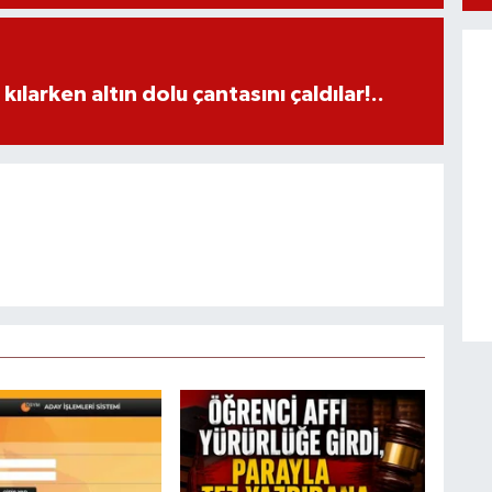
larken altın dolu çantasını çaldılar!..