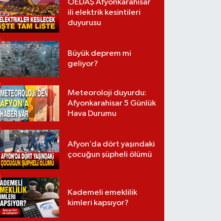
OEDAŞ Afyonkarahisar
ili elektrik kesintileri
duyurusu
Büyük deprem mi
geliyor?
Meteoroloji duyurdu:
Afyonkarahisar 5 Günlük
Hava Durumu
Afyon’da dört yaşındaki
çocuğun şüpheli ölümü
Kademeli emeklilik
kimleri kapsıyor?