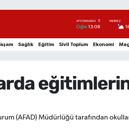
1
Öğle
13:08
Yaşam
Sağlık
Eğitim
Sivil Toplum
Ekonomi
Mag
arda eğitimler
 Durum (AFAD) Müdürlüğü tarafından okullar