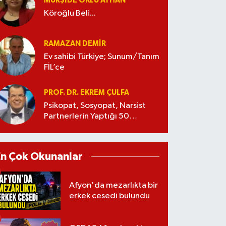
MÜRŞIDE OKLU AYHAN
Köroğlu Beli...
RAMAZAN DEMİR
Ev sahibi Türkiye; Sunum/Tanım
FİL’ce
PROF. DR. EKREM ÇULFA
Psikopat, Sosyopat, Narsist
Partnerlerin Yaptığı 50
Manipülasyon
En Çok Okunanlar
Afyon'da mezarlıkta bir
erkek cesedi bulundu