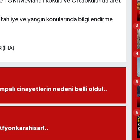
de TOKİ Mevlana İlkokulu ve Ortaokulunda afet
ahliye ve yangın konularında bilgilendirme
3
 (İHA)
4
5
palı cinayetlerin nedeni belli oldu!..
6
fyonkarahisar!..