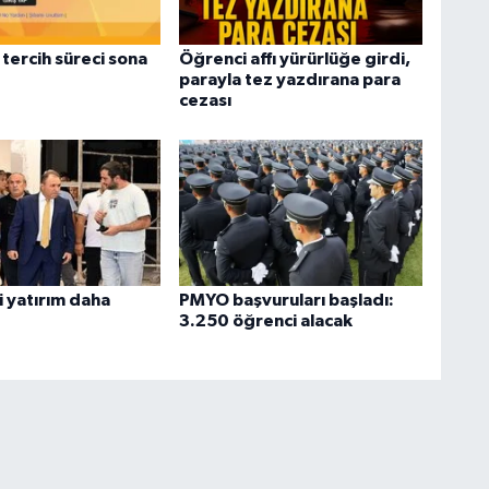
tercih süreci sona
Öğrenci affı yürürlüğe girdi,
parayla tez yazdırana para
cezası
i yatırım daha
PMYO başvuruları başladı:
3.250 öğrenci alacak