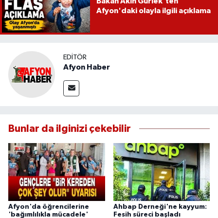
Bakan Akın Gürlek'ten
Afyon'daki olayla ilgili açıklama
EDITÖR
Afyon Haber
Bunlar da ilginizi çekebilir
Afyon'da öğrencilerine
Ahbap Derneği'ne kayyum:
'bağımlılıkla mücadele'
Fesih süreci başladı