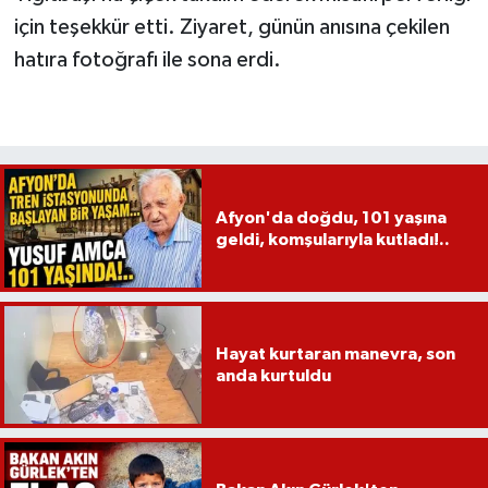
için teşekkür etti. Ziyaret, günün anısına çekilen
hatıra fotoğrafı ile sona erdi.
Afyon'da doğdu, 101 yaşına
geldi, komşularıyla kutladı!..
Hayat kurtaran manevra, son
anda kurtuldu