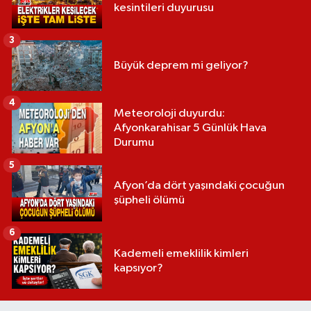
kesintileri duyurusu
3
Büyük deprem mi geliyor?
4
Meteoroloji duyurdu:
Afyonkarahisar 5 Günlük Hava
Durumu
5
Afyon’da dört yaşındaki çocuğun
şüpheli ölümü
6
Kademeli emeklilik kimleri
kapsıyor?