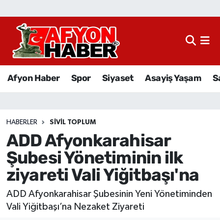
Afyon Haber
Siyaset
Afyon Haber
Spor
Siyaset
Asayiş Yaşam
S
Spor
Asayiş Yaşam
HABERLER
SIVIL TOPLUM
ADD Afyonkarahisar
Sağlık
Şubesi Yönetiminin ilk
Eğitim
ziyareti Vali Yiğitbaşı'na
Sivil Toplum
ADD Afyonkarahisar Şubesinin Yeni Yönetiminden
Vali Yiğitbaşı’na Nezaket Ziyareti
Ekonomi