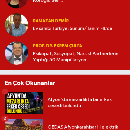
Köroğlu Beli...
RAMAZAN DEMİR
Ev sahibi Türkiye; Sunum/Tanım FİL’ce
PROF. DR. EKREM ÇULFA
Psikopat, Sosyopat, Narsist Partnerlerin
Yaptığı 50 Manipülasyon
En Çok Okunanlar
1
Afyon'da mezarlıkta bir erkek
cesedi bulundu
2
OEDAŞ Afyonkarahisar ili elektrik