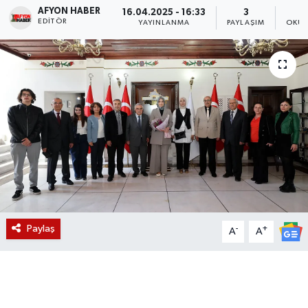
AFYON HABER
16.04.2025 - 16:33
3
EDITÖR
Magazin
YAYINLANMA
PAYLAŞIM
OKUN
Etkinlikler
Paylaş
-
+
A
A