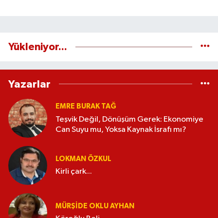
Yükleniyor...
Yazarlar
EMRE BURAK TAĞ
Teşvik Değil, Dönüşüm Gerek: Ekonomiye
Can Suyu mu, Yoksa Kaynak İsrafı mı?
LOKMAN ÖZKUL
Kirli çark...
MÜRŞIDE OKLU AYHAN