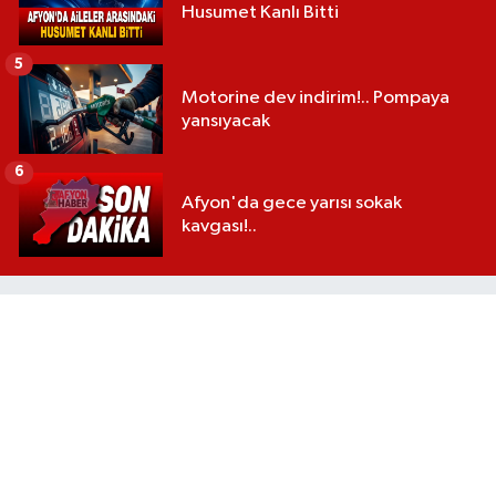
Husumet Kanlı Bitti
5
Motorine dev indirim!.. Pompaya
yansıyacak
6
Afyon'da gece yarısı sokak
kavgası!..