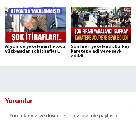
Afyon'da yakalanan Fetöcü
Son firari yakalandı: Burkay
yüzbaşıdan şok itiraflar!..
Karatepe adliyeye sevk
edildi
Yorumlar