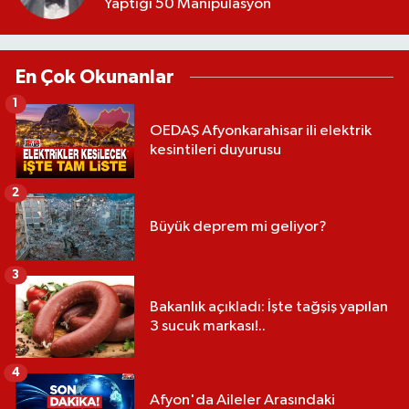
Yaptığı 50 Manipülasyon
En Çok Okunanlar
1
OEDAŞ Afyonkarahisar ili elektrik
kesintileri duyurusu
2
Büyük deprem mi geliyor?
3
Bakanlık açıkladı: İşte tağşiş yapılan
3 sucuk markası!..
4
Afyon'da Aileler Arasındaki