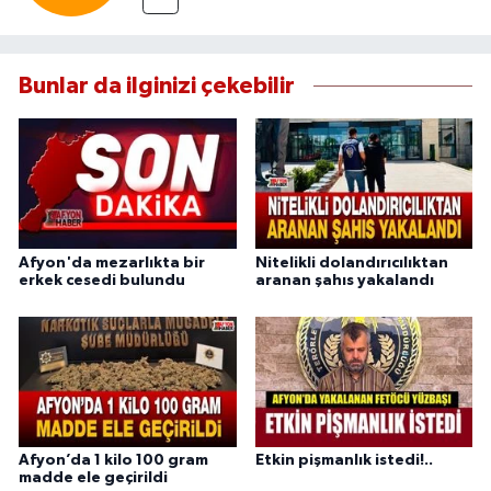
Bunlar da ilginizi çekebilir
Afyon'da mezarlıkta bir
Nitelikli dolandırıcılıktan
erkek cesedi bulundu
aranan şahıs yakalandı
Afyon’da 1 kilo 100 gram
Etkin pişmanlık istedi!..
madde ele geçirildi