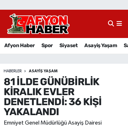
Afyon Haber
Siyaset
Afyon Haber
Spor
Siyaset
Asayiş Yaşam
S
Spor
Asayiş Yaşam
HABERLER
ASAYIŞ YAŞAM
81 İLDE GÜNÜBİRLİK
Sağlık
KİRALIK EVLER
Eğitim
DENETLENDİ: 36 KİŞİ
YAKALANDI
Sivil Toplum
Emniyet Genel Müdürlüğü Asayiş Dairesi
Ekonomi