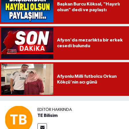
Başkan Burcu Köksal, "Hayırlı
olsun" dedi ve paylaştı
Afyon'da mezarlıkta bir erkek
cesedi bulundu
Afyonlu Milli futbolcu Orkun
Kökçü'nin acı günü
EDITÖR HAKKINDA
TE Bilisim