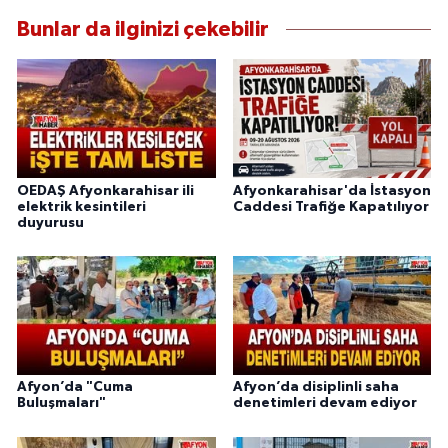
Bunlar da ilginizi çekebilir
OEDAŞ Afyonkarahisar ili
Afyonkarahisar'da İstasyon
elektrik kesintileri
Caddesi Trafiğe Kapatılıyor
duyurusu
Afyon’da "Cuma
Afyon’da disiplinli saha
Buluşmaları"
denetimleri devam ediyor