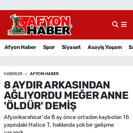
Afyon Haber
Siyaset
Afyon Haber
Spor
Siyaset
Asayiş Yaşam
S
Spor
Asayiş Yaşam
HABERLER
AFYON HABER
8 AYDIR ARKASINDAN
Sağlık
AĞLIYORDU MEĞER ANNE
Eğitim
'ÖLDÜR' DEMİŞ
Sivil Toplum
Afyonkarahisar'da 8 ay önce ortadan kaybolan 16
yaşındaki Hatice T. hakkında şok bir gelişme
Ekonomi
yaşandı.