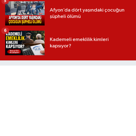
5
Afyon’da dört yaşındaki çocuğun
şüpheli ölümü
6
Kademeli emeklilik kimleri
kapsıyor?