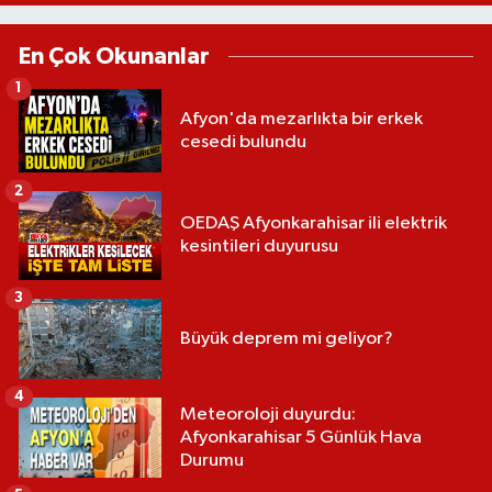
En Çok Okunanlar
1
Afyon'da mezarlıkta bir erkek
cesedi bulundu
2
OEDAŞ Afyonkarahisar ili elektrik
kesintileri duyurusu
3
Büyük deprem mi geliyor?
4
Meteoroloji duyurdu:
Afyonkarahisar 5 Günlük Hava
Durumu