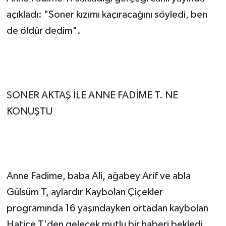
açıkladı: "Soner kızımı kaçıracağını söyledi, ben
de öldür dedim".
SONER AKTAŞ İLE ANNE FADİME T. NE
KONUŞTU
Anne Fadime, baba Ali, ağabey Arif ve abla
Gülsüm T, aylardır Kaybolan Çiçekler
programında 16 yaşındayken ortadan kaybolan
Hatice T'den gelecek mutlu bir haberi bekledi.