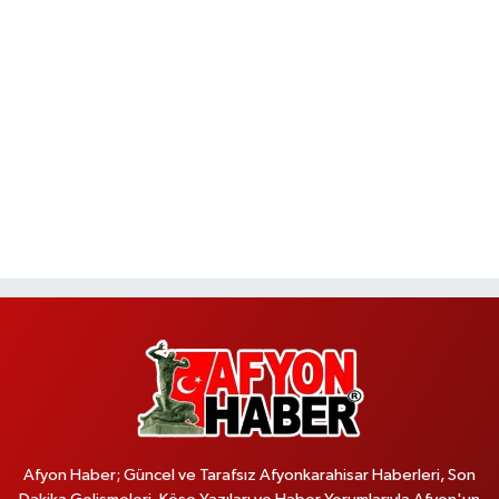
Afyon Haber; Güncel ve Tarafsız Afyonkarahisar Haberleri, Son