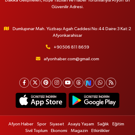
Dakika Gelişmeleri, Köşe Yazıları ve Haber Yorumlarıyla Afyon'un
Güvenilir Adresi.
Dumlupınar Mah. Yüzbaşı Agah Caddesi No:44 Daire:3 Kat:2
Afyonkarahisar
+90506 811 8659
afyonhaber.com@gmail.com
Afyon Haber
Spor
Siyaset
Asayiş Yaşam
Sağlık
Eğitim
Sivil Toplum
Ekonomi
Magazin
Etkinlikler