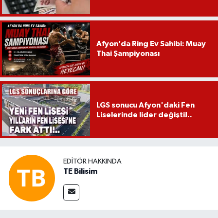
Afyon’da Ring Ev Sahibi: Muay
Thai Şampiyonası
LGS sonucu Afyon'daki Fen
Liselerinde lider değişti!..
EDITÖR HAKKINDA
TE Bilisim