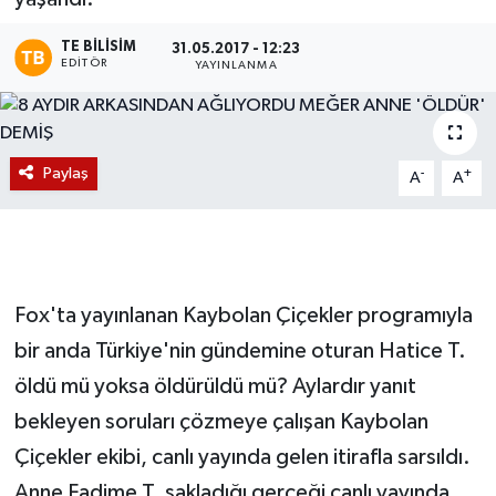
Magazin
TE BILISIM
31.05.2017 - 12:23
EDITÖR
YAYINLANMA
Etkinlikler
Paylaş
-
+
A
A
Fox'ta yayınlanan Kaybolan Çiçekler programıyla
bir anda Türkiye'nin gündemine oturan Hatice T.
öldü mü yoksa öldürüldü mü? Aylardır yanıt
bekleyen soruları çözmeye çalışan Kaybolan
Çiçekler ekibi, canlı yayında gelen itirafla sarsıldı.
Anne Fadime T. sakladığı gerçeği canlı yayında