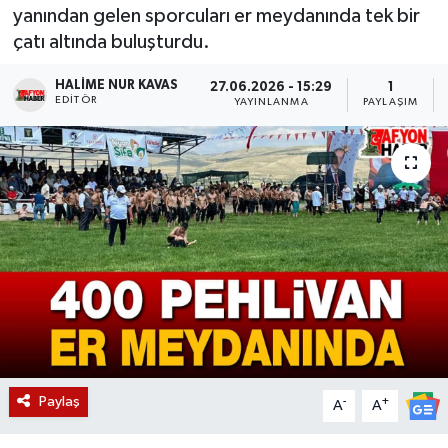
yanından gelen sporcuları er meydanında tek bir
Magazin
çatı altında buluşturdu.
Etkinlikler
HALIME NUR KAVAS
27.06.2026 - 15:29
1
EDITÖR
YAYINLANMA
PAYLAŞIM
Paylaş
-
+
A
A