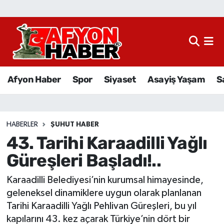
Afyon Haber
Siyaset
Afyon Haber
Spor
Siyaset
Asayiş Yaşam
S
Spor
Asayiş Yaşam
HABERLER
ŞUHUT HABER
43. Tarihi Karaadilli Yağlı
Sağlık
Güreşleri Başladı!..
Eğitim
Karaadilli Belediyesi’nin kurumsal himayesinde,
Sivil Toplum
geleneksel dinamiklere uygun olarak planlanan
Tarihi Karaadilli Yağlı Pehlivan Güreşleri, bu yıl
Ekonomi
kapılarını 43. kez açarak Türkiye’nin dört bir