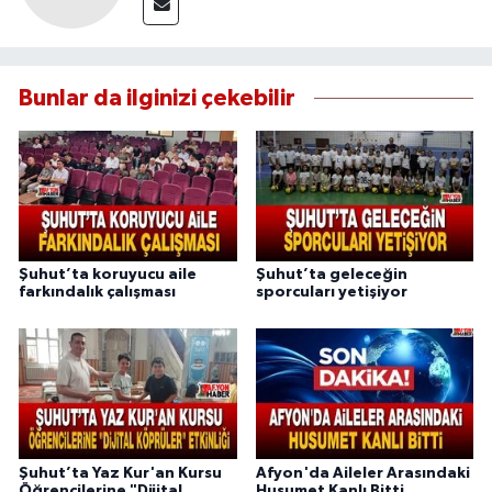
Bunlar da ilginizi çekebilir
Şuhut’ta koruyucu aile
Şuhut’ta geleceğin
farkındalık çalışması
sporcuları yetişiyor
Şuhut’ta Yaz Kur'an Kursu
Afyon'da Aileler Arasındaki
Öğrencilerine "Dijital
Husumet Kanlı Bitti