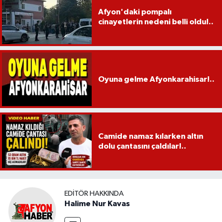
Afyon'daki pompalı
cinayetlerin nedeni belli oldu!..
Oyuna gelme Afyonkarahisar!..
Camide namaz kılarken altın
dolu çantasını çaldılar!..
EDITÖR HAKKINDA
Halime Nur Kavas