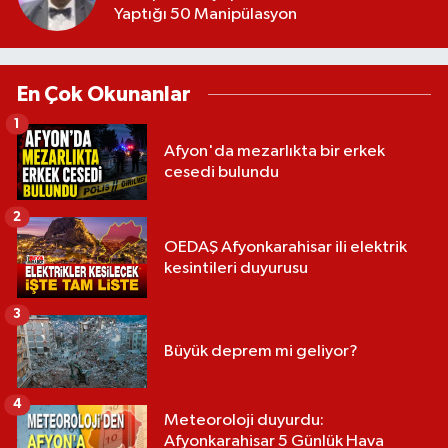
Yaptığı 50 Manipülasyon
En Çok Okunanlar
1
Afyon'da mezarlıkta bir erkek
cesedi bulundu
2
OEDAŞ Afyonkarahisar ili elektrik
kesintileri duyurusu
3
Büyük deprem mi geliyor?
4
Meteoroloji duyurdu:
Afyonkarahisar 5 Günlük Hava