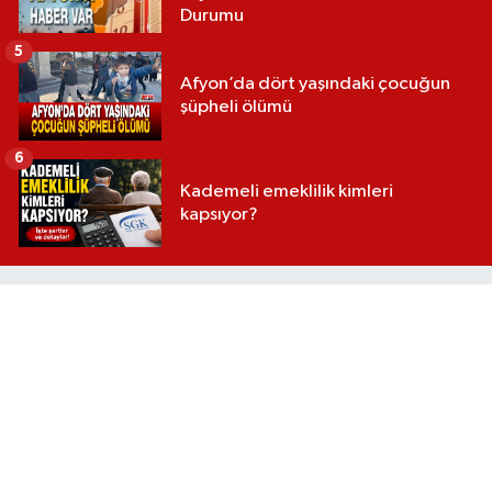
Durumu
5
Afyon’da dört yaşındaki çocuğun
şüpheli ölümü
6
Kademeli emeklilik kimleri
kapsıyor?