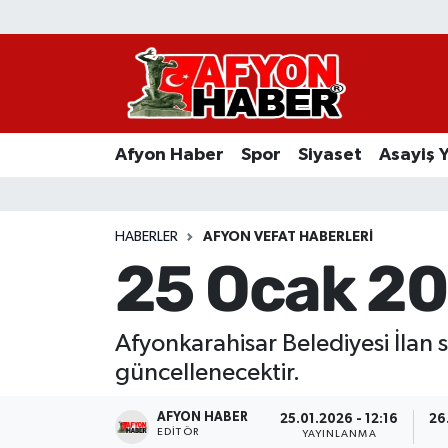
Afyon Haber
Siyaset
Afyon Haber
Spor
Siyaset
Asayiş 
Spor
Asayiş Yaşam
HABERLER
AFYON VEFAT HABERLERI
25 Ocak 20
Sağlık
Eğitim
Afyonkarahisar Belediyesi İlan s
güncellenecektir.
Sivil Toplum
AFYON HABER
25.01.2026 - 12:16
26
Ekonomi
EDITÖR
YAYINLANMA