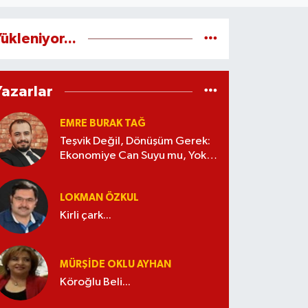
ükleniyor...
Yazarlar
EMRE BURAK TAĞ
Teşvik Değil, Dönüşüm Gerek:
Ekonomiye Can Suyu mu, Yoksa
Kaynak İsrafı mı?
LOKMAN ÖZKUL
Kirli çark...
MÜRŞIDE OKLU AYHAN
Köroğlu Beli...