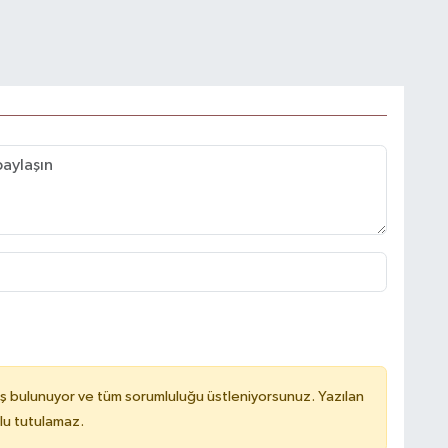
ş bulunuyor ve tüm sorumluluğu üstleniyorsunuz. Yazılan
lu tutulamaz.