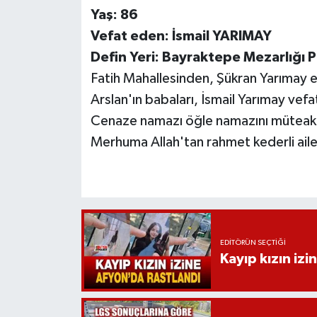
Yaş: 86
Vefat eden: İsmail YARIMAY
Defin Yeri: Bayraktepe Mezarlığı P
Fatih Mahallesinden, Şükran Yarımay e
Arslan'ın babaları, İsmail Yarımay vefa
Cenaze namazı öğle namazını müteakip
Merhuma Allah'tan rahmet kederli ailes
EDITÖRÜN SEÇTIĞI
Kayıp kızın izi