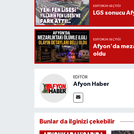
EDITÖRÜN SEÇTIĞI
LGS sonucu Afy
EDITÖRÜN SEÇTIĞI
Afyon'da mezarl
oldu
EDITÖR
Afyon Haber
Bunlar da ilginizi çekebilir