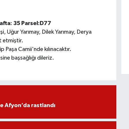
afta: 35 Parsel:D77
şi, Uğur Yarımay, Dilek Yarımay, Derya
t etmiştir.
 Paşa Camii'nde kılınacaktır.
ine başsağlığı dileriz.
ne Afyon’da rastlandı