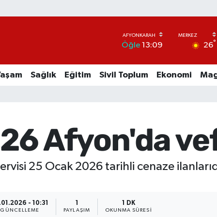
°
26
Öğle
13:09
Yaşam
Sağlık
Eğitim
Sivil Toplum
Ekonomi
Mag
26 Afyon'da vef
ervisi 25 Ocak 2026 tarihli cenaze ilanlarıd
.01.2026 - 10:31
1
1 DK
GÜNCELLEME
PAYLAŞIM
OKUNMA SÜRESI