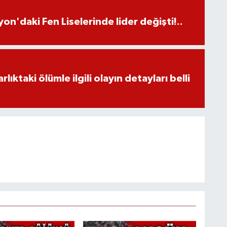
on'daki Fen Liselerinde lider değişti!..
ıktaki ölümle ilgili olayın detayları belli