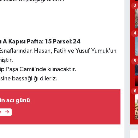
3
4
 A Kapısı Pafta: 15 Parsel:24
Esnaflarından Hasan, Fatih ve Yusuf Yumuk'un
ştir.
5
 Paşa Camii'nde kılınacaktır.
ine başsağlığı dileriz.
6
in acı günü
e