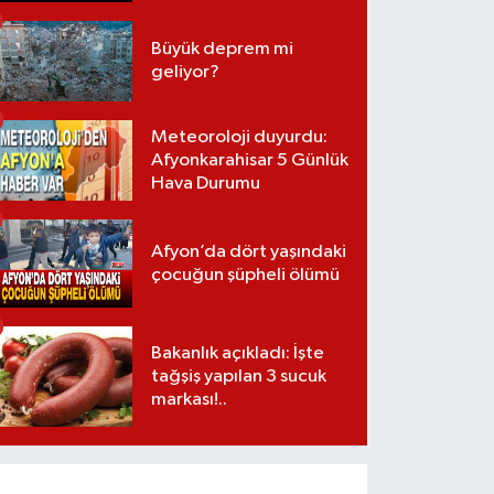
Büyük deprem mi
geliyor?
Meteoroloji duyurdu:
Afyonkarahisar 5 Günlük
Hava Durumu
Afyon’da dört yaşındaki
çocuğun şüpheli ölümü
Bakanlık açıkladı: İşte
tağşiş yapılan 3 sucuk
markası!..