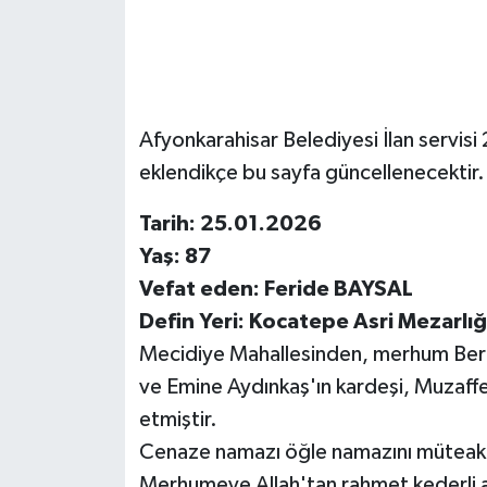
Afyonkarahisar Belediyesi İlan servisi 2
eklendikçe bu sayfa güncellenecektir.
Tarih: 25.01.2026
Yaş: 87
Vefat eden: Feride BAYSAL
Defin Yeri: Kocatepe Asri Mezarlığı
Mecidiye Mahallesinden, merhum Ber
ve Emine Aydınkaş'ın kardeşi, Muzaffe
etmiştir.
Cenaze namazı öğle namazını müteakip
Merhumeye Allah'tan rahmet kederli ail