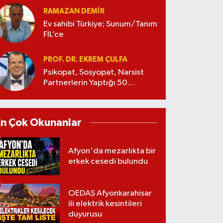
RAMAZAN DEMİR
Ev sahibi Türkiye; Sunum/Tanım
FİL’ce
PROF. DR. EKREM ÇULFA
Psikopat, Sosyopat, Narsist
Partnerlerin Yaptığı 50
Manipülasyon
En Çok Okunanlar
Afyon'da mezarlıkta bir
erkek cesedi bulundu
OEDAŞ Afyonkarahisar
ili elektrik kesintileri
duyurusu