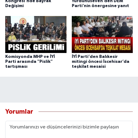
Kongresi'nde Bayrak
Yurdunuseven’den DEM
Değişimi
Parti’nin önergesine yanıt
Komisyonda MHP ve İYİ
İYİ Parti’den Balıkesir
Parti arasında "Pislik"
mitingi öncesi İscehisar’da
tartışması
teşkilat mesaisi
Yorumlar