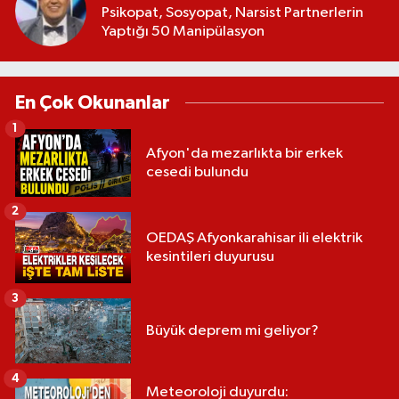
Psikopat, Sosyopat, Narsist Partnerlerin
Yaptığı 50 Manipülasyon
En Çok Okunanlar
1
Afyon'da mezarlıkta bir erkek
cesedi bulundu
2
OEDAŞ Afyonkarahisar ili elektrik
kesintileri duyurusu
3
Büyük deprem mi geliyor?
4
Meteoroloji duyurdu: