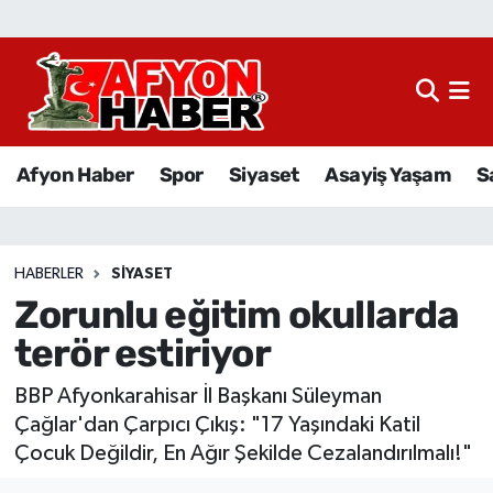
Afyon Haber
Siyaset
Afyon Haber
Spor
Siyaset
Asayiş Yaşam
S
Spor
Asayiş Yaşam
HABERLER
SIYASET
Zorunlu eğitim okullarda
Sağlık
terör estiriyor
Eğitim
BBP Afyonkarahisar İl Başkanı Süleyman
Sivil Toplum
Çağlar'dan Çarpıcı Çıkış: "17 Yaşındaki Katil
Çocuk Değildir, En Ağır Şekilde Cezalandırılmalı!"
Ekonomi