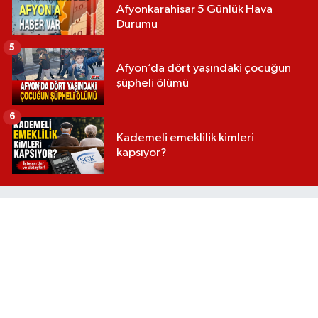
Afyonkarahisar 5 Günlük Hava
Durumu
5
Afyon’da dört yaşındaki çocuğun
şüpheli ölümü
6
Kademeli emeklilik kimleri
kapsıyor?