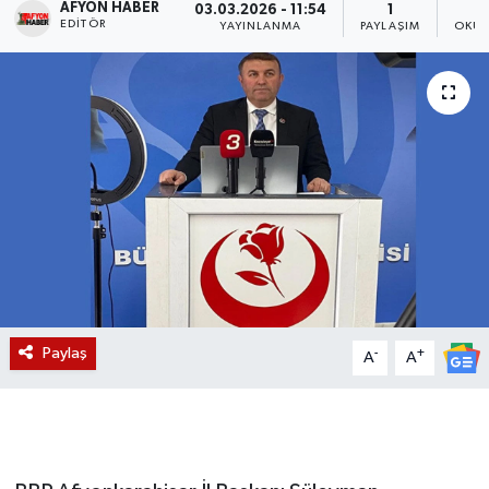
AFYON HABER
03.03.2026 - 11:54
1
EDITÖR
YAYINLANMA
PAYLAŞIM
OKUN
Magazin
Etkinlikler
Paylaş
-
+
A
A