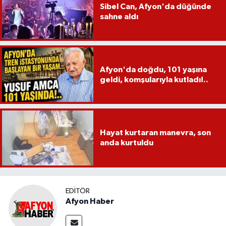
Sibel Can, Afyon'da düğünde
sahne aldı
Afyon'da doğdu, 101 yaşına
geldi, komşularıyla kutladı!..
Hayat kurtaran manevra, son
anda kurtuldu
EDITÖR
Afyon Haber