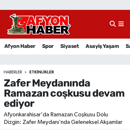
Afyon Haber
Siyaset
Afyon Haber
Spor
Siyaset
Asayiş Yaşam
S
Spor
Asayiş Yaşam
HABERLER
ETKINLIKLER
Zafer Meydanında
Sağlık
Ramazan coşkusu devam
Eğitim
ediyor
Sivil Toplum
Afyonkarahisar'da Ramazan Coşkusu Dolu
Dizgin: Zafer Meydanı'nda Geleneksel Akşamlar
Ekonomi