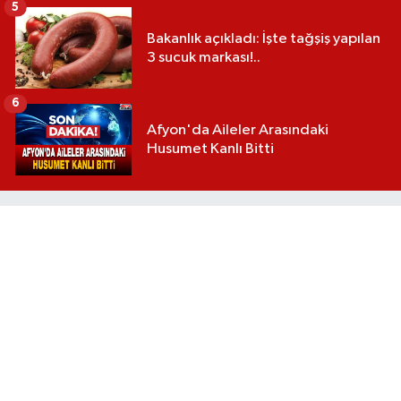
5
Bakanlık açıkladı: İşte tağşiş yapılan
3 sucuk markası!..
6
Afyon'da Aileler Arasındaki
Husumet Kanlı Bitti