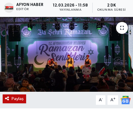
AFYON HABER
12.03.2026 - 11:58
2 DK
EDITÖR
Magazin
YAYINLANMA
OKUNMA SÜRESI
Etkinlikler
Paylaş
-
+
A
A