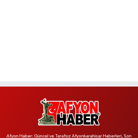
Afyon Haber; Güncel ve Tarafsız Afyonkarahisar Haberleri, Son