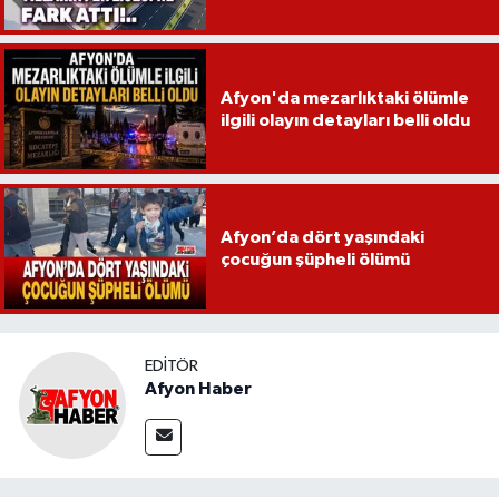
Afyon'da mezarlıktaki ölümle
ilgili olayın detayları belli oldu
Afyon’da dört yaşındaki
çocuğun şüpheli ölümü
EDITÖR
Afyon Haber