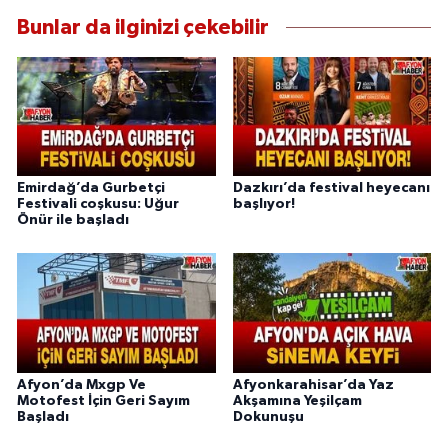
Bunlar da ilginizi çekebilir
Emirdağ’da Gurbetçi
Dazkırı’da festival heyecanı
Festivali coşkusu: Uğur
başlıyor!
Önür ile başladı
Afyon’da Mxgp Ve
Afyonkarahisar’da Yaz
Motofest İçin Geri Sayım
Akşamına Yeşilçam
Başladı
Dokunuşu