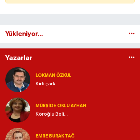
Yükleniyor...
Yazarlar
LOKMAN ÖZKUL
Kirli çark...
MÜRŞIDE OKLU AYHAN
Köroğlu Beli...
EMRE BURAK TAĞ