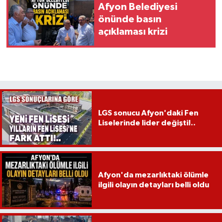
Afyon Belediyesi
önünde basın
açıklaması krizi
LGS sonucu Afyon'daki Fen
Liselerinde lider değişti!..
Afyon'da mezarlıktaki ölümle
ilgili olayın detayları belli oldu