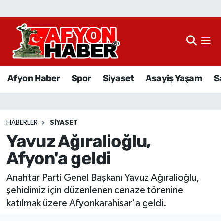
Afyon Haber
Siyaset
Afyon Haber
Spor
Siyaset
Asayiş Yaşam
S
Spor
Asayiş Yaşam
HABERLER
SIYASET
Yavuz Ağıralioğlu,
Sağlık
Afyon'a geldi
Eğitim
Anahtar Parti Genel Başkanı Yavuz Ağıralioğlu,
Sivil Toplum
şehidimiz için düzenlenen cenaze törenine
katılmak üzere Afyonkarahisar'a geldi.
Ekonomi