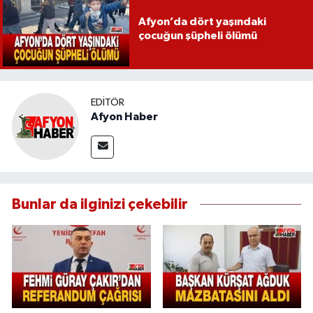
Afyon’da dört yaşındaki
çocuğun şüpheli ölümü
EDITÖR
Afyon Haber
Bunlar da ilginizi çekebilir