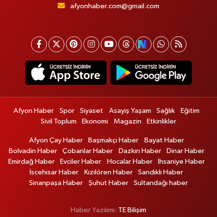
afyonhaber.com@gmail.com
Afyon Haber
Spor
Siyaset
Asayiş Yaşam
Sağlık
Eğitim
Sivil Toplum
Ekonomi
Magazin
Etkinlikler
Afyon Çay Haber
Başmakçı Haber
Bayat Haber
Bolvadin Haber
Çobanlar Haber
Dazkırı Haber
Dinar Haber
Emirdağ Haber
Evciler Haber
Hocalar Haber
İhsaniye Haber
İscehisar Haber
Kızılören Haber
Sandıklı Haber
Sinanpaşa Haber
Şuhut Haber
Sultandağı haber
Haber Yazılımı:
TE Bilişim