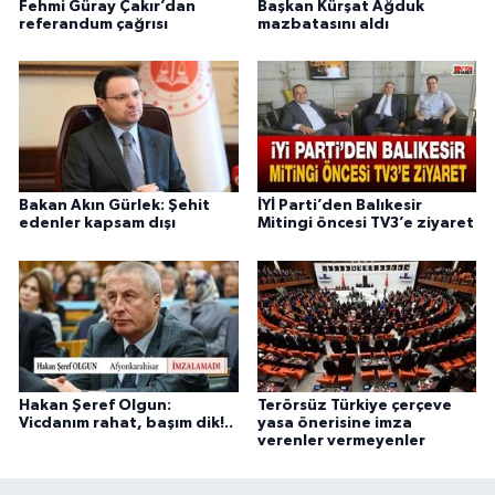
Fehmi Güray Çakır’dan
Başkan Kürşat Ağduk
referandum çağrısı
mazbatasını aldı
Bakan Akın Gürlek: Şehit
İYİ Parti’den Balıkesir
edenler kapsam dışı
Mitingi öncesi TV3’e ziyaret
Hakan Şeref Olgun:
Terörsüz Türkiye çerçeve
Vicdanım rahat, başım dik!..
yasa önerisine imza
verenler vermeyenler