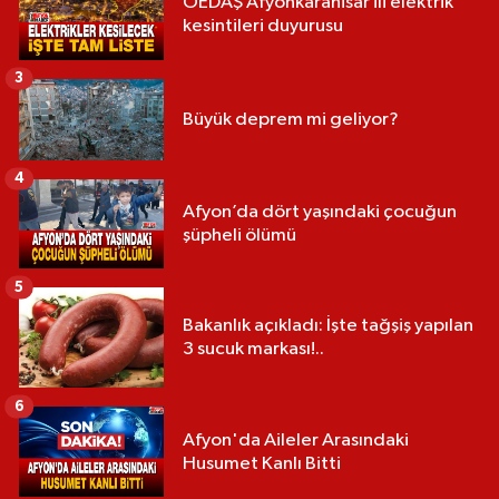
OEDAŞ Afyonkarahisar ili elektrik
kesintileri duyurusu
3
Büyük deprem mi geliyor?
4
Afyon’da dört yaşındaki çocuğun
şüpheli ölümü
5
Bakanlık açıkladı: İşte tağşiş yapılan
3 sucuk markası!..
6
Afyon'da Aileler Arasındaki
Husumet Kanlı Bitti