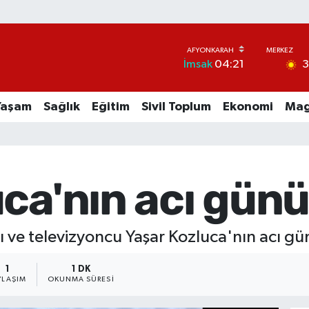
İmsak
04:21
Yaşam
Sağlık
Eğitim
Sivil Toplum
Ekonomi
Mag
ca'nın acı günü
 ve televizyoncu Yaşar Kozluca'nın acı gü
1
1 DK
YLAŞIM
OKUNMA SÜRESI