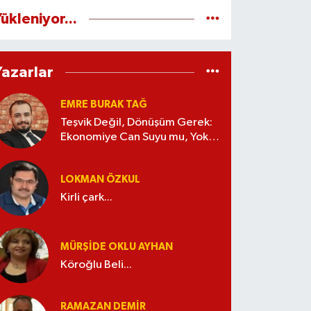
ükleniyor...
Yazarlar
EMRE BURAK TAĞ
Teşvik Değil, Dönüşüm Gerek:
Ekonomiye Can Suyu mu, Yoksa
Kaynak İsrafı mı?
LOKMAN ÖZKUL
Kirli çark...
MÜRŞIDE OKLU AYHAN
Köroğlu Beli...
RAMAZAN DEMİR