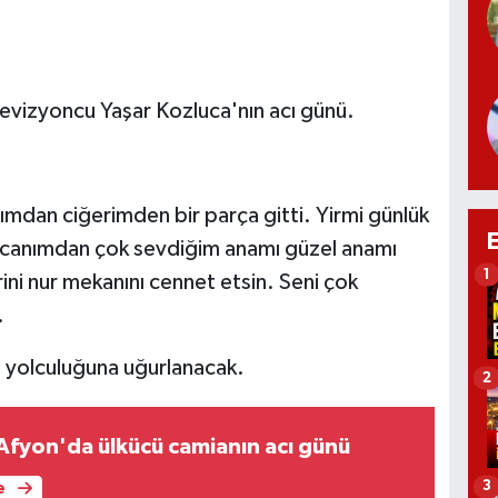
evizyoncu Yaşar Kozluca'nın acı günü.
nımdan ciğerimden bir parça gitti. Yirmi günlük
canımdan çok sevdiğim anamı güzel anamı
1
rini nur mekanını cennet etsin. Seni çok
.
n yolculuğuna uğurlanacak.
2
 Afyon'da ülkücü camianın acı günü
3
e