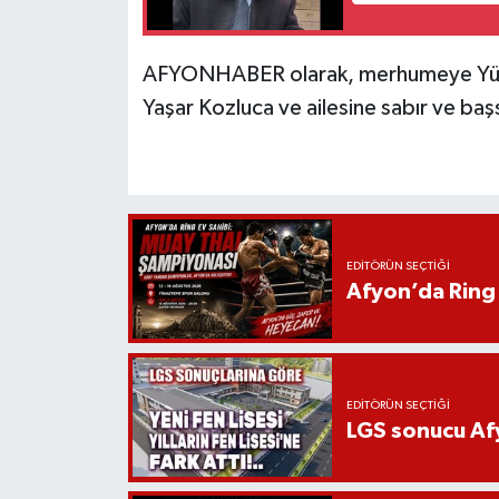
AFYONHABER olarak, merhumeye Yüce 
Yaşar Kozluca ve ailesine sabır ve başs
EDITÖRÜN SEÇTIĞI
Afyon’da Ring 
EDITÖRÜN SEÇTIĞI
LGS sonucu Afy