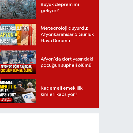
Büyük deprem mi
geliyor?
Meteoroloji duyurdu:
Afyonkarahisar 5 Günlük
Hava Durumu
Afyon’da dört yaşındaki
çocuğun şüpheli ölümü
Kademeli emeklilik
kimleri kapsıyor?