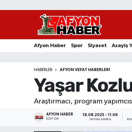
Afyon Haber
Siyaset
Afyon Haber
Spor
Siyaset
Asayiş 
Spor
Asayiş Yaşam
HABERLER
AFYON VEFAT HABERLERI
Yaşar Kozlu
Sağlık
Eğitim
Araştırmacı, program yapımcısı
Sivil Toplum
AFYON HABER
18.08.2025 - 11:06
EDITÖR
YAYINLANMA
PA
Ekonomi