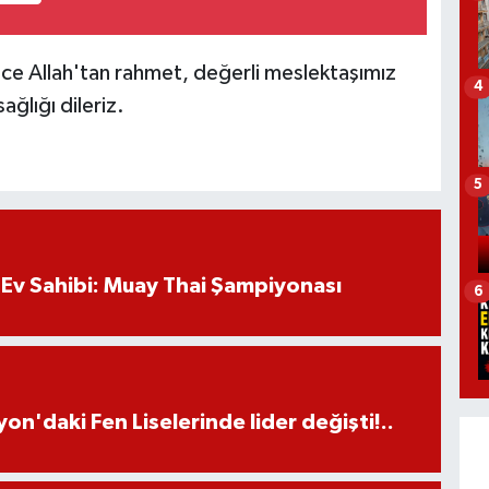
Allah'tan rahmet, değerli meslektaşımız
4
ağlığı dileriz.
5
Ev Sahibi: Muay Thai Şampiyonası
6
on'daki Fen Liselerinde lider değişti!..