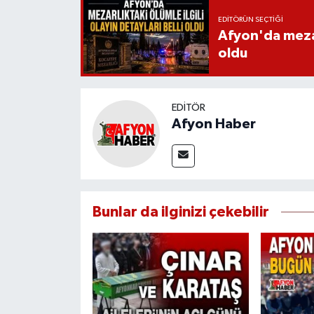
EDITÖRÜN SEÇTIĞI
Afyon'da mezarl
oldu
EDITÖR
Afyon Haber
Bunlar da ilginizi çekebilir