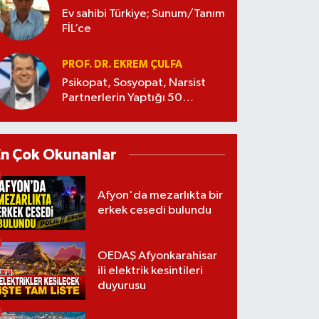
Ev sahibi Türkiye; Sunum/Tanım
FİL’ce
PROF. DR. EKREM ÇULFA
Psikopat, Sosyopat, Narsist
Partnerlerin Yaptığı 50
Manipülasyon
En Çok Okunanlar
Afyon'da mezarlıkta bir
erkek cesedi bulundu
OEDAŞ Afyonkarahisar
ili elektrik kesintileri
duyurusu