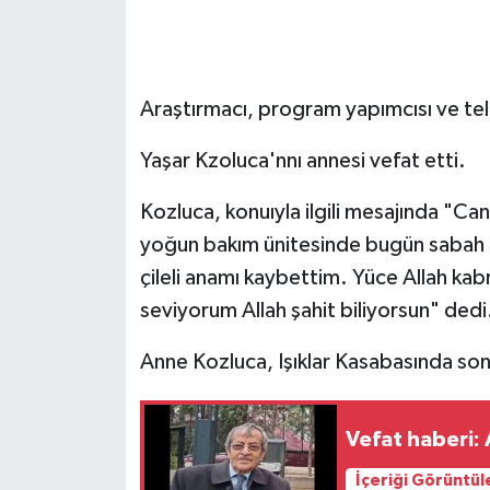
Araştırmacı, program yapımcısı ve tel
Yaşar Kzoluca'nnı annesi vefat etti.
Kozluca, konuıyla ilgili mesajında "Ca
yoğun bakım ünitesinde bugün sabah 
çileli anamı kaybettim. Yüce Allah kab
seviyorum Allah şahit biliyorsun" dedi
Anne Kozluca, Işıklar Kasabasında so
Vefat haberi:
İçeriği Görüntül