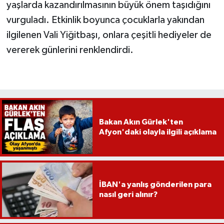
yaşlarda kazandırılmasının büyük önem taşıdığını
vurguladı. Etkinlik boyunca çocuklarla yakından
ilgilenen Vali Yiğitbaşı, onlara çeşitli hediyeler de
vererek günlerini renklendirdi.
Bakan Akın Gürlek'ten
Afyon'daki olayla ilgili açıklama
İBAN'a yanlış gönderilen para
nasıl geri alınır?