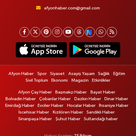
afyonhaber.com@gmail.com
Afyon Haber
Spor
Siyaset
Asayiş Yaşam
Sağlık
Eğitim
Sivil Toplum
Ekonomi
Magazin
Etkinlikler
Afyon Çay Haber
Başmakçı Haber
Bayat Haber
Bolvadin Haber
Çobanlar Haber
Dazkırı Haber
Dinar Haber
Emirdağ Haber
Evciler Haber
Hocalar Haber
İhsaniye Haber
İscehisar Haber
Kızılören Haber
Sandıklı Haber
Sinanpaşa Haber
Şuhut Haber
Sultandağı haber
Haber Yazılımı:
TE Bilişim