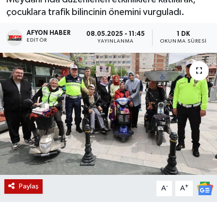
çocuklara trafik bilincinin önemini vurguladı.
Magazin
AFYON HABER
08.05.2025 - 11:45
1 DK
EDITÖR
Etkinlikler
YAYINLANMA
OKUNMA SÜRESI
Paylaş
-
+
A
A