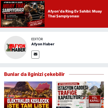
Afyon’da Ring Ev Sahibi: Muay
Thai Şampiyonası
EDITÖR
Afyon Haber
Bunlar da ilginizi çekebilir