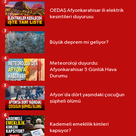
2
OEDAŞ Afyonkarahisar ili elektrik
kesintileri duyurusu
3
Büyük deprem mi geliyor?
4
Meteoroloji duyurdu:
Afyonkarahisar 5 Günlük Hava
Durumu
5
Afyon’da dört yaşındaki çocuğun
şüpheli ölümü
6
Kademeli emeklilik kimleri
kapsıyor?