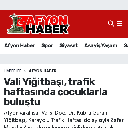
Afyon Haber
Siyaset
Afyon Haber
Spor
Siyaset
Asayiş Yaşam
S
Spor
Asayiş Yaşam
HABERLER
AFYON HABER
Vali Yiğitbaşı, trafik
Sağlık
haftasında çocuklarla
Eğitim
buluştu
Sivil Toplum
Afyonkarahisar Valisi Doç. Dr. Kübra Güran
Yiğitbaşı, Karayolu Trafik Haftası dolayısıyla Zafer
Ekonomi
Meydanı’nda düzenlenen etkinliklere katılarak,