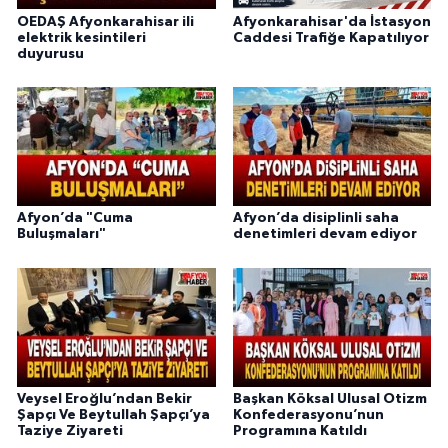
OEDAŞ Afyonkarahisar ili
Afyonkarahisar'da İstasyon
elektrik kesintileri
Caddesi Trafiğe Kapatılıyor
duyurusu
Afyon’da "Cuma
Afyon’da disiplinli saha
Buluşmaları"
denetimleri devam ediyor
Veysel Eroğlu’ndan Bekir
Başkan Köksal Ulusal Otizm
Şapçı Ve Beytullah Şapçı’ya
Konfederasyonu’nun
Taziye Ziyareti
Programına Katıldı