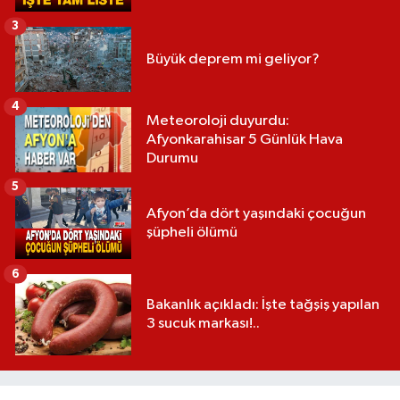
3
Büyük deprem mi geliyor?
4
Meteoroloji duyurdu:
Afyonkarahisar 5 Günlük Hava
Durumu
5
Afyon’da dört yaşındaki çocuğun
şüpheli ölümü
6
Bakanlık açıkladı: İşte tağşiş yapılan
3 sucuk markası!..