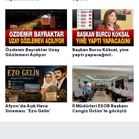
Özdemir Bayraktar Uzay
Başkan Burcu Köksal, yine
Gözlemevi Açılıyor
yaptı yapacağını!..
Afyon’da Açık Hava
İl Müdürleri ESOB Başkanı
Sineması: 'Ezo Gelin'
Cengiz Üstün’le görüştü