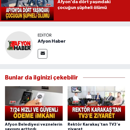
Afyon’da dört yaşındaki
çocuğun şüpheli ölümü
EDITÖR
Afyon Haber
Bunlar da ilginizi çekebilir
Afyon Belediyesi veznelerin
Rektör Karakaş'tan TV3'e
sayısını arttırdı
ziyaret