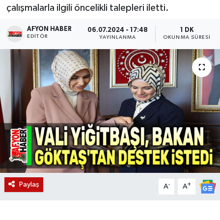
çalışmalarla ilgili öncelikli talepleri iletti.
Magazin
AFYON HABER
06.07.2024 - 17:48
1 DK
EDITÖR
YAYINLANMA
OKUNMA SÜRESI
Etkinlikler
Paylaş
-
+
A
A