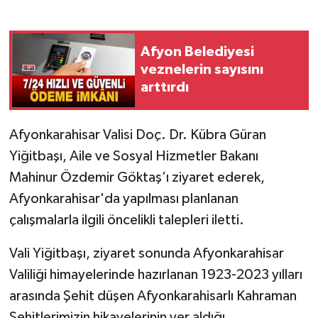
Afyon Belediyesi
veznelerin sayısını
arttırdı
Afyonkarahisar Valisi Doç. Dr. Kübra Güran
Yiğitbaşı, Aile ve Sosyal Hizmetler Bakanı
Mahinur Özdemir Göktaş’ı ziyaret ederek,
Afyonkarahisar'da yapılması planlanan
çalışmalarla ilgili öncelikli talepleri iletti.
Vali Yiğitbaşı, ziyaret sonunda Afyonkarahisar
Valiliği himayelerinde hazırlanan 1923-2023 yılları
arasında Şehit düşen Afyonkarahisarlı Kahraman
Şehitlerimizin hikayelerinin yer aldığı