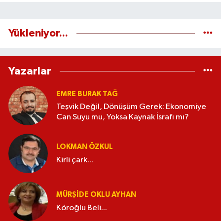
Yükleniyor...
Yazarlar
EMRE BURAK TAĞ
Teşvik Değil, Dönüşüm Gerek: Ekonomiye
Can Suyu mu, Yoksa Kaynak İsrafı mı?
LOKMAN ÖZKUL
Kirli çark...
MÜRŞIDE OKLU AYHAN
Köroğlu Beli...