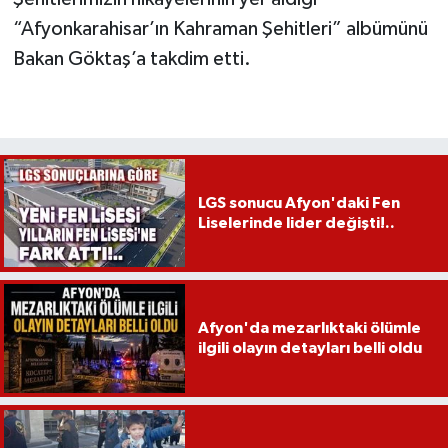
“Afyonkarahisar’ın Kahraman Şehitleri” albümünü
Bakan Göktaş’a takdim etti.
LGS sonucu Afyon'daki Fen
Liselerinde lider değişti!..
Afyon'da mezarlıktaki ölümle
ilgili olayın detayları belli oldu