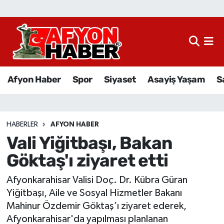
Afyon Haber
Siyaset
Afyon Haber
Spor
Siyaset
Asayiş Yaşam
S
Spor
Asayiş Yaşam
HABERLER
AFYON HABER
Vali Yiğitbaşı, Bakan
Sağlık
Göktaş'ı ziyaret etti
Eğitim
Afyonkarahisar Valisi Doç. Dr. Kübra Güran
Sivil Toplum
Yiğitbaşı, Aile ve Sosyal Hizmetler Bakanı
Mahinur Özdemir Göktaş’ı ziyaret ederek,
Ekonomi
Afyonkarahisar'da yapılması planlanan