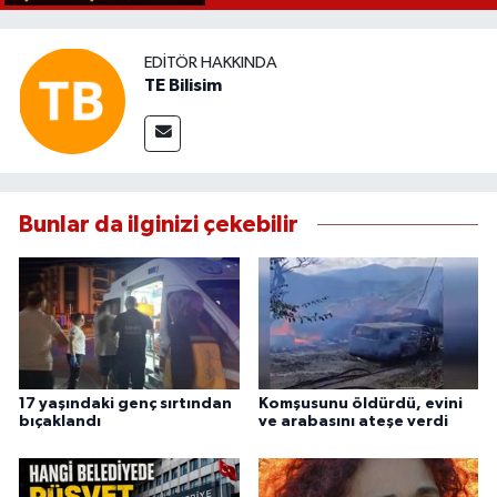
EDITÖR HAKKINDA
TE Bilisim
Bunlar da ilginizi çekebilir
17 yaşındaki genç sırtından
Komşusunu öldürdü, evini
bıçaklandı
ve arabasını ateşe verdi