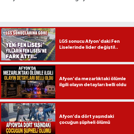
LGS sonucu Afyon'daki Fen
Liselerinde lider değişti!..
Afyon'da mezarlıktaki ölümle
ilgili olayın detayları belli oldu
Afyon’da dört yaşındaki
çocuğun şüpheli ölümü