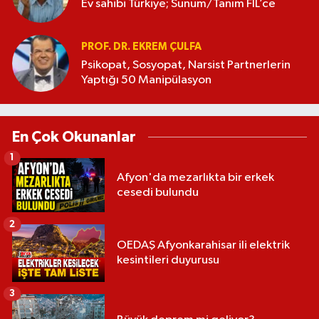
Ev sahibi Türkiye; Sunum/Tanım FİL’ce
PROF. DR. EKREM ÇULFA
Psikopat, Sosyopat, Narsist Partnerlerin
Yaptığı 50 Manipülasyon
En Çok Okunanlar
1
Afyon'da mezarlıkta bir erkek
cesedi bulundu
2
OEDAŞ Afyonkarahisar ili elektrik
kesintileri duyurusu
3