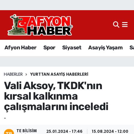
Afyon Haber
Siyaset
Afyon Haber
Spor
Siyaset
Asayiş Yaşam
S
Spor
Asayiş Yaşam
HABERLER
YURTTAN ASAYIŞ HABERLERI
Vali Aksoy, TKDK'nın
Sağlık
kırsal kalkınma
Eğitim
çalışmalarını inceledi
Sivil Toplum
-
Ekonomi
TE BILISIM
25.01.2024 - 17:46
15.08.2024 - 12:00