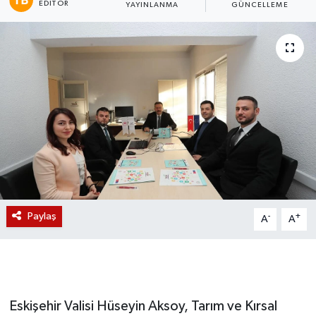
EDITÖR
YAYINLANMA
GÜNCELLEME
Magazin
Etkinlikler
Paylaş
-
+
A
A
Eskişehir Valisi Hüseyin Aksoy, Tarım ve Kırsal