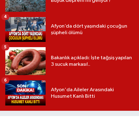
Büyük deprem mi geliyor?
4
Afyon’da dört yaşındaki çocuğun
şüpheli ölümü
5
Bakanlık açıkladı: İşte tağşiş yapılan
3 sucuk markası!..
6
Afyon'da Aileler Arasındaki
Husumet Kanlı Bitti