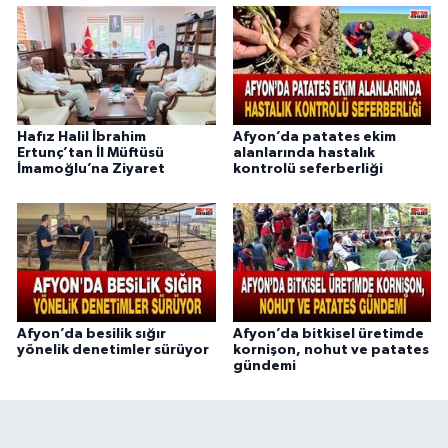
Hafız Halil İbrahim
Afyon’da patates ekim
Ertunç’tan İl Müftüsü
alanlarında hastalık
İmamoğlu’na Ziyaret
kontrolü seferberliği
Afyon’da besilik sığır
Afyon’da bitkisel üretimde
yönelik denetimler sürüyor
kornişon, nohut ve patates
gündemi