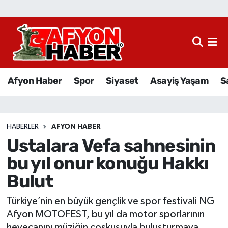
Afyon Haber
Siyaset
Afyon Haber
Spor
Siyaset
Asayiş Yaşam
S
Spor
Asayiş Yaşam
HABERLER
AFYON HABER
Ustalara Vefa sahnesinin
Sağlık
bu yıl onur konuğu Hakkı
Eğitim
Bulut
Sivil Toplum
Türkiye’nin en büyük gençlik ve spor festivali NG
Afyon MOTOFEST, bu yıl da motor sporlarının
Ekonomi
heyecanını müziğin coşkusuyla buluşturmaya