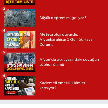
3
Büyük deprem mi geliyor?
4
Meteoroloji duyurdu:
Afyonkarahisar 5 Günlük Hava
Durumu
5
Afyon’da dört yaşındaki çocuğun
şüpheli ölümü
6
Kademeli emeklilik kimleri
kapsıyor?