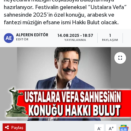
hazırlanıyor. Festivalin geleneksel “Ustalara Vefa”
Magazin
sahnesinde 2025’in özel konuğu, arabesk ve
fantezi müziğin efsane ismi Hakkı Bulut olacak.
Etkinlikler
ALPEREN EDITÖR
14.08.2025 - 18:57
1
EDITÖR
YAYINLANMA
PAYLAŞIM
O
Paylaş
-
+
A
A