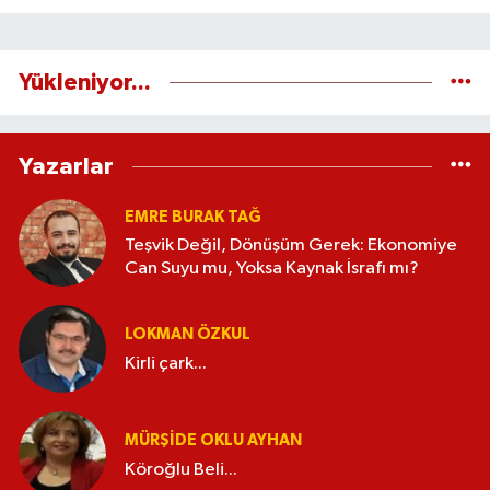
Yükleniyor...
Yazarlar
EMRE BURAK TAĞ
Teşvik Değil, Dönüşüm Gerek: Ekonomiye
Can Suyu mu, Yoksa Kaynak İsrafı mı?
LOKMAN ÖZKUL
Kirli çark...
MÜRŞIDE OKLU AYHAN
Köroğlu Beli...