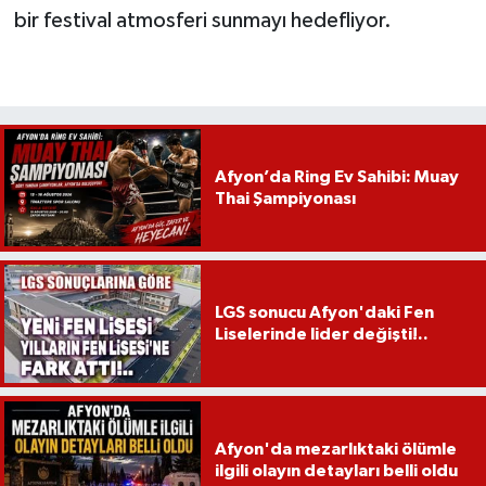
bir festival atmosferi sunmayı hedefliyor.
Afyon’da Ring Ev Sahibi: Muay
Thai Şampiyonası
LGS sonucu Afyon'daki Fen
Liselerinde lider değişti!..
Afyon'da mezarlıktaki ölümle
ilgili olayın detayları belli oldu