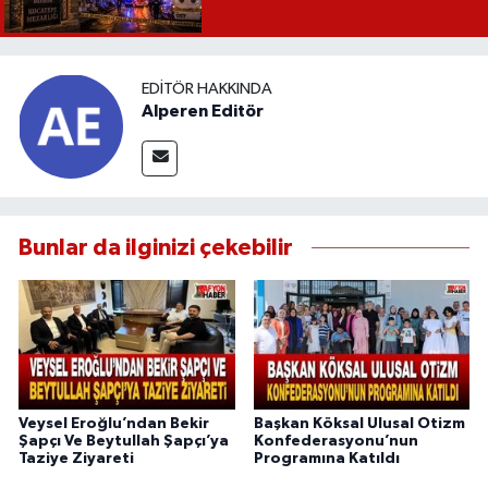
EDITÖR HAKKINDA
Alperen Editör
Bunlar da ilginizi çekebilir
Veysel Eroğlu’ndan Bekir
Başkan Köksal Ulusal Otizm
Şapçı Ve Beytullah Şapçı’ya
Konfederasyonu’nun
Taziye Ziyareti
Programına Katıldı