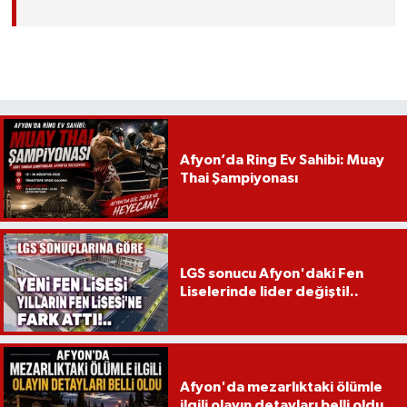
Afyon’da Ring Ev Sahibi: Muay
Thai Şampiyonası
LGS sonucu Afyon'daki Fen
Liselerinde lider değişti!..
Afyon'da mezarlıktaki ölümle
ilgili olayın detayları belli oldu