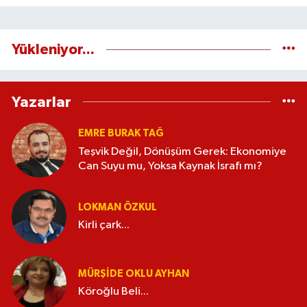
Yükleniyor...
Yazarlar
EMRE BURAK TAĞ
Teşvik Değil, Dönüşüm Gerek: Ekonomiye
Can Suyu mu, Yoksa Kaynak İsrafı mı?
LOKMAN ÖZKUL
Kirli çark...
MÜRŞIDE OKLU AYHAN
Köroğlu Beli...