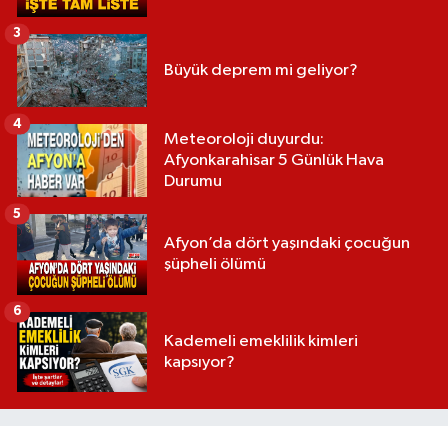
3
Büyük deprem mi geliyor?
4
Meteoroloji duyurdu:
Afyonkarahisar 5 Günlük Hava
Durumu
5
Afyon’da dört yaşındaki çocuğun
şüpheli ölümü
6
Kademeli emeklilik kimleri
kapsıyor?