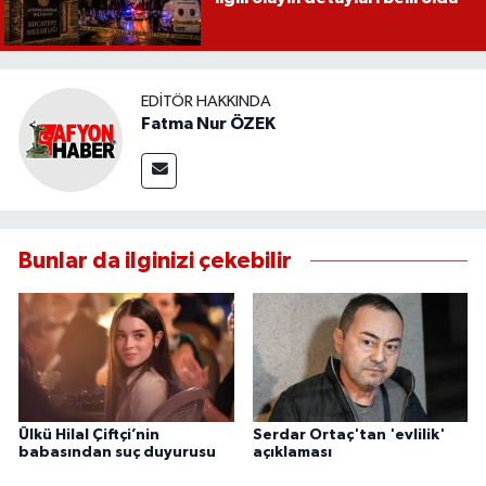
EDITÖR HAKKINDA
Fatma Nur ÖZEK
Bunlar da ilginizi çekebilir
Ülkü Hilal Çiftçi’nin
Serdar Ortaç'tan 'evlilik'
babasından suç duyurusu
açıklaması