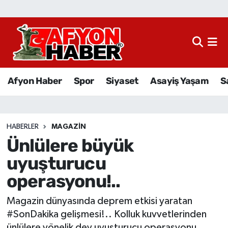
Afyon Haber
Siyaset
Afyon Haber
Spor
Siyaset
Asayiş Yaşam
S
Spor
Asayiş Yaşam
HABERLER
MAGAZIN
Ünlülere büyük
Sağlık
uyuşturucu
Eğitim
operasyonu!..
Sivil Toplum
Magazin dünyasında deprem etkisi yaratan
#SonDakika gelişmesi!.. Kolluk kuvvetlerinden
Ekonomi
ünlülere yönelik dev uyuşturucu operasyonu.