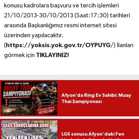
konusu kadrolara başvuru ve tercih işlemleri
21/10/2013-30/10/2013 (Saat:17:30) tarihleri
arasında Başkanlığımız resmi internet sitesi
üzerinden yapılacaktır.
(
https://yoksis.yok.gov.tr/OYPUYG
/) İlanları
görmek için
TIKLAYINIZ!
Afyon’da Ring Ev Sahibi: Muay
Thai Şampiyonası
LGS sonucu Afyon'daki Fen