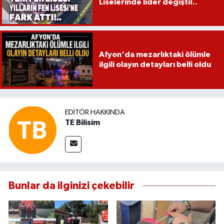
Liselerinde lider değişti!..
Afyon'da mezarlıktaki ölümle
ilgili olayın detayları belli oldu
EDITÖR HAKKINDA
TE Bilisim
Bunlar da ilginizi çekebilir