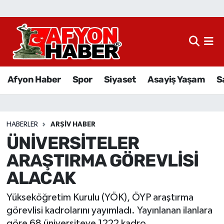
Afyon Haber
Siyaset
Afyon Haber
Spor
Siyaset
Asayiş Yaşam
S
Spor
Asayiş Yaşam
HABERLER
ARŞIV HABER
ÜNİVERSİTELER
Sağlık
ARAŞTIRMA GÖREVLİSİ
Eğitim
ALACAK
Sivil Toplum
Yükseköğretim Kurulu (YÖK), ÖYP araştırma
görevlisi kadrolarını yayımladı. Yayınlanan ilanlara
Ekonomi
göre 68 üniversiteye 1222 kadro