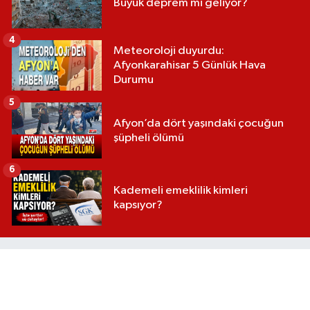
Büyük deprem mi geliyor?
4
Meteoroloji duyurdu:
Afyonkarahisar 5 Günlük Hava
Durumu
5
Afyon’da dört yaşındaki çocuğun
şüpheli ölümü
6
Kademeli emeklilik kimleri
kapsıyor?