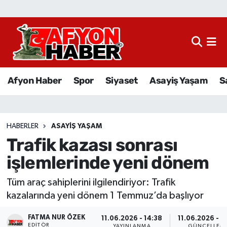
Afyon Haber
Siyaset
Afyon Haber
Spor
Siyaset
Asayiş Yaşam
S
Spor
Asayiş Yaşam
HABERLER
ASAYIŞ YAŞAM
Trafik kazası sonrası
Sağlık
işlemlerinde yeni dönem
Eğitim
Tüm araç sahiplerini ilgilendiriyor: Trafik
Sivil Toplum
kazalarında yeni dönem 1 Temmuz’da başlıyor
FATMA NUR ÖZEK
Ekonomi
11.06.2026 - 14:38
11.06.2026 - 1
EDITÖR
YAYINLANMA
GÜNCELLEM