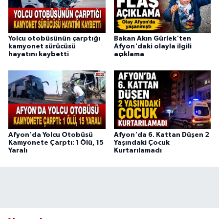
Yolcu otobüsünün çarptığı
Bakan Akın Gürlek'ten
kamyonet sürücüsü
Afyon'daki olayla ilgili
hayatını kaybetti
açıklama
Afyon'da Yolcu Otobüsü
Afyon'da 6. Kattan Düşen 2
Kamyonete Çarptı: 1 Ölü, 15
Yaşındaki Çocuk
Yaralı
Kurtarılamadı