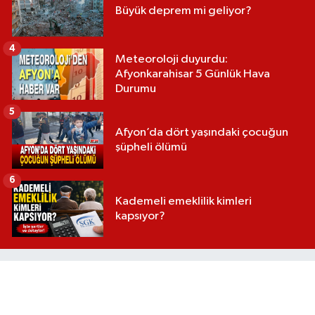
Büyük deprem mi geliyor?
4
Meteoroloji duyurdu:
Afyonkarahisar 5 Günlük Hava
Durumu
5
Afyon’da dört yaşındaki çocuğun
şüpheli ölümü
6
Kademeli emeklilik kimleri
kapsıyor?