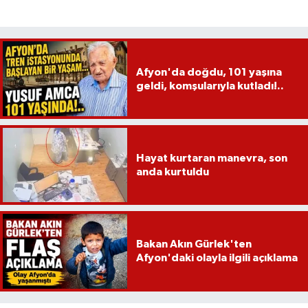
Afyon'da doğdu, 101 yaşına
geldi, komşularıyla kutladı!..
Hayat kurtaran manevra, son
anda kurtuldu
Bakan Akın Gürlek'ten
Afyon'daki olayla ilgili açıklama