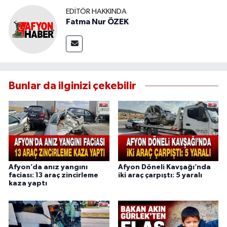
EDITÖR HAKKINDA
Fatma Nur ÖZEK
Bunlar da ilginizi çekebilir
Afyon’da anız yangını
Afyon Döneli Kavşağı’nda
faciası: 13 araç zincirleme
iki araç çarpıştı: 5 yaralı
kaza yaptı