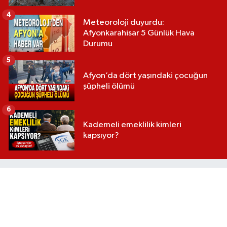
4
Meteoroloji duyurdu:
Afyonkarahisar 5 Günlük Hava
Durumu
5
Afyon’da dört yaşındaki çocuğun
şüpheli ölümü
6
Kademeli emeklilik kimleri
kapsıyor?