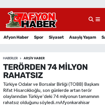
Afyon Haber
Siyaset
Afyon Haber
Spor
Siyaset
Asayiş Yaşam
S
Spor
Asayiş Yaşam
HABERLER
ARŞIV HABER
TERÖRDEN 74 MİLYON
Sağlık
RAHATSIZ
Eğitim
Türkiye Odalar ve Borsalar Birliği (TOBB) Başkanı
Sivil Toplum
Rifat Hisarcıklıoğlu, son günlerde artan terör
olaylarından Türkiye'deki 74 milyonun tamamının
Ekonomi
rahatsız olduğunu söyledi.rnAfyonkarahisar