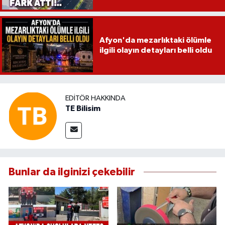
Afyon'da mezarlıktaki ölümle
ilgili olayın detayları belli oldu
EDITÖR HAKKINDA
TE Bilisim
Bunlar da ilginizi çekebilir