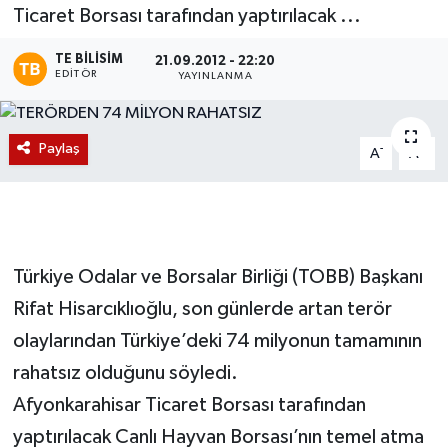
Ticaret Borsası tarafından yaptırılacak ...
Magazin
TE BILISIM
21.09.2012 - 22:20
EDITÖR
YAYINLANMA
Etkinlikler
Paylaş
-
+
A
A
Türkiye Odalar ve Borsalar Birliği (TOBB) Başkanı
Rifat Hisarcıklıoğlu, son günlerde artan terör
olaylarından Türkiye’deki 74 milyonun tamamının
rahatsız olduğunu söyledi.
Afyonkarahisar Ticaret Borsası tarafından
yaptırılacak Canlı Hayvan Borsası’nın temel atma