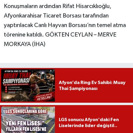
Konuşmaların ardından Rifat Hisarcıklıoğlu,
Afyonkarahisar Ticaret Borsası tarafından
yaptırılacak Canlı Hayvan Borsası’nın temel atma
törenine katıldı. GÖKTEN CEYLAN – MERVE
MORKAYA (İHA)
Afyon’da Ring Ev Sahibi: Muay
Thai Şampiyonası
LGS sonucu Afyon'daki Fen
Liselerinde lider değişti!..