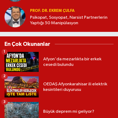
PROF. DR. EKREM ÇULFA
Psikopat, Sosyopat, Narsist Partnerlerin
Yaptığı 50 Manipülasyon
En Çok Okunanlar
1
Afyon'da mezarlıkta bir erkek
cesedi bulundu
2
OEDAŞ Afyonkarahisar ili elektrik
kesintileri duyurusu
3
Büyük deprem mi geliyor?