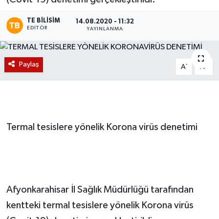
Magazin
TE BILISIM
14.08.2020 - 11:32
EDITÖR
YAYINLANMA
Etkinlikler
Paylaş
-
+
A
A
Termal tesislere yönelik Korona virüs denetimi
Afyonkarahisar İl Sağlık Müdürlüğü tarafından
kentteki termal tesislere yönelik Korona virüs