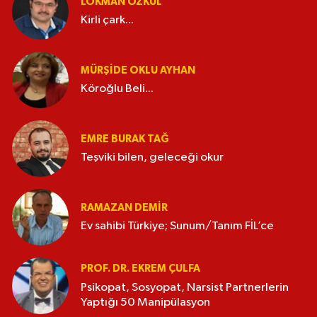
LOKMAN ÖZKUL
Kirli çark...
MÜRŞIDE OKLU AYHAN
Köroğlu Beli...
EMRE BURAK TAĞ
Teşviki bilen, geleceği okur
RAMAZAN DEMİR
Ev sahibi Türkiye; Sunum/Tanım FİL’ce
PROF. DR. EKREM ÇULFA
Psikopat, Sosyopat, Narsist Partnerlerin
Yaptığı 50 Manipülasyon