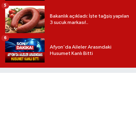
5
Bakanlık açıkladı: İşte tağşiş yapılan
3 sucuk markası!..
6
Afyon'da Aileler Arasındaki
Husumet Kanlı Bitti