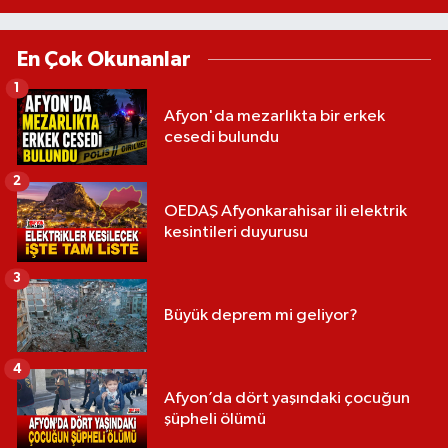
En Çok Okunanlar
1
Afyon'da mezarlıkta bir erkek
cesedi bulundu
2
OEDAŞ Afyonkarahisar ili elektrik
kesintileri duyurusu
3
Büyük deprem mi geliyor?
4
Afyon’da dört yaşındaki çocuğun
şüpheli ölümü