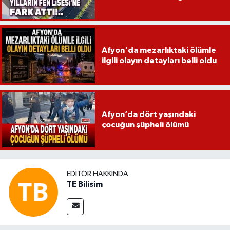
Afyon'da mezarlıktaki ölümle
ilgili olayın detayları belli oldu
Afyon’da dört yaşındaki
çocuğun şüpheli ölümü
EDITÖR HAKKINDA
TE Bilisim