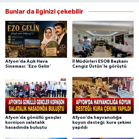
Bunlar da ilginizi çekebilir
Afyon’da Açık Hava
İl Müdürleri ESOB Başkanı
Sineması: 'Ezo Gelin'
Cengiz Üstün’le görüştü
Afyon’da gönüllü gençler
Afyon’da hayvancılığa
kornişon salatalık
koyun desteği: kura çekimi
hasadında buluştu
yapıldı