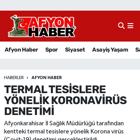
Afyon Haber
Siyaset
Afyon Haber
Spor
Siyaset
Asayiş Yaşam
S
Spor
Asayiş Yaşam
HABERLER
AFYON HABER
TERMAL TESİSLERE
Sağlık
YÖNELİK KORONAVİRÜS
Eğitim
DENETİMİ
Sivil Toplum
Afyonkarahisar İl Sağlık Müdürlüğü tarafından
kentteki termal tesislere yönelik Korona virüs
Ekonomi
(Covit-19) denetimi gerçekleştirildi.