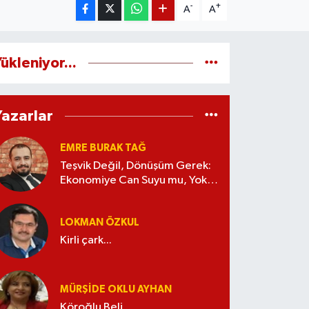
-
+
A
A
ükleniyor...
Yazarlar
EMRE BURAK TAĞ
Teşvik Değil, Dönüşüm Gerek:
Ekonomiye Can Suyu mu, Yoksa
Kaynak İsrafı mı?
LOKMAN ÖZKUL
Kirli çark...
MÜRŞIDE OKLU AYHAN
Köroğlu Beli...