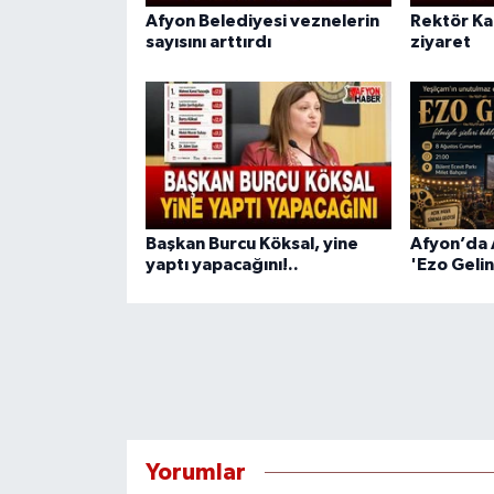
Afyon Belediyesi veznelerin
Rektör Ka
sayısını arttırdı
ziyaret
Başkan Burcu Köksal, yine
Afyon’da 
yaptı yapacağını!..
'Ezo Gelin
Yorumlar