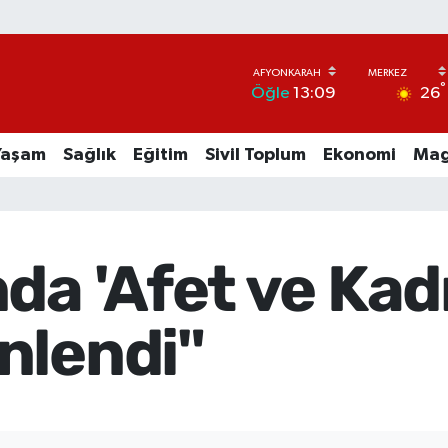
°
26
Öğle
13:09
Yaşam
Sağlık
Eğitim
Sivil Toplum
Ekonomi
Mag
da 'Afet ve Kad
nlendi"