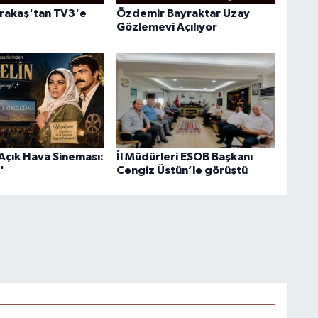
rakaş'tan TV3'e
Özdemir Bayraktar Uzay
Gözlemevi Açılıyor
Açık Hava Sineması:
İl Müdürleri ESOB Başkanı
'
Cengiz Üstün’le görüştü