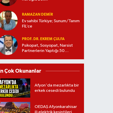
RAMAZAN DEMİR
Ev sahibi Türkiye; Sunum/Tanım
FİL’ce
PROF. DR. EKREM ÇULFA
Psikopat, Sosyopat, Narsist
Partnerlerin Yaptığı 50
Manipülasyon
En Çok Okunanlar
Afyon'da mezarlıkta bir
erkek cesedi bulundu
OEDAŞ Afyonkarahisar
ili elektrik kesintileri