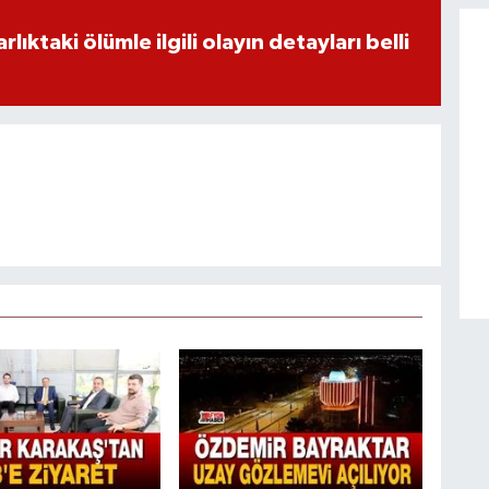
ıktaki ölümle ilgili olayın detayları belli