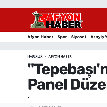
Afyon Haber
Siyaset
Afyon Haber
Spor
Siyaset
Asayiş 
Spor
Asayiş Yaşam
HABERLER
AFYON HABER
"Tepebaşı'n
Sağlık
Panel Düze
Eğitim
Sivil Toplum
-
Ekonomi