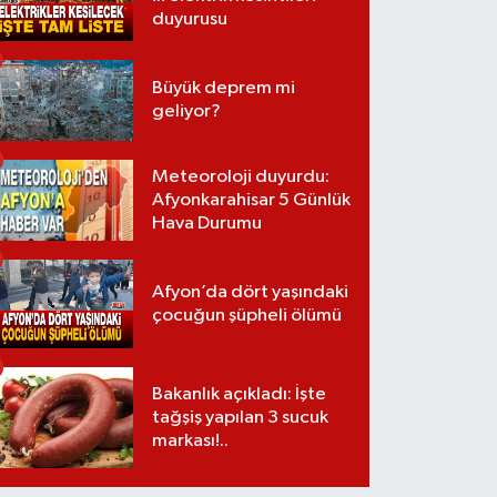
duyurusu
Büyük deprem mi
geliyor?
Meteoroloji duyurdu:
Afyonkarahisar 5 Günlük
Hava Durumu
Afyon’da dört yaşındaki
çocuğun şüpheli ölümü
Bakanlık açıkladı: İşte
tağşiş yapılan 3 sucuk
markası!..