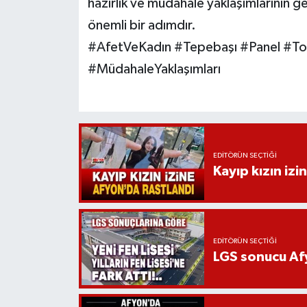
hazırlık ve müdahale yaklaşımlarının g
önemli bir adımdır.
#AfetVeKadın #Tepebaşı #Panel #Toplu
#MüdahaleYaklaşımları
EDITÖRÜN SEÇTIĞI
Kayıp kızın izi
EDITÖRÜN SEÇTIĞI
LGS sonucu Afy