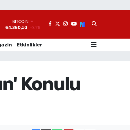
BITCOIN
64.360,53
-0.76
DOLAR
47,7143
0.16
EURO
azin
Etkinlikler
55,0317
-0.02
STERLİN
64,2463
0.07
GRAM ALTIN
6574.81
1.44
ın' Konulu
BİST100
13.887
64