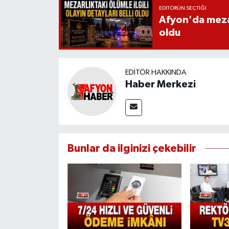
EDITÖRÜN SEÇTIĞI
Afyon'da mezarl
oldu
EDITÖR HAKKINDA
Haber Merkezi
Bunlar da ilginizi çekebilir