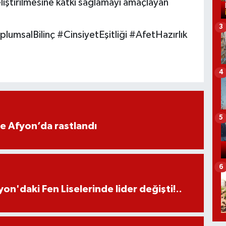
eliştirilmesine katkı sağlamayı amaçlayan
3
msalBilinç #CinsiyetEşitliği #AfetHazırlık
4
5
ne Afyon’da rastlandı
6
on'daki Fen Liselerinde lider değişti!..