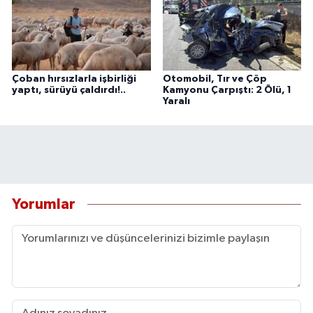
Çoban hırsızlarla işbirliği
Otomobil, Tır ve Çöp
yaptı, sürüyü çaldırdı!..
Kamyonu Çarpıştı: 2 Ölü, 1
Yaralı
Yorumlar