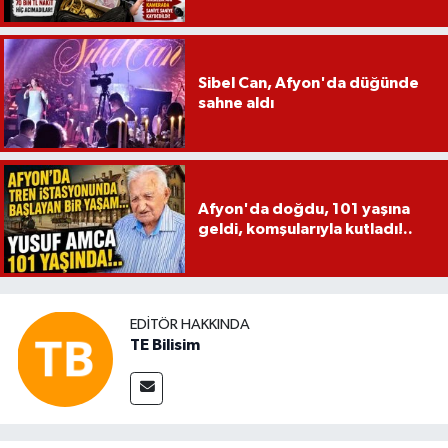
Sibel Can, Afyon'da düğünde
sahne aldı
Afyon'da doğdu, 101 yaşına
geldi, komşularıyla kutladı!..
EDITÖR HAKKINDA
TE Bilisim