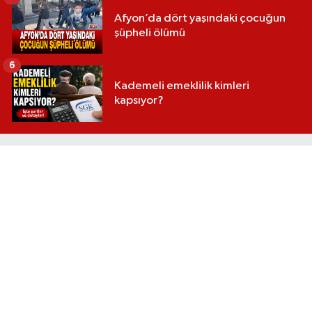
Afyon’da dört yaşındaki çocuğun
şüpheli ölümü
6
Kademeli emeklilik kimleri
kapsıyor?