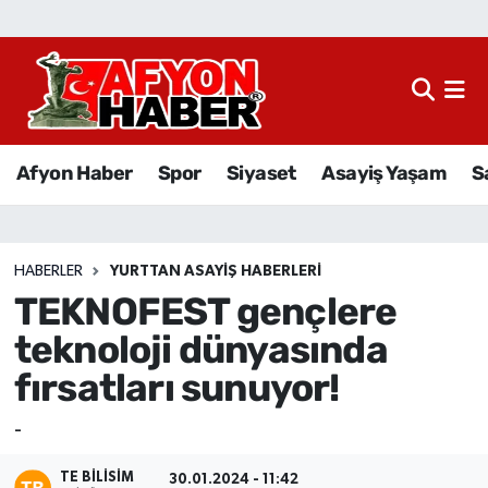
Afyon Haber
Siyaset
Afyon Haber
Spor
Siyaset
Asayiş Yaşam
S
Spor
Asayiş Yaşam
HABERLER
YURTTAN ASAYIŞ HABERLERI
TEKNOFEST gençlere
Sağlık
teknoloji dünyasında
Eğitim
fırsatları sunuyor!
Sivil Toplum
-
Ekonomi
TE BILISIM
30.01.2024 - 11:42