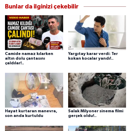
Bunlar da ilginizi çekebilir
Camide namaz kılarken
Yargıtay karar verdi: Ter
altın dolu çantasını
kokan kocalar yandı!..
çaldılar!..
Hayat kurtaran manevra,
Salak Milyoner sinema filmi
son anda kurtuldu
gerçek oldu!..