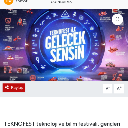
EDITÖR
YAYINLANMA
Magazin
Etkinlikler
Paylaş
-
+
A
A
TEKNOFEST teknoloji ve bilim festivali, gençleri