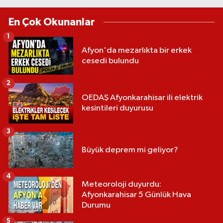
En Çok Okunanlar
1
Afyon'da mezarlıkta bir erkek
cesedi bulundu
2
OEDAŞ Afyonkarahisar ili elektrik
kesintileri duyurusu
3
Büyük deprem mi geliyor?
4
Meteoroloji duyurdu:
Afyonkarahisar 5 Günlük Hava
Durumu
5