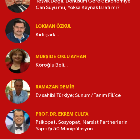
Teşvik Değil, Dönüşüm Gerek: Ekonomiye
Can Suyu mu, Yoksa Kaynak İsrafı mı?
LOKMAN ÖZKUL
Kirli çark...
MÜRŞIDE OKLU AYHAN
Köroğlu Beli...
RAMAZAN DEMİR
Ev sahibi Türkiye; Sunum/Tanım FİL’ce
PROF. DR. EKREM ÇULFA
Psikopat, Sosyopat, Narsist Partnerlerin
Yaptığı 50 Manipülasyon