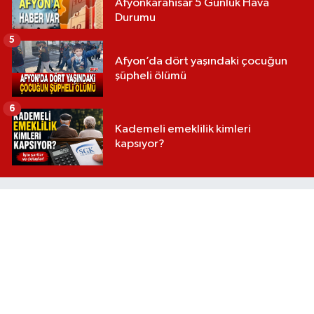
Afyonkarahisar 5 Günlük Hava
Durumu
5
Afyon’da dört yaşındaki çocuğun
şüpheli ölümü
6
Kademeli emeklilik kimleri
kapsıyor?