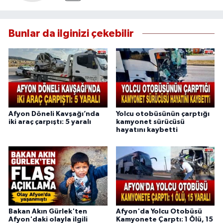
Bunlar da ilginizi çekebilir
Afyon Döneli Kavşağı’nda
Yolcu otobüsünün çarptığı
iki araç çarpıştı: 5 yaralı
kamyonet sürücüsü
hayatını kaybetti
Bakan Akın Gürlek'ten
Afyon'da Yolcu Otobüsü
Afyon'daki olayla ilgili
Kamyonete Çarptı: 1 Ölü, 15