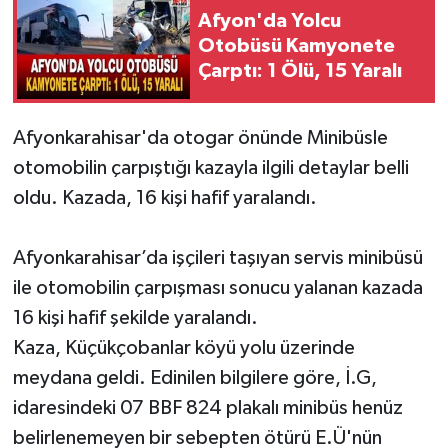
Afyon'da Yolcu
Otobüsü Kamyonete
Çarptı: 1 Ölü, 15 Yaralı
Afyonkarahisar'da otogar önünde Minibüsle
otomobilin çarpıştığı kazayla ilgili detaylar belli
oldu. Kazada, 16 kişi hafif yaralandı.
Afyonkarahisar’da işçileri taşıyan servis minibüsü
ile otomobilin çarpışması sonucu yalanan kazada
16 kişi hafif şekilde yaralandı.
Kaza, Küçükçobanlar köyü yolu üzerinde
meydana geldi. Edinilen bilgilere göre, İ.G,
idaresindeki 07 BBF 824 plakalı minibüs henüz
belirlenemeyen bir sebepten ötürü E.Ü'nün