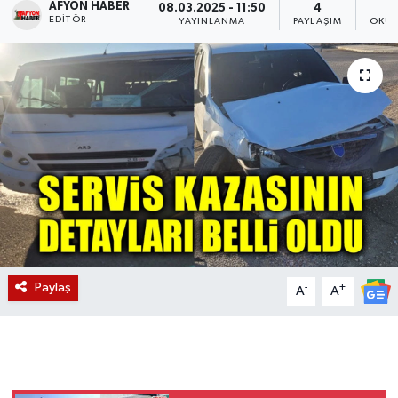
AFYON HABER
08.03.2025 - 11:50
4
EDITÖR
YAYINLANMA
PAYLAŞIM
OKUN
Magazin
Etkinlikler
Paylaş
-
+
A
A