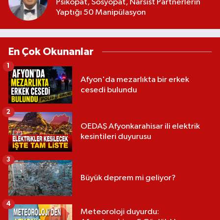
Psikopat, Sosyopat, Narsist Partnerlerin
Yaptığı 50 Manipülasyon
En Çok Okunanlar
1
Afyon'da mezarlıkta bir erkek
cesedi bulundu
2
OEDAŞ Afyonkarahisar ili elektrik
kesintileri duyurusu
3
Büyük deprem mi geliyor?
4
Meteoroloji duyurdu: