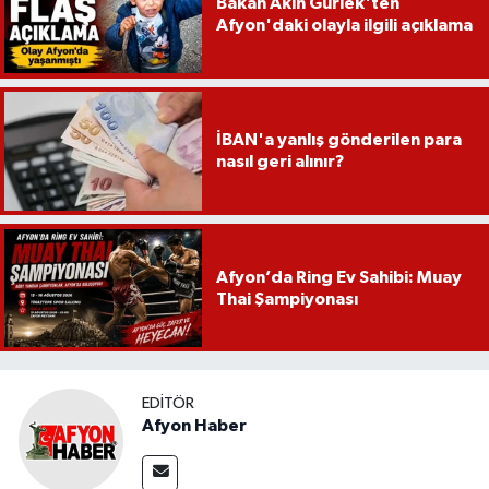
Bakan Akın Gürlek'ten
Afyon'daki olayla ilgili açıklama
İBAN'a yanlış gönderilen para
nasıl geri alınır?
Afyon’da Ring Ev Sahibi: Muay
Thai Şampiyonası
EDITÖR
Afyon Haber