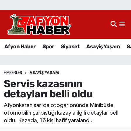
Afyon Haber
Siyaset
Afyon Haber
Spor
Siyaset
Asayiş Yaşam
S
Spor
Asayiş Yaşam
HABERLER
ASAYIŞ YAŞAM
Servis kazasının
Sağlık
detayları belli oldu
Eğitim
Afyonkarahisar'da otogar önünde Minibüsle
Sivil Toplum
otomobilin çarpıştığı kazayla ilgili detaylar belli
oldu. Kazada, 16 kişi hafif yaralandı.
Ekonomi