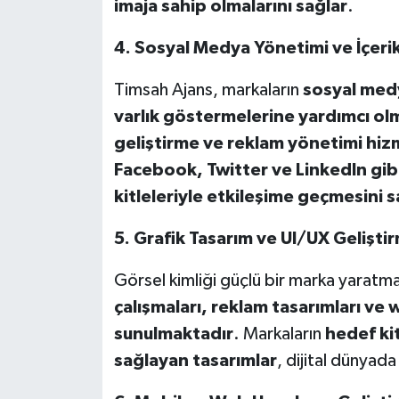
imaja sahip olmalarını sağlar
.
4. Sosyal Medya Y
ö
netimi ve İçerik
Timsah Ajans, markaların
sosyal medy
varlık g
ö
stermelerine yardımcı olm
geliştirme ve reklam y
ö
netimi hiz
Facebook, Twitter ve LinkedIn gib
kitleleriyle etkileşime geçmesini s
5. Grafik Tasarım ve UI/UX Gelişti
Görsel kimliği güçlü bir marka yaratma
çalışmaları, reklam tasarımları
ve 
sunulmaktadır
. Markaların
hedef kit
sağlayan tasarımlar
, dijital dünyada