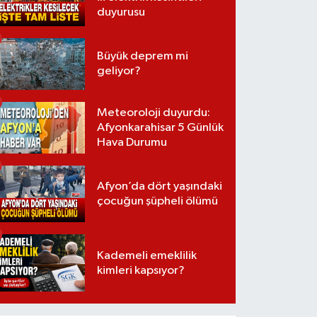
duyurusu
Büyük deprem mi
geliyor?
Meteoroloji duyurdu:
Afyonkarahisar 5 Günlük
Hava Durumu
Afyon’da dört yaşındaki
çocuğun şüpheli ölümü
Kademeli emeklilik
kimleri kapsıyor?