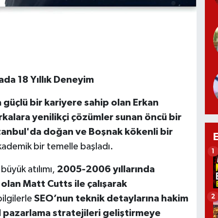
ada 18 Yıllık Deneyim
güçlü bir kariyere sahip olan Erkan
kalara yenilikçi çözümler sunan
ö
ncü bir
stanbul'da doğan ve Boşnak k
ö
kenli bir
akademik bir temelle başladı.
1
 büyük atılımı,
2005-2006 yılları
nda
 olan Matt Cutts ile çalışarak
2
ilgilerle
SEO’nun teknik detaylarına hakim
l pazarlama stratejileri geliştirmeye