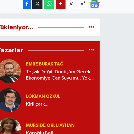
-
+
A
A
ükleniyor...
Yazarlar
EMRE BURAK TAĞ
Teşvik Değil, Dönüşüm Gerek:
Ekonomiye Can Suyu mu, Yoksa
Kaynak İsrafı mı?
LOKMAN ÖZKUL
Kirli çark...
MÜRŞIDE OKLU AYHAN
Köroğlu Beli...