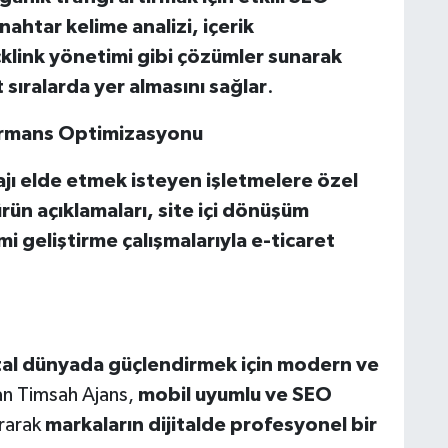
nahtar kelime analizi, içerik
klink y
ö
netimi gibi çözümler sunarak
sıralarda yer almasını sağlar
.
formans Optimizasyonu
jı elde etmek isteyen işletmelere
ö
zel
rün açıklamaları
, site i
ç
i d
ö
nüşüm
i geliştirme çalışmalarıyla e-ticaret
jital dünyada güçlendirmek için modern ve
an Timsah Ajans,
mobil uyumlu ve SEO
rarak
markaların dijitalde profesyonel bir