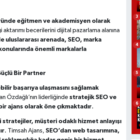
3
rü
nde e
ğitmen ve akademisyen olarak
i aktarımı becerilerini dijital pazarlama alanına
e uluslararası arenada, SEO, marka
4
 konularında
ö
nemli markalarla
çlü Bir Partner
5
ilir başarıya ulaş
mas
ını sağlamak
kan Özdağlı’nın liderliğinde
stratejik SEO ve
6
bir ajans olarak
ö
ne çıkmaktadır
.
i stratejiler, müşteri odaklı hizmet anlayışı
ır
. Timsah Ajans,
SEO’
dan web tasar
ımına,
l reklamcılığa kadar geniş bir hizmet