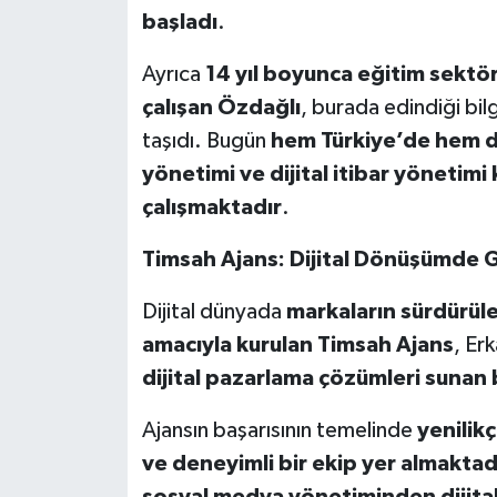
başladı
.
Ayrıca
14 yıl boyunca eğitim sekt
ö
çalışan Özdağlı
, burada edindiği bilg
taşıdı. Bugün
hem T
ürkiye’de hem d
y
ö
netimi ve dijital itibar y
ö
netimi
çalışmaktadır
.
Timsah Ajans: Dijital D
ö
nüşümde Gü
Dijital dünyada
markaların sürdürüleb
amacıyla kurulan Timsah Ajans
, Er
dijital pazarlama çözümleri sunan 
Ajansın başarısının temelinde
yenilikç
ve deneyimli bir ekip yer almaktad
sosyal medya y
ö
netiminden dijita