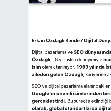
Erkan Özdağlı Kimdir? Dijital Düny
Dijital pazarlama ve
SEO d
ünyasında 
Özdağlı
, 18 yılı aşkın deneyimiyle
mar
isim
olarak tanınıyor.
1983 yılında İ
aileden gelen Özdağlı
, kariyerine 
SEO ve dijital pazarlama alanındaki en
Google
’ın
ö
nemli isimlerinden biri
gerçekleştirdi
. Bu süreçte edindiği b
olarak, global standartlarda dijita