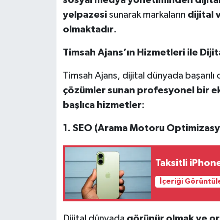
yelpazesi
sunarak markaların
dijital
olmaktadır
.
Timsah Ajans’ın Hizmetleri ile Diji
Timsah Ajans, dijital dünyada başarılı
çözümler sunan profesyonel bir e
başlıca hizmetler
:
1. SEO (Arama Motoru Optimizas
Taksitli iPhon
İçeriği Görüntül
Dijital dünyada
g
ö
rünür olmak ve org