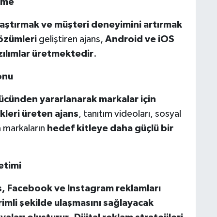
rme
aylaştırmak ve müşteri deneyimini artırmak
özümleri
geliştiren ajans,
Android ve iOS
azılımlar üretmektedir
.
onu
ücünden yararlanarak markalar için
kleri üreten ajans
, tanıtım videoları, sosyal
a markaların
hedef kitleye daha güçlü bir
etimi
, Facebook ve Instagram reklamları
rimli şekilde ulaş
mas
ını sağlayacak