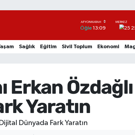
2
Öğle
13:09
Yaşam
Sağlık
Eğitim
Sivil Toplum
Ekonomi
Mag
Erkan Özdağlı il
rk Yaratın
ijital Dünyada Fark Yaratın