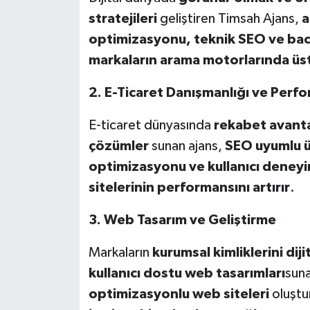
stratejileri
geliştiren Timsah Ajans,
a
optimizasyonu, teknik SEO ve bac
markaların arama motorlarında üst 
2. E-Ticaret Danışmanlığı ve Per
E-ticaret dünyasında
rekabet avanta
çözümler
sunan ajans,
SEO uyumlu ü
optimizasyonu ve kullanıcı deneyim
sitelerinin performansını artırır
.
3. Web Tasarım ve Geliştirme
Markaların
kurumsal kimliklerini di
kullanıcı dostu web tasarımları
sun
optimizasyonlu web siteleri
oluştu