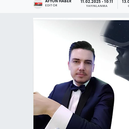
AFYON HABER
11.02.2025 - 10:11
13.
EDITÖR
YAYINLANMA
Magazin
Etkinlikler