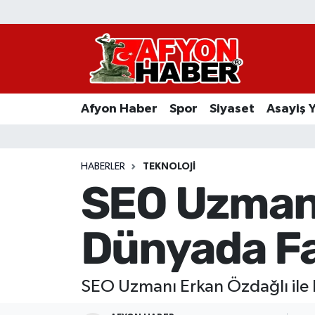
Afyon Haber
Siyaset
Afyon Haber
Spor
Siyaset
Asayiş 
Spor
Asayiş Yaşam
HABERLER
TEKNOLOJI
SEO Uzmanı 
Sağlık
Dünyada Fa
Eğitim
Sivil Toplum
SEO Uzmanı Erkan Özdağlı ile D
Ekonomi