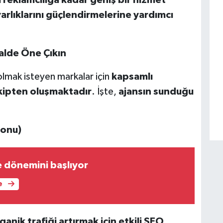
 varlıklarını güçlendirmelerine yardımcı
talde Öne Çıkın
 olmak isteyen markalar için
kapsamlı
kipten oluşmaktadır
. İşte,
ajansın sunduğu
yonu)
e dönemini başlıyor
e
anik trafiği artırmak için etkili SEO