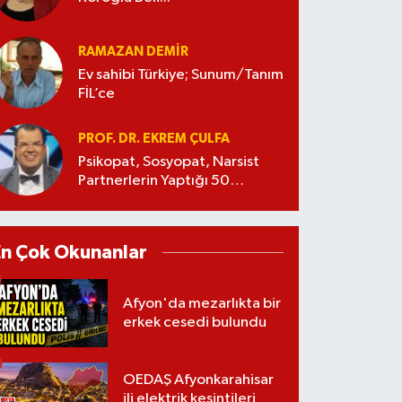
RAMAZAN DEMİR
Ev sahibi Türkiye; Sunum/Tanım
FİL’ce
PROF. DR. EKREM ÇULFA
Psikopat, Sosyopat, Narsist
Partnerlerin Yaptığı 50
Manipülasyon
En Çok Okunanlar
Afyon'da mezarlıkta bir
erkek cesedi bulundu
OEDAŞ Afyonkarahisar
ili elektrik kesintileri