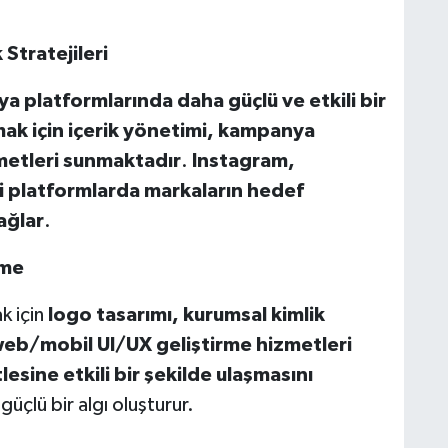
 Stratejileri
a platformlarında daha güçlü ve etkili bir
ak iç
in i
çerik y
ö
netimi, kampanya
metleri sunmaktadır
.
Instagram,
i platformlarda markaların hedef
ağlar
.
rme
k için
logo tasar
ımı, kurumsal kimlik
web/mobil UI/UX geli
ştirme hizmetleri
lesine etkili bir şekilde ulaş
mas
ını
 güçlü bir algı oluşturur.