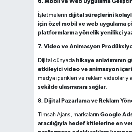
6. Mobil ve Web Uygulama Gelişti
İşletmelerin
dijital süreçlerini kol
için
ö
zel mobil ve web uygulama ç
platformlarına y
ö
nelik yenilikçi y
7. Video ve Animasyon Prodüksiy
Dijital dünyada
hikaye anlatımının g
etkileyici video ve animasyon içeri
medya içerikleri ve reklam videolarıyl
şekilde ulaş
mas
ını sağlar
.
8. Dijital Pazarlama ve Reklam Y
ö
n
Timsah Ajans, markaların
Google Ads
aracılığıyla hedef kitlelerine en ve