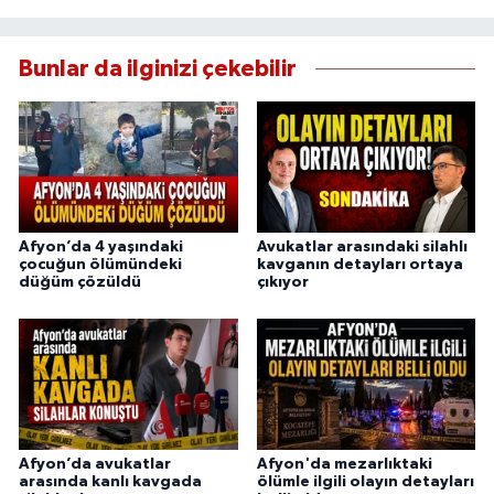
Bunlar da ilginizi çekebilir
Afyon’da 4 yaşındaki
Avukatlar arasındaki silahlı
çocuğun ölümündeki
kavganın detayları ortaya
düğüm çözüldü
çıkıyor
Afyon’da avukatlar
Afyon'da mezarlıktaki
arasında kanlı kavgada
ölümle ilgili olayın detayları