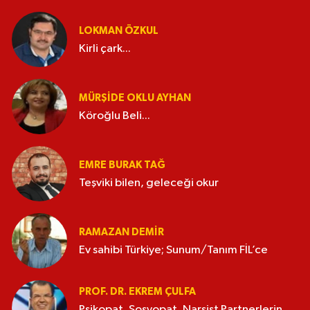
LOKMAN ÖZKUL
Kirli çark...
MÜRŞIDE OKLU AYHAN
Köroğlu Beli...
EMRE BURAK TAĞ
Teşviki bilen, geleceği okur
RAMAZAN DEMİR
Ev sahibi Türkiye; Sunum/Tanım FİL’ce
PROF. DR. EKREM ÇULFA
Psikopat, Sosyopat, Narsist Partnerlerin