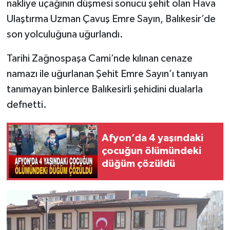
nakliye uçağının düşmesi sonucu şehit olan Hava
Ulaştırma Uzman Çavuş Emre Sayın, Balıkesir’de
son yolculuğuna uğurlandı.
Tarihi Zağnospaşa Cami’nde kılınan cenaze
namazı ile uğurlanan Şehit Emre Sayın’ı tanıyan
tanımayan binlerce Balıkesirli şehidini dualarla
defnetti.
Afyon’da 4 yaşındaki
çocuğun ölümündeki
düğüm çözüldü