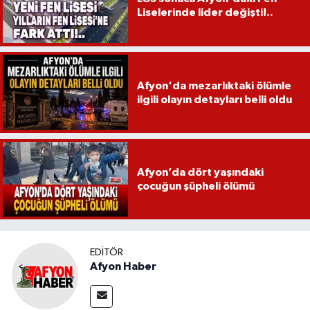
Liselerinde lider değişti!..
Afyon'da mezarlıktaki ölümle
ilgili olayın detayları belli oldu
Afyon’da dört yaşındaki
çocuğun şüpheli ölümü
EDITÖR
Afyon Haber