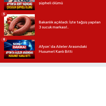
şüpheli ölümü
5
Bakanlık açıkladı: İşte tağşiş yapılan
3 sucuk markası!..
6
Afyon'da Aileler Arasındaki
Husumet Kanlı Bitti