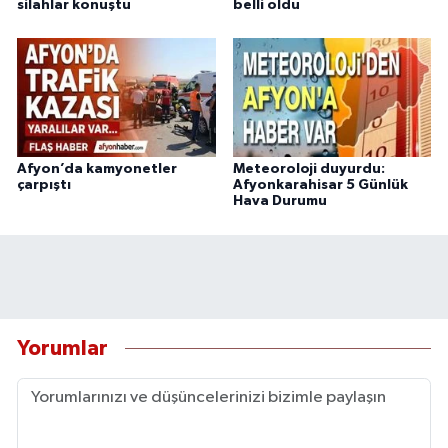
silahlar konuştu
belli oldu
Afyon’da kamyonetler
Meteoroloji duyurdu:
çarpıştı
Afyonkarahisar 5 Günlük
Hava Durumu
Yorumlar