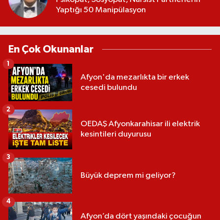
Yaptığı 50 Manipülasyon
En Çok Okunanlar
1
Afyon'da mezarlıkta bir erkek
cesedi bulundu
2
OEDAŞ Afyonkarahisar ili elektrik
kesintileri duyurusu
3
Büyük deprem mi geliyor?
4
Afyon’da dört yaşındaki çocuğun