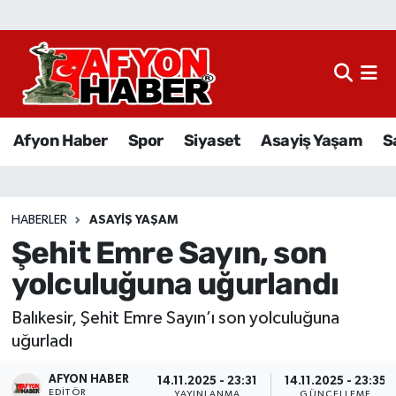
Afyon Haber
Siyaset
Afyon Haber
Spor
Siyaset
Asayiş Yaşam
S
Spor
Asayiş Yaşam
HABERLER
ASAYIŞ YAŞAM
Şehit Emre Sayın, son
Sağlık
yolculuğuna uğurlandı
Eğitim
Balıkesir, Şehit Emre Sayın’ı son yolculuğuna
Sivil Toplum
uğurladı
AFYON HABER
Ekonomi
14.11.2025 - 23:31
14.11.2025 - 23:35
EDITÖR
YAYINLANMA
GÜNCELLEME