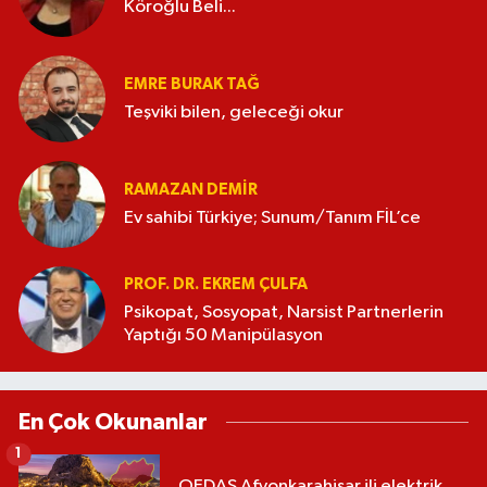
Köroğlu Beli...
EMRE BURAK TAĞ
Teşviki bilen, geleceği okur
RAMAZAN DEMİR
Ev sahibi Türkiye; Sunum/Tanım FİL’ce
PROF. DR. EKREM ÇULFA
Psikopat, Sosyopat, Narsist Partnerlerin
Yaptığı 50 Manipülasyon
En Çok Okunanlar
1
OEDAŞ Afyonkarahisar ili elektrik