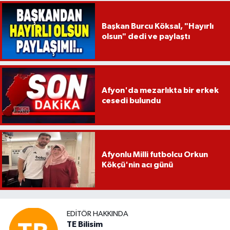
Başkan Burcu Köksal, "Hayırlı
olsun" dedi ve paylaştı
Afyon'da mezarlıkta bir erkek
cesedi bulundu
Afyonlu Milli futbolcu Orkun
Kökçü'nin acı günü
EDITÖR HAKKINDA
TE Bilisim