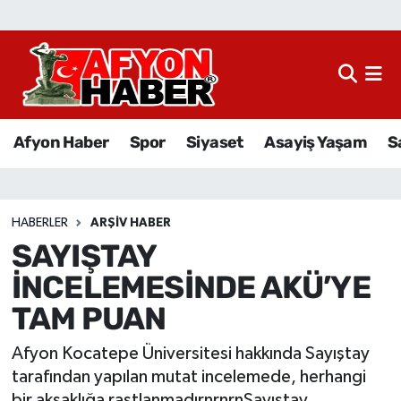
Afyon Haber
Siyaset
Afyon Haber
Spor
Siyaset
Asayiş Yaşam
S
Spor
Asayiş Yaşam
HABERLER
ARŞIV HABER
SAYIŞTAY
Sağlık
İNCELEMESİNDE AKÜ’YE
Eğitim
TAM PUAN
Sivil Toplum
Afyon Kocatepe Üniversitesi hakkında Sayıştay
tarafından yapılan mutat incelemede, herhangi
Ekonomi
bir aksaklığa rastlanmadırnrnrnSayıştay