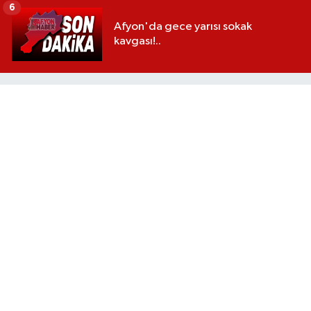
6
Afyon'da gece yarısı sokak
kavgası!..