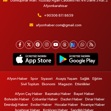
Dumlupınar Mah. Yüzbaşı Agah Caddesi No:44 Daire:3 Kat:2
Afyonkarahisar
+90506 811 8659
afyonhaber.com@gmail.com
Afyon Haber
Spor
Siyaset
Asayiş Yaşam
Sağlık
Eğitim
Sivil Toplum
Ekonomi
Magazin
Etkinlikler
Afyon Çay Haber
Başmakçı Haber
Bayat Haber
Bolvadin Haber
Çobanlar Haber
Dazkırı Haber
Dinar Haber
Emirdağ Haber
Evciler Haber
Hocalar Haber
İhsaniye Haber
İscehisar Haber
Kızılören Haber
Sandıklı Haber