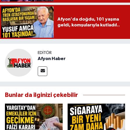
Afyon'da doğdu, 101 yaşına
geldi, komşularıyla kutladı!..
EDITÖR
Afyon Haber
Bunlar da ilginizi çekebilir