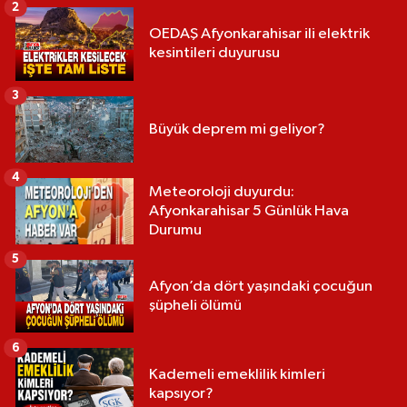
2
OEDAŞ Afyonkarahisar ili elektrik
kesintileri duyurusu
3
Büyük deprem mi geliyor?
4
Meteoroloji duyurdu:
Afyonkarahisar 5 Günlük Hava
Durumu
5
Afyon’da dört yaşındaki çocuğun
şüpheli ölümü
6
Kademeli emeklilik kimleri
kapsıyor?