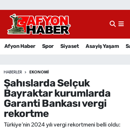
Afyon Haber
Siyaset
Afyon Haber
Spor
Siyaset
Asayiş Yaşam
S
Spor
Asayiş Yaşam
HABERLER
EKONOMI
Şahıslarda Selçuk
Sağlık
Bayraktar kurumlarda
Eğitim
Garanti Bankası vergi
rekortme
Sivil Toplum
Türkiye’nin 2024 yılı vergi rekortmeni belli oldu:
Ekonomi