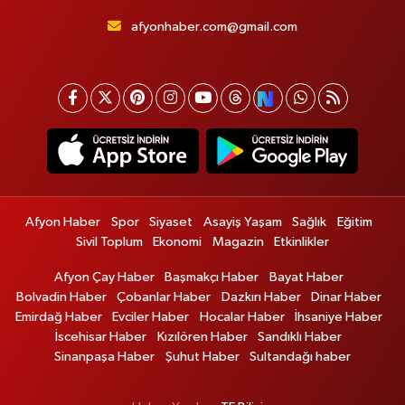
afyonhaber.com@gmail.com
Afyon Haber
Spor
Siyaset
Asayiş Yaşam
Sağlık
Eğitim
Sivil Toplum
Ekonomi
Magazin
Etkinlikler
Afyon Çay Haber
Başmakçı Haber
Bayat Haber
Bolvadin Haber
Çobanlar Haber
Dazkırı Haber
Dinar Haber
Emirdağ Haber
Evciler Haber
Hocalar Haber
İhsaniye Haber
İscehisar Haber
Kızılören Haber
Sandıklı Haber
Sinanpaşa Haber
Şuhut Haber
Sultandağı haber