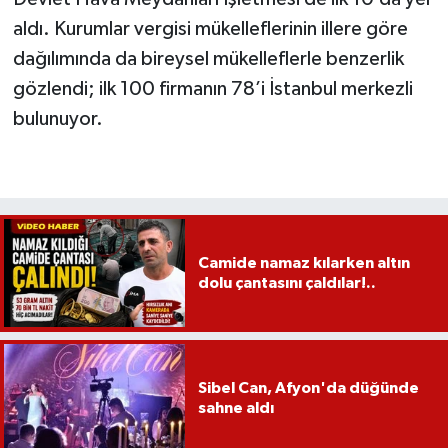
aldı. Kurumlar vergisi mükelleflerinin illere göre
dağılımında da bireysel mükelleflerle benzerlik
gözlendi; ilk 100 firmanın 78’i İstanbul merkezli
bulunuyor.
Camide namaz kılarken altın
dolu çantasını çaldılar!..
Sibel Can, Afyon'da düğünde
sahne aldı