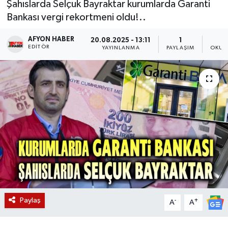
Şahıslarda Selçuk Bayraktar kurumlarda Garanti
Bankası vergi rekortmeni oldu!..
Magazin
AFYON HABER
20.08.2025 - 13:11
1
Etkinlikler
EDITÖR
YAYINLANMA
PAYLAŞIM
OKUN
Paylaş
-
+
A
A