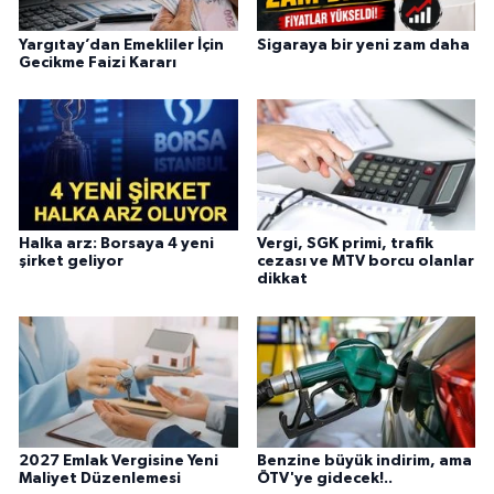
Yargıtay’dan Emekliler İçin
Sigaraya bir yeni zam daha
Gecikme Faizi Kararı
Halka arz: Borsaya 4 yeni
Vergi, SGK primi, trafik
şirket geliyor
cezası ve MTV borcu olanlar
dikkat
2027 Emlak Vergisine Yeni
Benzine büyük indirim, ama
Maliyet Düzenlemesi
ÖTV'ye gidecek!..