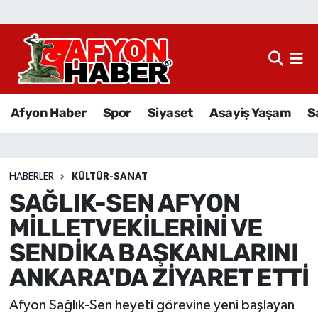
Afyon Haber
Siyaset
Afyon Haber
Spor
Siyaset
Asayiş Yaşam
S
Spor
Asayiş Yaşam
HABERLER
KÜLTÜR-SANAT
SAĞLIK-SEN AFYON
Sağlık
MİLLETVEKİLERİNİ VE
Eğitim
SENDİKA BAŞKANLARINI
ANKARA'DA ZİYARET ETTİ
Sivil Toplum
Afyon Sağlık-Sen heyeti görevine yeni başlayan
Ekonomi