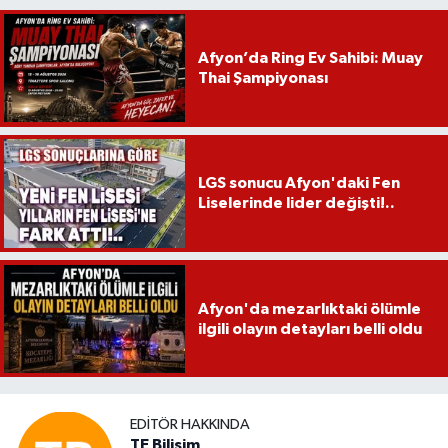
Afyon’da Ring Ev Sahibi: Muay
Thai Şampiyonası
LGS sonucu Afyon'daki Fen
Liselerinde lider değişti!..
Afyon'da mezarlıktaki ölümle
ilgili olayın detayları belli oldu
EDITÖR HAKKINDA
TE Bilisim