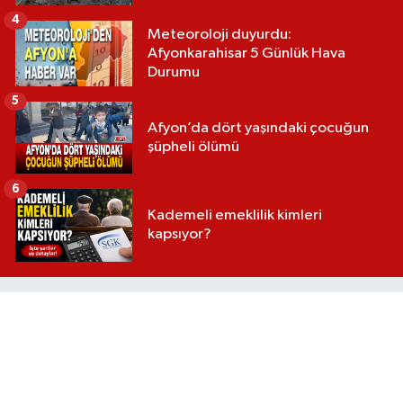
4
Meteoroloji duyurdu:
Afyonkarahisar 5 Günlük Hava
Durumu
5
Afyon’da dört yaşındaki çocuğun
şüpheli ölümü
6
Kademeli emeklilik kimleri
kapsıyor?