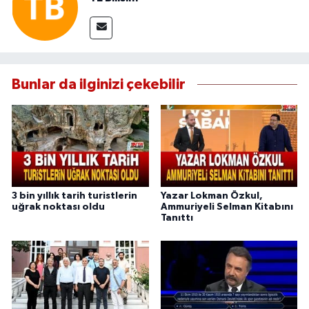
Bunlar da ilginizi çekebilir
3 bin yıllık tarih turistlerin
Yazar Lokman Özkul,
uğrak noktası oldu
Ammuriyeli Selman Kitabını
Tanıttı