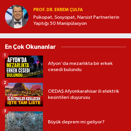
PROF. DR. EKREM ÇULFA
Psikopat, Sosyopat, Narsist Partnerlerin
Yaptığı 50 Manipülasyon
En Çok Okunanlar
1
Afyon'da mezarlıkta bir erkek
cesedi bulundu
2
OEDAŞ Afyonkarahisar ili elektrik
kesintileri duyurusu
3
Büyük deprem mi geliyor?