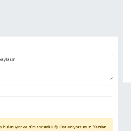
ş bulunuyor ve tüm sorumluluğu üstleniyorsunuz. Yazılan