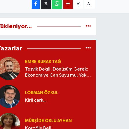
-
+
A
A
ükleniyor...
Yazarlar
EMRE BURAK TAĞ
Teşvik Değil, Dönüşüm Gerek:
Ekonomiye Can Suyu mu, Yoksa
Kaynak İsrafı mı?
LOKMAN ÖZKUL
Kirli çark...
MÜRŞIDE OKLU AYHAN
Köroğlu Beli...