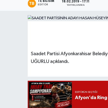
TE BILISIM
18.02.2019 - 17:11
EDITÖR
YAYINLANMA
Magazin
Etkinlikler
Saadet Partisi Afyonkarahisar Beledi
UĞURLU açıklandı.
EDITÖRÜN SEÇTIĞI
Afyon’da Ring 