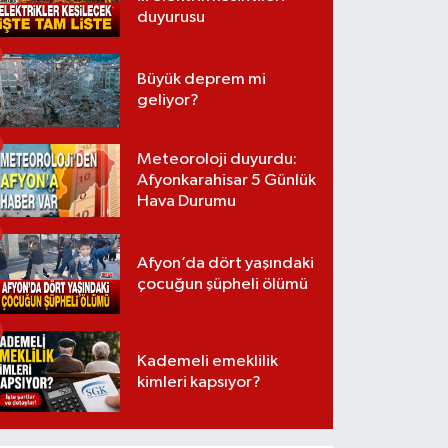
duyurusu
Büyük deprem mi
geliyor?
Meteoroloji duyurdu:
Afyonkarahisar 5 Günlük
Hava Durumu
Afyon’da dört yaşındaki
çocuğun şüpheli ölümü
Kademeli emeklilik
kimleri kapsıyor?