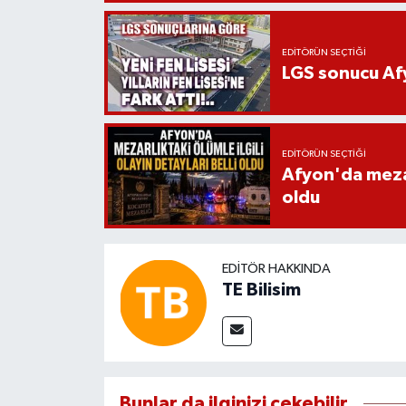
EDITÖRÜN SEÇTIĞI
LGS sonucu Afy
EDITÖRÜN SEÇTIĞI
Afyon'da mezarl
oldu
EDITÖR HAKKINDA
TE Bilisim
Bunlar da ilginizi çekebilir