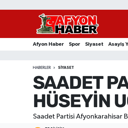
Afyon Haber
Siyaset
Afyon Haber
Spor
Siyaset
Asayiş 
Spor
Asayiş Yaşam
HABERLER
SIYASET
SAADET PA
Sağlık
HÜSEYİN 
Eğitim
Sivil Toplum
Saadet Partisi Afyonkarahisar
Ekonomi