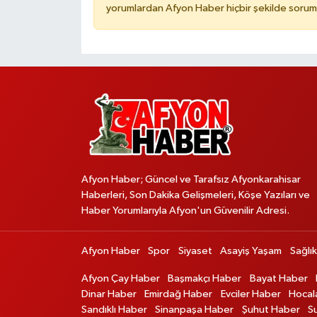
yorumlardan Afyon Haber hiçbir şekilde sorum
Afyon Haber; Güncel ve Tarafsız Afyonkarahisar
Haberleri, Son Dakika Gelişmeleri, Köşe Yazıları ve
Haber Yorumlarıyla Afyon'un Güvenilir Adresi.
Afyon Haber
Spor
Siyaset
Asayiş Yaşam
Sağlık
Afyon Çay Haber
Başmakçı Haber
Bayat Haber
Dinar Haber
Emirdağ Haber
Evciler Haber
Hocal
Sandıklı Haber
Sinanpaşa Haber
Şuhut Haber
S