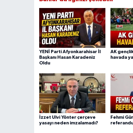
YENİ Parti Afyonkarahisar İl
AK gençlik
Başkanı Hasan Karadeniz
havada ya
Oldu
İzzet Ulvi Yönter çerçeve
Fehmi Gür
yasayı neden imzalamadı?
referandu