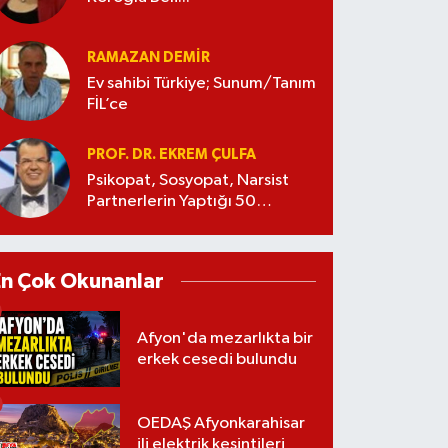
RAMAZAN DEMİR
Ev sahibi Türkiye; Sunum/Tanım
FİL’ce
PROF. DR. EKREM ÇULFA
Psikopat, Sosyopat, Narsist
Partnerlerin Yaptığı 50
Manipülasyon
En Çok Okunanlar
Afyon'da mezarlıkta bir
erkek cesedi bulundu
OEDAŞ Afyonkarahisar
ili elektrik kesintileri