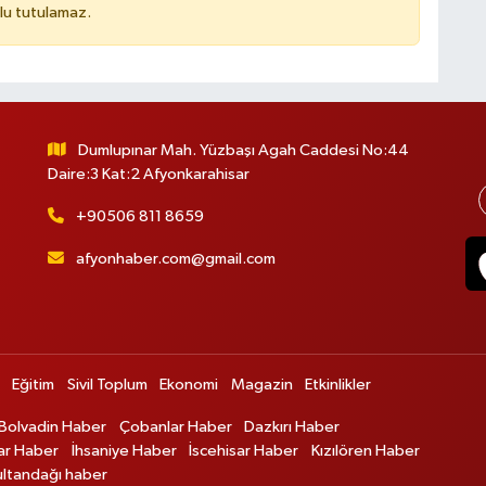
lu tutulamaz.
Dumlupınar Mah. Yüzbaşı Agah Caddesi No:44
Daire:3 Kat:2 Afyonkarahisar
+90506 811 8659
afyonhaber.com@gmail.com
Eğitim
Sivil Toplum
Ekonomi
Magazin
Etkinlikler
Bolvadin Haber
Çobanlar Haber
Dazkırı Haber
ar Haber
İhsaniye Haber
İscehisar Haber
Kızılören Haber
ultandağı haber