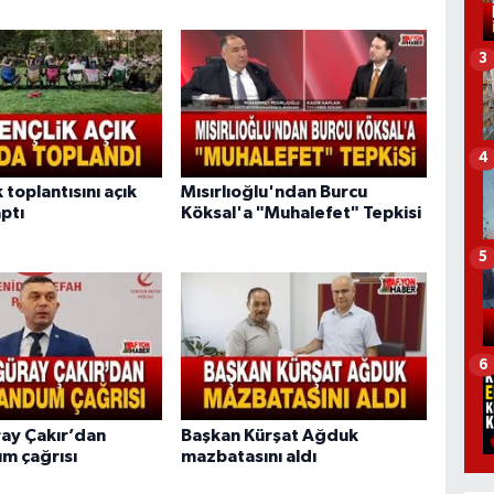
3
4
 toplantısını açık
Mısırlıoğlu'ndan Burcu
ptı
Köksal'a "Muhalefet" Tepkisi
5
6
ay Çakır’dan
Başkan Kürşat Ağduk
m çağrısı
mazbatasını aldı