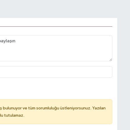
ş bulunuyor ve tüm sorumluluğu üstleniyorsunuz. Yazılan
lu tutulamaz.