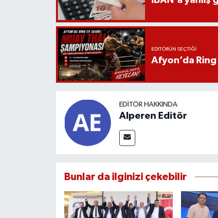
EDITÖRÜN SEÇTIĞI
Afyon’da Ring 
EDITÖR HAKKINDA
Alperen Editör
Bunlar da ilginizi çekebilir