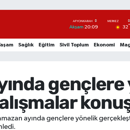
32
Akşam
20:09
Yaşam
Sağlık
Eğitim
Sivil Toplum
Ekonomi
Mag
ında gençlere 
çalışmalar konu
mazan ayında gençlere yönelik gerçekleştiri
ledi.