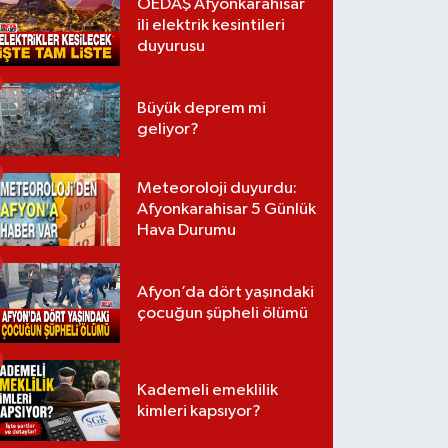
OEDAŞ Afyonkarahisar
ili elektrik kesintileri
duyurusu
Büyük deprem mi
geliyor?
Meteoroloji duyurdu:
Afyonkarahisar 5 Günlük
Hava Durumu
Afyon’da dört yaşındaki
çocuğun şüpheli ölümü
Kademeli emeklilik
kimleri kapsıyor?