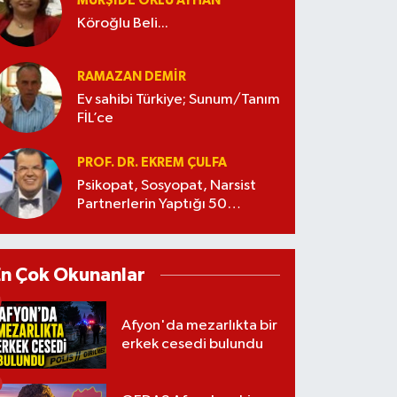
MÜRŞIDE OKLU AYHAN
Köroğlu Beli...
RAMAZAN DEMİR
Ev sahibi Türkiye; Sunum/Tanım
FİL’ce
PROF. DR. EKREM ÇULFA
Psikopat, Sosyopat, Narsist
Partnerlerin Yaptığı 50
Manipülasyon
En Çok Okunanlar
Afyon'da mezarlıkta bir
erkek cesedi bulundu