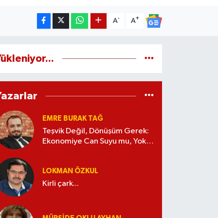
-
+
A
A
ükleniyor...
Yazarlar
EMRE BURAK TAĞ
Teşvik Değil, Dönüşüm Gerek:
Ekonomiye Can Suyu mu, Yoksa
Kaynak İsrafı mı?
LOKMAN ÖZKUL
Kirli çark...