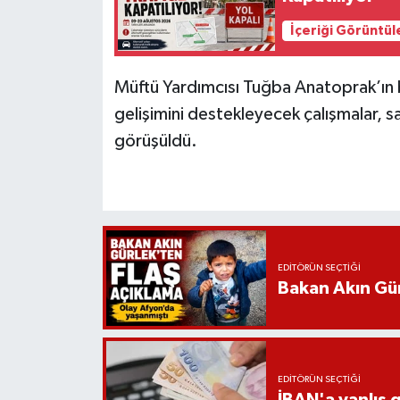
İçeriği Görüntül
Müftü Yardımcısı Tuğba Anatoprak’ın b
gelişimini destekleyecek çalışmalar, s
görüşüldü.
EDITÖRÜN SEÇTIĞI
Bakan Akın Gür
EDITÖRÜN SEÇTIĞI
İBAN'a yanlış g