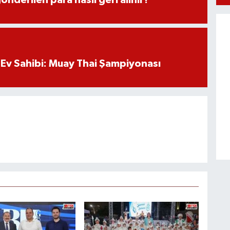
Ev Sahibi: Muay Thai Şampiyonası