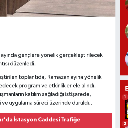
ayında gençlere yönelik gerçekleştirilecek
ntısı düzenledi.
tirilen toplantıda, Ramazan ayına yönelik
edecek program ve etkinlikler ele alındı.
şmanların katılım sağladığı istişarede,
1
iği ve uygulama süreci üzerinde duruldu.
r'da İstasyon Caddesi Trafiğe
2