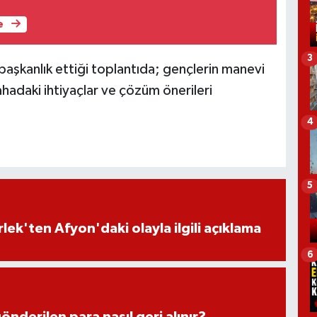
e
3
aşkanlık ettiği toplantıda; gençlerin manevi
ahadaki ihtiyaçlar ve çözüm önerileri
4
5
lek'ten Afyon'daki olayla ilgili açıklama
6
önderilen para nasıl geri alınır?