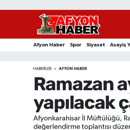
Afyon Haber
Siyaset
Afyon Haber
Spor
Siyaset
Asayiş 
Spor
Asayiş Yaşam
HABERLER
AFYON HABER
Ramazan ay
Sağlık
yapılacak 
Eğitim
Sivil Toplum
Afyonkarahisar İl Müftülüğü, Ra
Ekonomi
değerlendirme toplantısı düzen