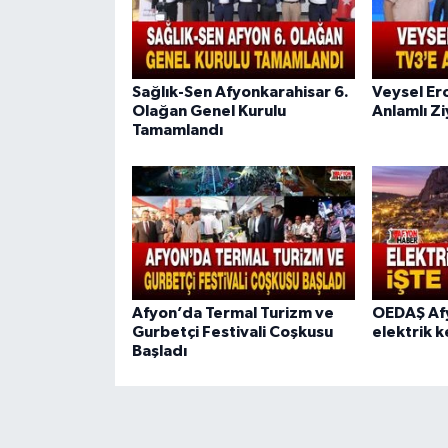
Sağlık-Sen Afyonkarahisar 6.
Veysel Er
Olağan Genel Kurulu
Anlamlı Z
Tamamlandı
Afyon’da Termal Turizm ve
OEDAŞ Afy
Gurbetçi Festivali Coşkusu
elektrik k
Başladı