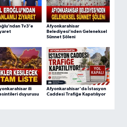
oğlu’ndan Tv3’e
Afyonkarahisar
iyaret
Belediyesi’nden Geleneksel
Sünnet Şöleni
onkarahisar ili
Afyonkarahisar'da İstasyon
esintileri duyurusu
Caddesi Trafiğe Kapatılıyor