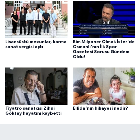
Lisansüstü mezunlar, karma
Kim Milyoner Olmak İster'de
sanat sergisi açtı
Osmanlı'nın İlk Spor
Gazetesi Sorusu Gündem
Oldu!
Tiyatro sanatçısı Zihni
Elfida'nın hikayesi nedir?
Göktay hayatını kaybetti