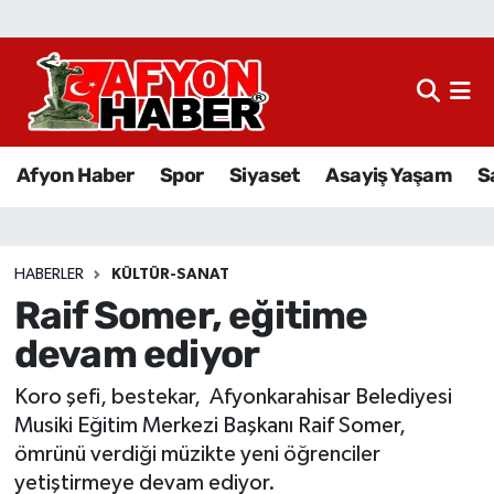
Afyon Haber
Siyaset
Afyon Haber
Spor
Siyaset
Asayiş Yaşam
S
Spor
Asayiş Yaşam
HABERLER
KÜLTÜR-SANAT
Raif Somer, eğitime
Sağlık
devam ediyor
Eğitim
Koro şefi, bestekar, Afyonkarahisar Belediyesi
Sivil Toplum
Musiki Eğitim Merkezi Başkanı Raif Somer,
ömrünü verdiği müzikte yeni öğrenciler
Ekonomi
yetiştirmeye devam ediyor.