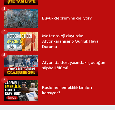
3
Büyük deprem mi geliyor?
4
Meteoroloji duyurdu:
Afyonkarahisar 5 Günlük Hava
Durumu
5
Afyon’da dört yaşındaki çocuğun
şüpheli ölümü
6
Kademeli emeklilik kimleri
kapsıyor?