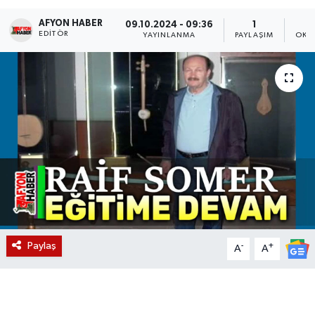
AFYON HABER
Magazin
09.10.2024 - 09:36
1
EDITÖR
YAYINLANMA
PAYLAŞIM
OKU
Etkinlikler
Paylaş
-
+
A
A