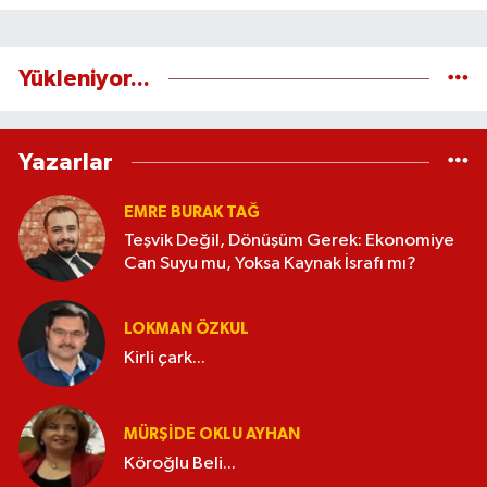
Yükleniyor...
Yazarlar
EMRE BURAK TAĞ
Teşvik Değil, Dönüşüm Gerek: Ekonomiye
Can Suyu mu, Yoksa Kaynak İsrafı mı?
LOKMAN ÖZKUL
Kirli çark...
MÜRŞIDE OKLU AYHAN
Köroğlu Beli...