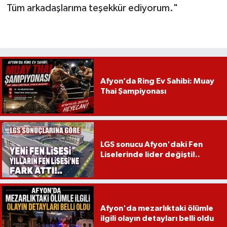
Tüm arkadaşlarıma teşekkür ediyorum."
Afyon’da Ring Ev Sahibi: Muay
Thai Şampiyonası
LGS sonucu Afyon'daki Fen
Liselerinde lider değişti!..
Afyon'da mezarlıktaki ölümle
ilgili olayın detayları belli oldu