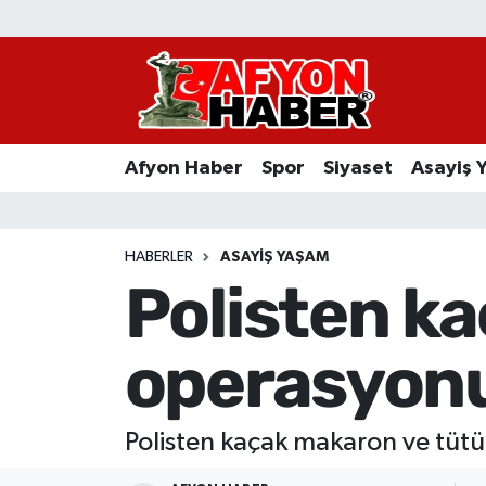
Afyon Haber
Siyaset
Afyon Haber
Spor
Siyaset
Asayiş 
Spor
Asayiş Yaşam
HABERLER
ASAYIŞ YAŞAM
Polisten k
Sağlık
operasyon
Eğitim
Sivil Toplum
Polisten kaçak makaron ve tüt
Ekonomi