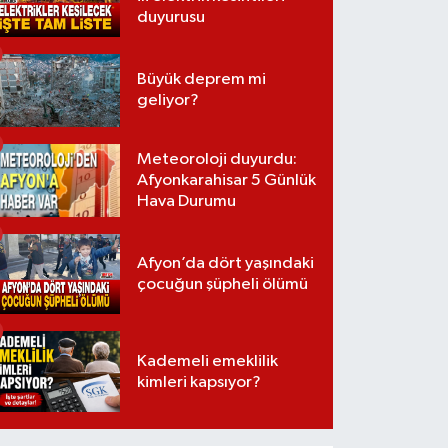
duyurusu
Büyük deprem mi
geliyor?
Meteoroloji duyurdu:
Afyonkarahisar 5 Günlük
Hava Durumu
Afyon’da dört yaşındaki
çocuğun şüpheli ölümü
Kademeli emeklilik
kimleri kapsıyor?