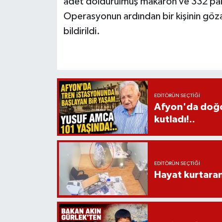
adet doldurulmuş makaron ve 332 pake
Operasyonun ardından bir kişinin gözal
bildirildi.
EDITÖRÜN SEÇTIĞI
Afyon'da doğdu
kutladı!..
EDITÖRÜN SEÇTIĞI
Hayat kurtara