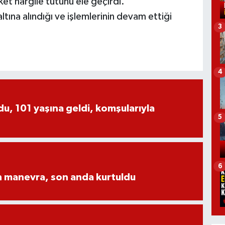
t nargile tütünü ele geçirdi.
tına alındığı ve işlemlerinin devam ettiği
3
4
, 101 yaşına geldi, komşularıyla
5
6
n manevra, son anda kurtuldu