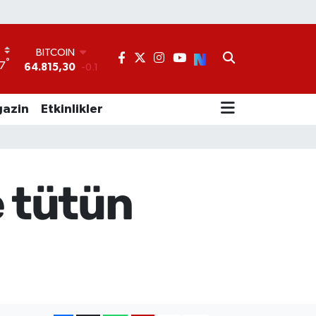
BITCOIN
64.815,30
-0.1
°
7
DOLAR
47,7436
0.18
EURO
azin
Etkinlikler
55,2510
0.32
STERLİN
64,4811
0.38
GRAM ALTIN
6660.55
0
 tütün
BİST100
13.779
-14