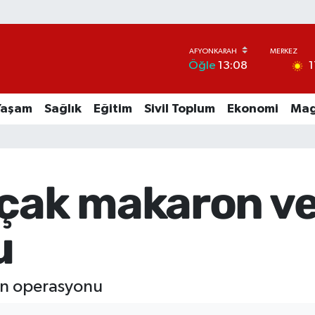
1
Öğle
13:08
Yaşam
Sağlık
Eğitim
Sivil Toplum
Ekonomi
Mag
açak makaron ve
u
ün operasyonu