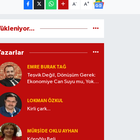
-
+
A
A
ükleniyor...
Yazarlar
EMRE BURAK TAĞ
Teşvik Değil, Dönüşüm Gerek:
Ekonomiye Can Suyu mu, Yoksa
Kaynak İsrafı mı?
LOKMAN ÖZKUL
Kirli çark...
MÜRŞIDE OKLU AYHAN
Köroğlu Beli...