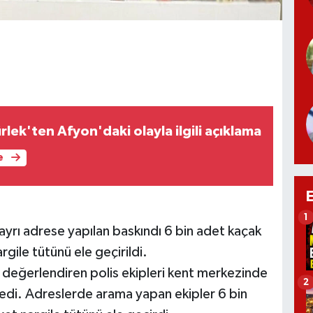
lek'ten Afyon'daki olayla ilgili açıklama
e
1
 ayrı adrese yapılan baskındı 6 bin adet kaçak
ile tütünü ele geçirildi.
arı değerlendiren polis ekipleri kent merkezinde
2
ledi. Adreslerde arama yapan ekipler 6 bin