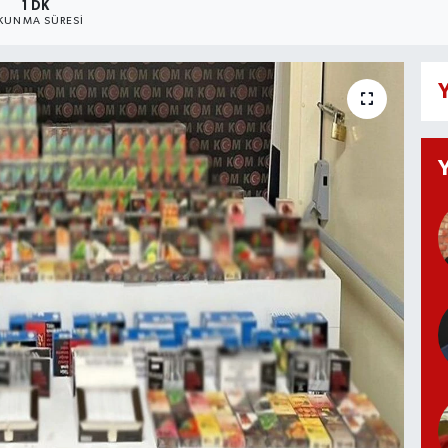
1 DK
KUNMA SÜRESI
Y