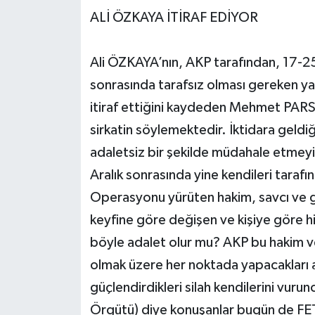
ALİ ÖZKAYA İTİRAF EDİYOR
Ali ÖZKAYA’nın, AKP tarafından, 17-2
sonrasında tarafsız olması gereken ya
itiraf ettiğini kaydeden Mehmet PAR
sirkatin söylemektedir. İktidara geldi
adaletsiz bir şekilde müdahale etmey
Aralık sonrasında yine kendileri taraf
Operasyonu yürüten hakim, savcı ve gü
keyfine göre değişen ve kişiye göre hi
böyle adalet olur mu? AKP bu hakim v
olmak üzere her noktada yapacakları ada
güçlendirdikleri silah kendilerini vu
Örgütü) diye konuşanlar bugün de FETÖ