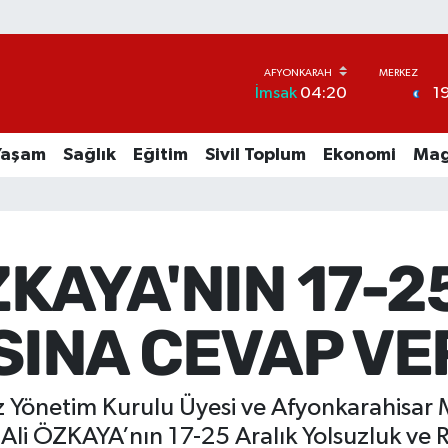
1
İmsak
04:20
Yaşam
Sağlık
Eğitim
Sivil Toplum
Ekonomi
Mag
KAYA'NIN 17-2
INA CEVAP VE
kez Yönetim Kurulu Üyesi ve Afyonkarahisar
 Ali ÖZKAYA’nın 17-25 Aralık Yolsuzluk ve 