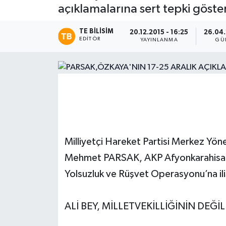
açıklamalarına sert tepki göster
Magazin
TE BILISIM
20.12.2015 - 16:25
26.04.
EDITÖR
YAYINLANMA
GÜ
Etkinlikler
Milliyetçi Hareket Partisi Merkez Yöne
Mehmet PARSAK, AKP Afyonkarahisar Mi
Yolsuzluk ve Rüşvet Operasyonu’na iliş
ALİ BEY, MİLLETVEKİLLİĞİNİN DEĞİ