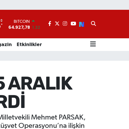
BITCOIN
64.927,78
1.32
°
9
DOLAR
47,5894
0.08
EURO
azin
Etkinlikler
55,0398
-0.02
STERLİN
64,1581
0.16
GRAM ALTIN
6508.83
4.44
5 ARALIK
BİST100
13.703
11
RDİ
 Milletvekili Mehmet PARSAK,
Rüşvet Operasyonu’na ilişkin