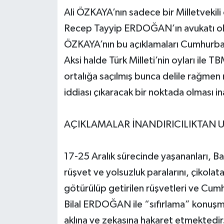
Ali ÖZKAYA’nın sadece bir Milletveki
Recep Tayyip ERDOĞAN’ın avukatı oldu
ÖZKAYA’nın bu açıklamaları Cumhurbaşka
Aksi halde Türk Milleti’nin oyları ile 
ortalığa saçılmış bunca delile rağme
iddiası çıkaracak bir noktada olması 
AÇIKLAMALAR İNANDIRICILIKTAN 
17-25 Aralık sürecinde yaşananları, Ba
rüşvet ve yolsuzluk paralarını, çikolata
götürülüp getirilen rüşvetleri ve C
Bilal ERDOĞAN ile “sıfırlama” konuşma
aklına ve zekasına hakaret etmektedir