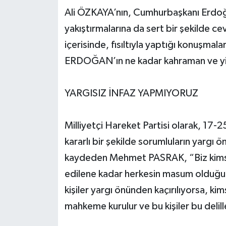
Ali ÖZKAYA’nın, Cumhurbaşkanı Erdoğan 
yakıştırmalarına da sert bir şekilde 
içerisinde, fısıltıyla yaptığı konuşmala
ERDOĞAN’ın ne kadar kahraman ve yi
YARGISIZ İNFAZ YAPMIYORUZ
Milliyetçi Hareket Partisi olarak, 17-
kararlı bir şekilde sorumluların yargı ö
kaydeden Mehmet PASRAK, “Biz kimsey
edilene kadar herkesin masum olduğun
kişiler yargı önünden kaçırılıyorsa, k
mahkeme kurulur ve bu kişiler bu deli