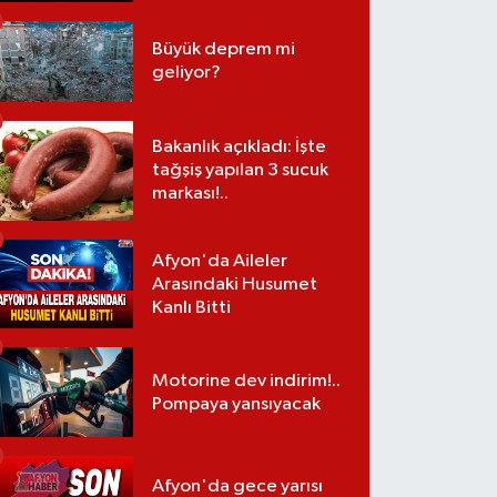
Büyük deprem mi
geliyor?
Bakanlık açıkladı: İşte
tağşiş yapılan 3 sucuk
markası!..
Afyon'da Aileler
Arasındaki Husumet
Kanlı Bitti
Motorine dev indirim!..
Pompaya yansıyacak
Afyon'da gece yarısı