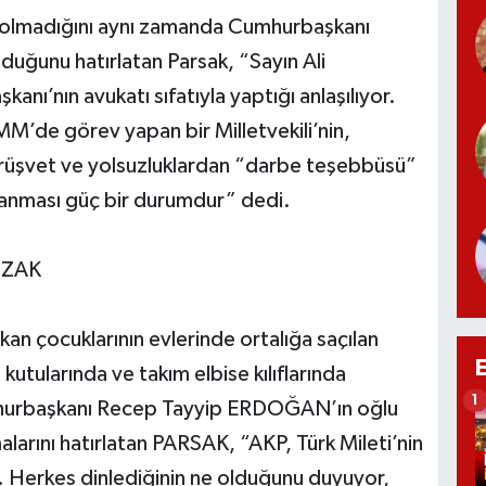
li olmadığını aynı zamanda Cumhurbaşkanı
ğunu hatırlatan Parsak, “Sayın Ali
nı’nın avukatı sıfatıyla yaptığı anlaşılıyor.
TBMM’de görev yapan bir Milletvekili’nin,
n rüşvet ve yolsuzluklardan “darbe teşebbüsü”
inanması güç bir durumdur” dedi.
UZAK
kan çocuklarının evlerinde ortalığa saçılan
 kutularında ve takım elbise kılıflarında
1
umhurbaşkanı Recep Tayyip ERDOĞAN’ın oğlu
larını hatırlatan PARSAK, “AKP, Türk Mileti’nin
. Herkes dinlediğinin ne olduğunu duyuyor,