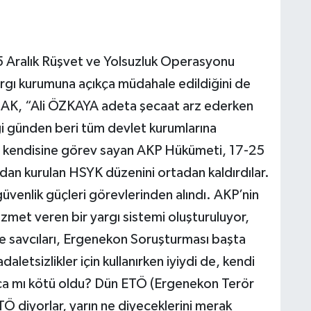
5 Aralık Rüşvet ve Yolsuzluk Operasyonu
rgı kurumuna açıkça müdahale edildiğini de
SAK, “Ali ÖZKAYA adeta şecaat arz ederken
ği günden beri tüm devlet kurumlarına
i kendisine görev sayan AKP Hükümeti, 17-25
ından kurulan HSYK düzenini ortadan kaldırdılar.
venlik güçleri görevlerinden alındı. AKP’nin
zmet veren bir yargı sistemi oluşturuluyor,
e savcıları, Ergenekon Soruşturması başta
letsizlikler için kullanırken iyiydi de, kendi
runca mı kötü oldu? Dün ETÖ (Ergenekon Terör
 diyorlar, yarın ne diyeceklerini merak