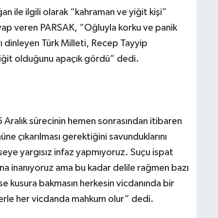
ile ilgili olarak “kahraman ve yiğit kişi”
cevap veren PARSAK, “Oğluyla korku ve panik
rı dinleyen Türk Milleti, Recep Tayyip
ğit olduğunu apaçık gördü” dedi.
25 Aralık sürecinin hemen sonrasından itibaren
nüne çıkarılması gerektiğini savunduklarını
e yargısız infaz yapmıyoruz. Suçu ispat
a inanıyoruz ama bu kadar delile rağmen bazı
imse kusura bakmasın herkesin vicdanında bir
llerle her vicdanda mahkum olur” dedi.