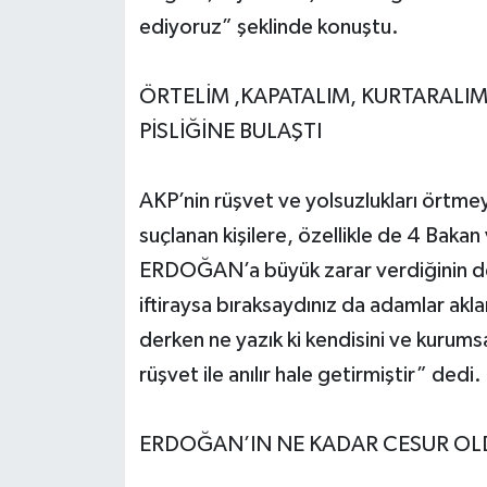
ediyoruz” şeklinde konuştu.
ÖRTELİM ,KAPATALIM, KURTARALIM
PİSLİĞİNE BULAŞTI
AKP’nin rüşvet ve yolsuzlukları örtmeye
suçlanan kişilere, özellikle de 4 Bak
ERDOĞAN’a büyük zarar verdiğinin de
iftiraysa bıraksaydınız da adamlar akl
derken ne yazık ki kendisini ve kurumsal
rüşvet ile anılır hale getirmiştir” dedi.
ERDOĞAN’IN NE KADAR CESUR O