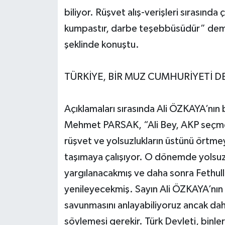
biliyor. Rüşvet alış-verişleri sırasında
kumpastır, darbe teşebbüsüdür” demek
şeklinde konuştu.
TÜRKİYE, BİR MUZ CUMHURİYETİ D
Açıklamaları sırasında Ali ÖZKAYA’nın b
Mehmet PARSAK, “Ali Bey, AKP seçmenl
rüşvet ve yolsuzlukların üstünü örtmeye
taşımaya çalışıyor. O dönemde yolsuzl
yargılanacakmış ve daha sonra Fethull
yenileyecekmiş. Sayın Ali ÖZKAYA’nı
savunmasını anlayabiliyoruz ancak daha
söylemesi gerekir. Türk Devleti, binle