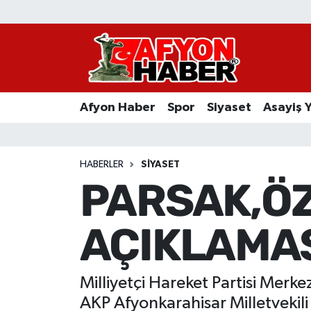
Afyon Haber
Siyaset
Afyon Haber
Spor
Siyaset
Asayiş 
Spor
Asayiş Yaşam
HABERLER
SIYASET
PARSAK,ÖZ
Sağlık
AÇIKLAMAS
Eğitim
Sivil Toplum
Milliyetçi Hareket Partisi Mer
Ekonomi
AKP Afyonkarahisar Milletvekili