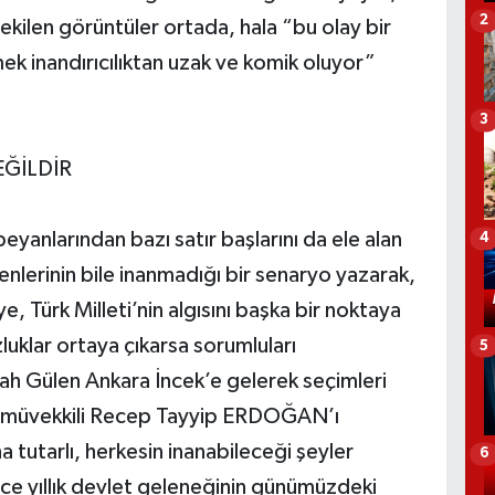
2
 çekilen görüntüler ortada, hala “bu olay bir
 inandırıcılıktan uzak ve komik oluyor”
3
EĞİLDİR
eyanlarından bazı satır başlarını da ele alan
4
erinin bile inanmadığı bir senaryo yazarak,
, Türk Milleti’nin algısını başka bir noktaya
uklar ortaya çıkarsa sorumluları
5
ah Gülen Ankara İncek’e gelerek seçimleri
n müvekkili Recep Tayyip ERDOĞAN’ı
 tutarlı, herkesin inanabileceği şeyler
6
rce yıllık devlet geleneğinin günümüzdeki