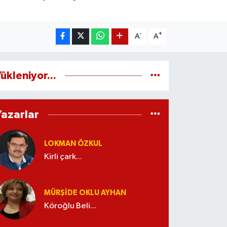
-
+
A
A
ükleniyor...
Yazarlar
LOKMAN ÖZKUL
Kirli çark...
MÜRŞIDE OKLU AYHAN
Köroğlu Beli...