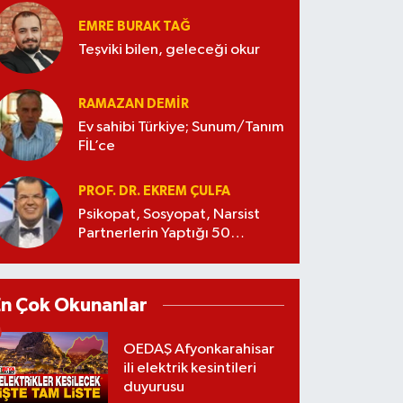
EMRE BURAK TAĞ
Teşviki bilen, geleceği okur
RAMAZAN DEMİR
Ev sahibi Türkiye; Sunum/Tanım
FİL’ce
PROF. DR. EKREM ÇULFA
Psikopat, Sosyopat, Narsist
Partnerlerin Yaptığı 50
Manipülasyon
En Çok Okunanlar
OEDAŞ Afyonkarahisar
ili elektrik kesintileri
duyurusu