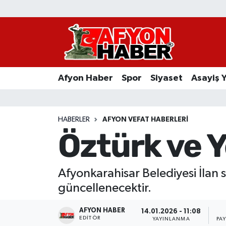
Afyon Haber
Siyaset
Afyon Haber
Spor
Siyaset
Asayiş 
Spor
Asayiş Yaşam
HABERLER
AFYON VEFAT HABERLERI
Öztürk ve Y
Sağlık
Eğitim
Afyonkarahisar Belediyesi İlan s
güncellenecektir.
Sivil Toplum
AFYON HABER
14.01.2026 - 11:08
Ekonomi
EDITÖR
YAYINLANMA
PA