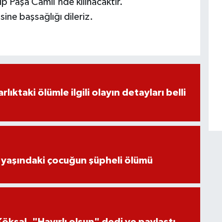
 Paşa Camii'nde kılınacaktır.
ine başsağlığı dileriz.
ıktaki ölümle ilgili olayın detayları belli
 yaşındaki çocuğun şüpheli ölümü