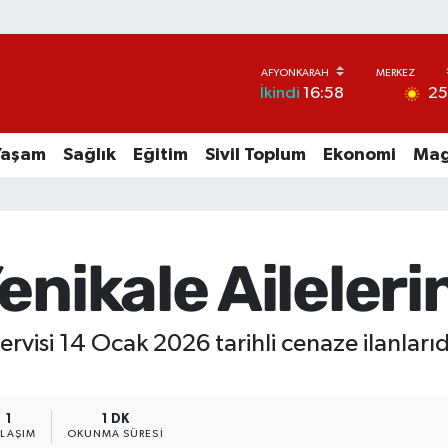
2
İkindi
16:58
Yaşam
Sağlık
Eğitim
Sivil Toplum
Ekonomi
Mag
enikale Aileleri
ervisi 14 Ocak 2026 tarihli cenaze ilanlarıd
1
1 DK
YLAŞIM
OKUNMA SÜRESI