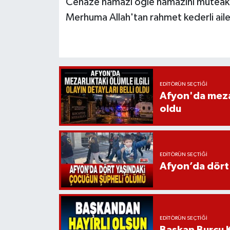
Cenaze namazı öğle namazını müteakip
Merhuma Allah'tan rahmet kederli ailes
EDITÖRÜN SEÇTIĞI
Afyon'da mezarl
oldu
EDITÖRÜN SEÇTIĞI
Afyon’da dört
EDITÖRÜN SEÇTIĞI