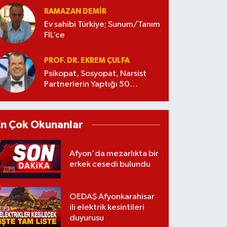
RAMAZAN DEMİR
Ev sahibi Türkiye; Sunum/Tanım
FİL’ce
PROF. DR. EKREM ÇULFA
Psikopat, Sosyopat, Narsist
Partnerlerin Yaptığı 50
Manipülasyon
En Çok Okunanlar
Afyon'da mezarlıkta bir
erkek cesedi bulundu
OEDAŞ Afyonkarahisar
ili elektrik kesintileri
duyurusu