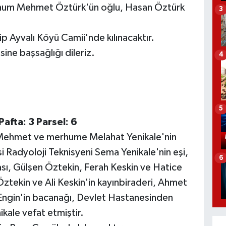
rhum Mehmet Öztürk'ün oğlu, Hasan Öztürk
3
 Ayvalı Köyü Camii'nde kılınacaktır.
ine başsağlığı dileriz.
4
5
Pafta: 3 Parsel: 6
Mehmet ve merhume Melahat Yenikale'nin
 Radyoloji Teknisyeni Sema Yenikale'nin eşi,
6
ı, Gülşen Öztekin, Ferah Keskin ve Hatice
Öztekin ve Ali Keskin'in kayınbiraderi, Ahmet
ngin'in bacanağı, Devlet Hastanesinden
kale vefat etmiştir.