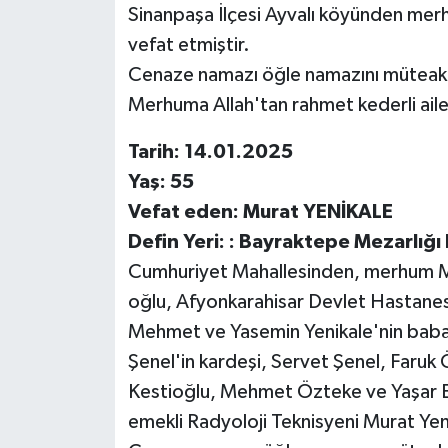
Sinanpaşa İlçesi Ayvalı köyünden me
vefat etmiştir.
Cenaze namazı öğle namazını müteakip
Merhuma Allah'tan rahmet kederli ailes
Tarih: 14.01.2025
Yaş: 55
Vefat eden: Murat YENİKALE
Defin Yeri: : Bayraktepe Mezarlığı 
Cumhuriyet Mahallesinden, merhum 
oğlu, Afyonkarahisar Devlet Hastanesi
Mehmet ve Yasemin Yenikale'nin babas
Şenel'in kardeşi, Servet Şenel, Faruk 
Kestioğlu, Mehmet Özteke ve Yaşar E
emekli Radyoloji Teknisyeni Murat Yeni