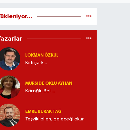
ükleniyor...
Yazarlar
LOKMAN ÖZKUL
Kirli çark...
MÜRŞIDE OKLU AYHAN
Köroğlu Beli...
EMRE BURAK TAĞ
Teşviki bilen, geleceği okur