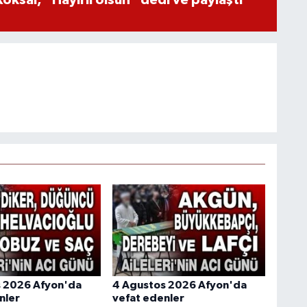
öksal, "Hayırlı olsun" dedi ve paylaştı
s 2026 Afyon'da
4 Agustos 2026 Afyon'da
nler
vefat edenler