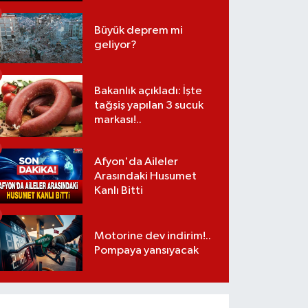
Büyük deprem mi
geliyor?
Bakanlık açıkladı: İşte
tağşiş yapılan 3 sucuk
markası!..
Afyon'da Aileler
Arasındaki Husumet
Kanlı Bitti
Motorine dev indirim!..
Pompaya yansıyacak