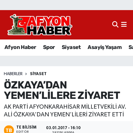
Afyon Haber
Siyaset
Afyon Haber
Spor
Siyaset
Asayiş Yaşam
S
Spor
Asayiş Yaşam
HABERLER
SIYASET
ÖZKAYA’DAN
Sağlık
YEMEN’LİLERE ZİYARET
Eğitim
AK PARTİ AFYONKARAHİSAR MİLLETVEKİLİ AV.
Sivil Toplum
ALİ ÖZKAYA’DAN YEMEN’LİLERİ ZİYARET ETTİ
TE BILISIM
Ekonomi
03.01.2017 - 16:10
EDITÖR
YAYINLANMA