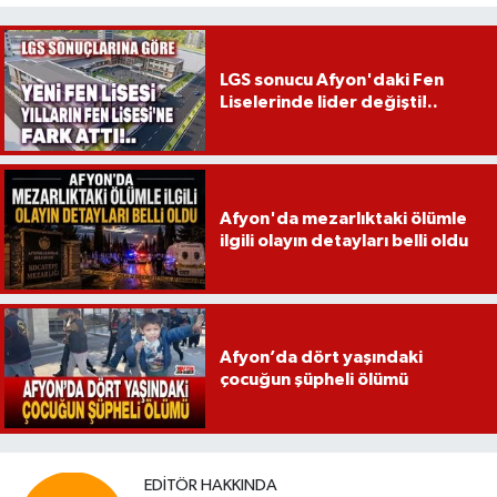
LGS sonucu Afyon'daki Fen
Liselerinde lider değişti!..
Afyon'da mezarlıktaki ölümle
ilgili olayın detayları belli oldu
Afyon’da dört yaşındaki
çocuğun şüpheli ölümü
EDITÖR HAKKINDA