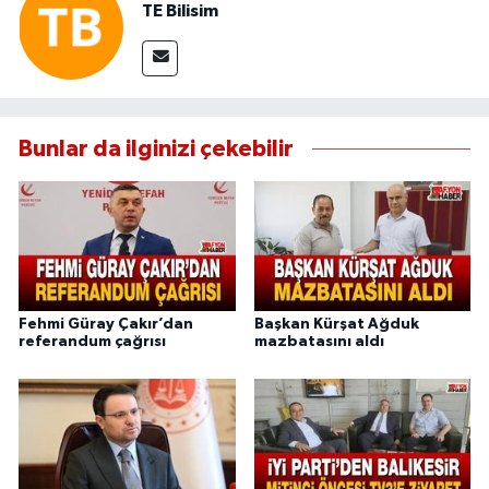
TE Bilisim
Bunlar da ilginizi çekebilir
Fehmi Güray Çakır’dan
Başkan Kürşat Ağduk
referandum çağrısı
mazbatasını aldı