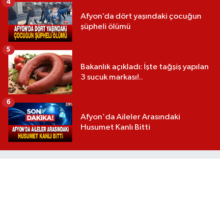
4
Afyon’da dört yaşındaki çocuğun
şüpheli ölümü
5
Bakanlık açıkladı: İşte tağşiş yapılan
3 sucuk markası!..
6
Afyon'da Aileler Arasındaki
Husumet Kanlı Bitti