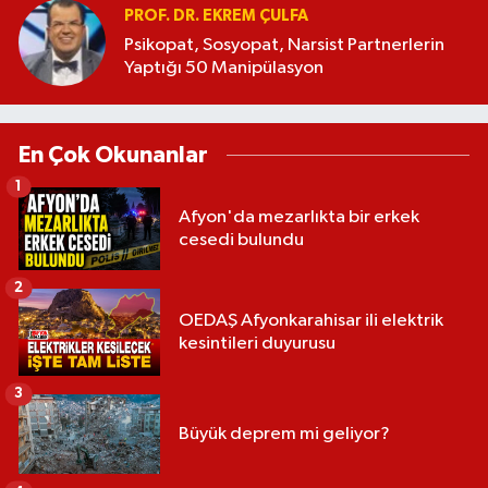
PROF. DR. EKREM ÇULFA
Psikopat, Sosyopat, Narsist Partnerlerin
Yaptığı 50 Manipülasyon
En Çok Okunanlar
1
Afyon'da mezarlıkta bir erkek
cesedi bulundu
2
OEDAŞ Afyonkarahisar ili elektrik
kesintileri duyurusu
3
Büyük deprem mi geliyor?