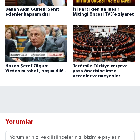
Bakan Akın Gürlek: Şehit
İYİ Parti’den Balıkesir
edenler kapsam dışı
Mitingi öncesi TV3’e ziyaret
Hakan Şeref Olgun:
Terörsüz Türkiye çerçeve
Vicdanım rahat, başım dik!..
yasa önerisine imza
verenler vermeyenler
Yorumlar