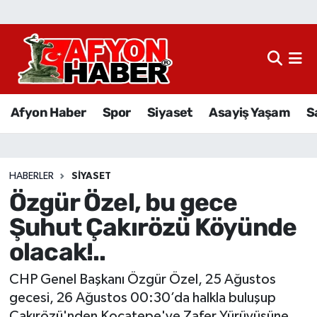
Afyon Haber
Siyaset
Afyon Haber
Spor
Siyaset
Asayiş Yaşam
S
Spor
Asayiş Yaşam
HABERLER
SIYASET
Özgür Özel, bu gece
Sağlık
Şuhut Çakırözü Köyünde
Eğitim
olacak!..
Sivil Toplum
CHP Genel Başkanı Özgür Özel, 25 Ağustos
gecesi, 26 Ağustos 00:30’da halkla buluşup
Ekonomi
Çakırözü'nden Kocatepe'ye Zafer Yürüyüşüne