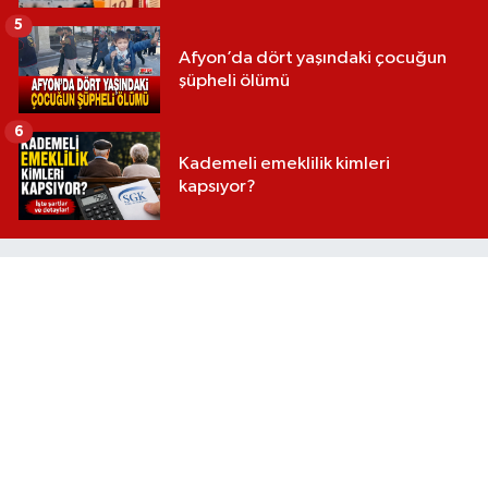
5
Afyon’da dört yaşındaki çocuğun
şüpheli ölümü
6
Kademeli emeklilik kimleri
kapsıyor?