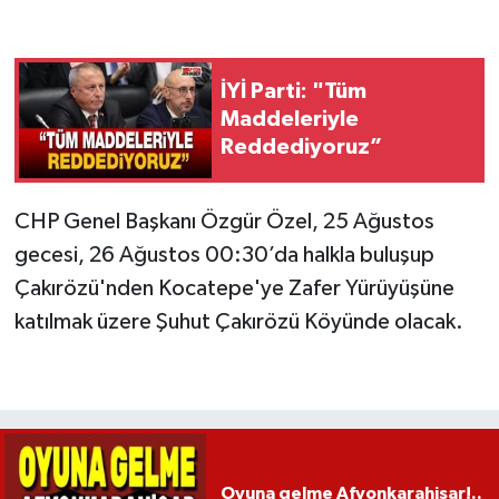
İYİ Parti: "Tüm
Maddeleriyle
Reddediyoruz”
CHP Genel Başkanı Özgür Özel, 25 Ağustos
gecesi, 26 Ağustos 00:30’da halkla buluşup
Çakırözü'nden Kocatepe'ye Zafer Yürüyüşüne
katılmak üzere Şuhut Çakırözü Köyünde olacak.
Oyuna gelme Afyonkarahisar!..