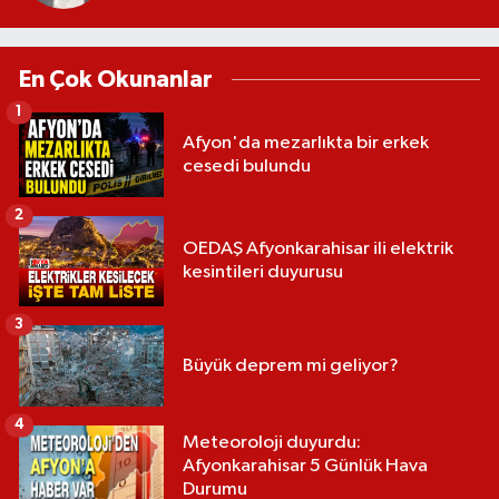
En Çok Okunanlar
1
Afyon'da mezarlıkta bir erkek
cesedi bulundu
2
OEDAŞ Afyonkarahisar ili elektrik
kesintileri duyurusu
3
Büyük deprem mi geliyor?
4
Meteoroloji duyurdu:
Afyonkarahisar 5 Günlük Hava
Durumu