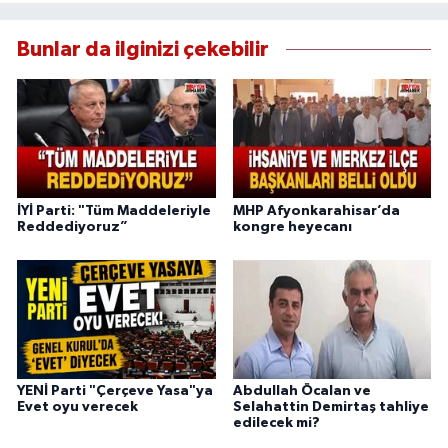
Bunlar da ilginizi çekebilir
İYİ Parti: "Tüm Maddeleriyle
MHP Afyonkarahisar’da
Reddediyoruz”
kongre heyecanı
YENİ Parti "Çerçeve Yasa"ya
Abdullah Öcalan ve
Evet oyu verecek
Selahattin Demirtaş tahliye
edilecek mi?