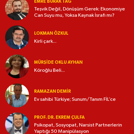
EMRE BURAK TAĞ
Teşvik Değil, Dönüşüm Gerek: Ekonomiye
Can Suyu mu, Yoksa Kaynak İsrafı mı?
LOKMAN ÖZKUL
Kirli çark...
MÜRŞIDE OKLU AYHAN
Köroğlu Beli...
RAMAZAN DEMİR
Ev sahibi Türkiye; Sunum/Tanım FİL’ce
PROF. DR. EKREM ÇULFA
Psikopat, Sosyopat, Narsist Partnerlerin
Yaptığı 50 Manipülasyon