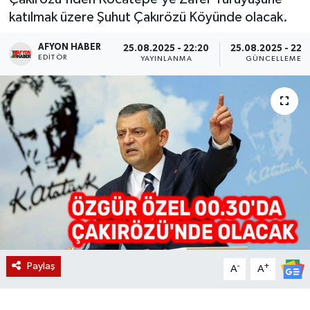
katılmak üzere Şuhut Çakırözü Köyünde olacak.
Magazin
AFYON HABER
25.08.2025 - 22:20
25.08.2025 - 22:
EDITÖR
Etkinlikler
YAYINLANMA
GÜNCELLEME
Paylaş
-
+
A
A