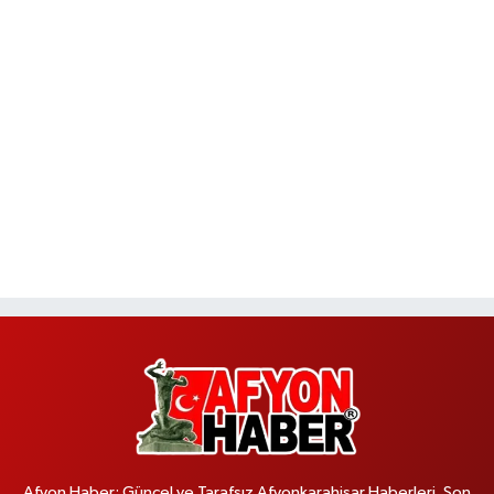
Afyon Haber; Güncel ve Tarafsız Afyonkarahisar Haberleri, Son