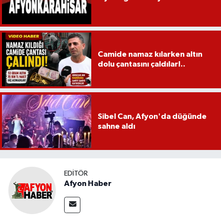
Camide namaz kılarken altın
dolu çantasını çaldılar!..
Sibel Can, Afyon'da düğünde
sahne aldı
EDITÖR
Afyon Haber