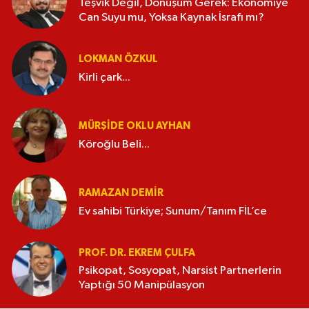
Teşvik Değil, Dönüşüm Gerek: Ekonomiye
Can Suyu mu, Yoksa Kaynak İsrafı mı?
LOKMAN ÖZKUL
Kirli çark...
MÜRŞIDE OKLU AYHAN
Köroğlu Beli...
RAMAZAN DEMİR
Ev sahibi Türkiye; Sunum/Tanım FİL’ce
PROF. DR. EKREM ÇULFA
Psikopat, Sosyopat, Narsist Partnerlerin
Yaptığı 50 Manipülasyon