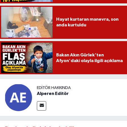
Hayat kurtaran manevra, son
anda kurtuldu
Bakan Akın Gürlek'ten
Afyon'daki olayla ilgili açıklama
EDITÖR HAKKINDA
Alperen Editör