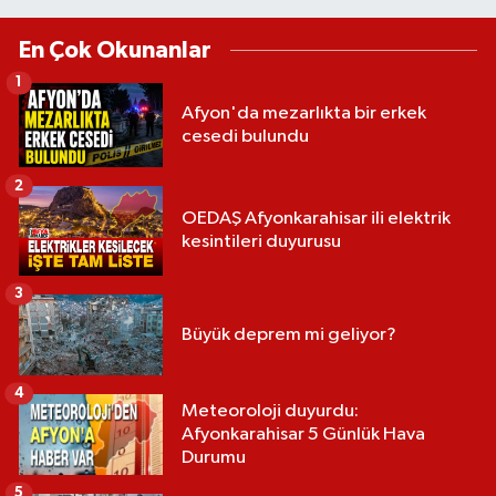
En Çok Okunanlar
1
Afyon'da mezarlıkta bir erkek
cesedi bulundu
2
OEDAŞ Afyonkarahisar ili elektrik
kesintileri duyurusu
3
Büyük deprem mi geliyor?
4
Meteoroloji duyurdu:
Afyonkarahisar 5 Günlük Hava
Durumu
5