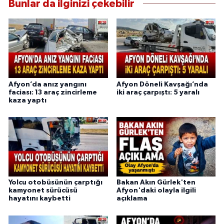
Bunlar da ilginizi çekebilir
Afyon’da anız yangını
Afyon Döneli Kavşağı’nda
faciası: 13 araç zincirleme
iki araç çarpıştı: 5 yaralı
kaza yaptı
Yolcu otobüsünün çarptığı
Bakan Akın Gürlek'ten
kamyonet sürücüsü
Afyon'daki olayla ilgili
hayatını kaybetti
açıklama