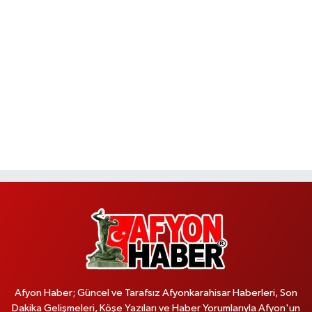
Afyon Haber; Güncel ve Tarafsız Afyonkarahisar Haberleri, Son
Dakika Gelişmeleri, Köşe Yazıları ve Haber Yorumlarıyla Afyon'un