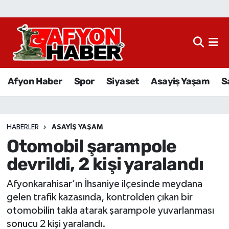
Afyon Haber
Siyaset
Afyon Haber
Spor
Siyaset
Asayiş Yaşam
S
Spor
Asayiş Yaşam
HABERLER
ASAYIŞ YAŞAM
Otomobil şarampole
Sağlık
devrildi, 2 kişi yaralandı
Eğitim
Afyonkarahisar’ın İhsaniye ilçesinde meydana
Sivil Toplum
gelen trafik kazasında, kontrolden çıkan bir
otomobilin takla atarak şarampole yuvarlanması
Ekonomi
sonucu 2 kişi yaralandı.