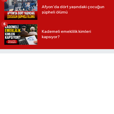
Afyon’da dört yaşındaki çocuğun
şüpheli ölümü
6
Kademeli emeklilik kimleri
kapsıyor?