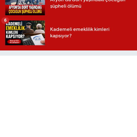
şüpheli ölümü
6
Kademeli emeklilik kimleri
kapsıyor?