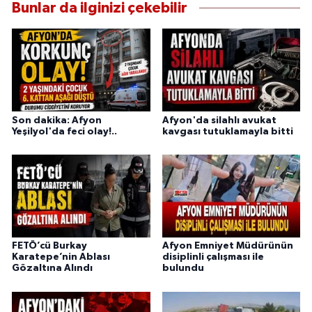
Bunlar da ilginizi çekebilir
Son dakika: Afyon
Afyon'da silahlı avukat
Yeşilyol'da feci olay!..
kavgası tutuklamayla bitti
FETÖ’cü Burkay
Afyon Emniyet Müdürünün
Karatepe’nin Ablası
disiplinli çalışması ile
Gözaltına Alındı
bulundu