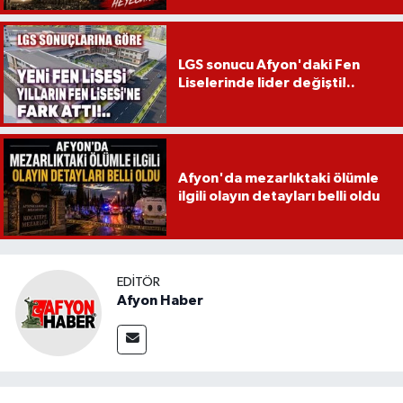
LGS sonucu Afyon'daki Fen
Liselerinde lider değişti!..
Afyon'da mezarlıktaki ölümle
ilgili olayın detayları belli oldu
EDITÖR
Afyon Haber