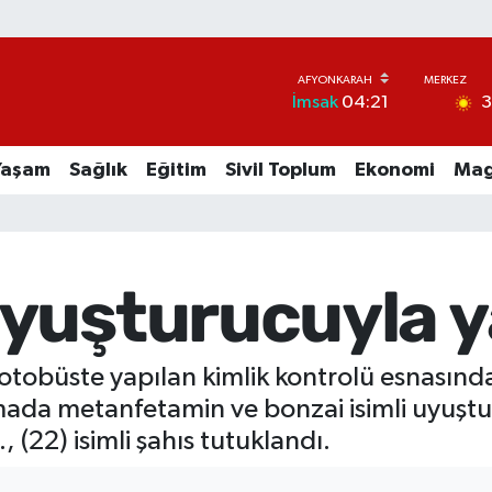
İmsak
04:21
Yaşam
Sağlık
Eğitim
Sivil Toplum
Ekonomi
Mag
yuşturucuyla ya
tobüste yapılan kimlik kontrolü esnasınd
da metanfetamin ve bonzai isimli uyuştur
., (22) isimli şahıs tutuklandı.