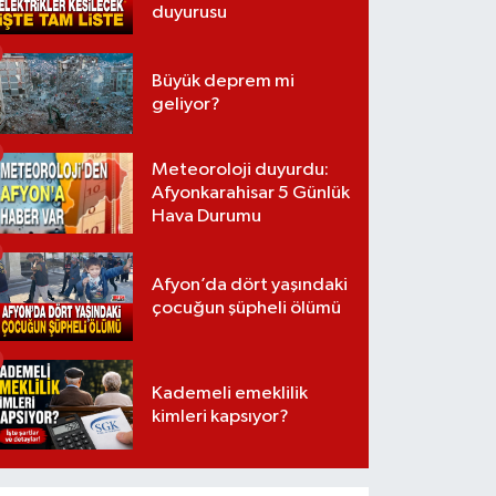
duyurusu
Büyük deprem mi
geliyor?
Meteoroloji duyurdu:
Afyonkarahisar 5 Günlük
Hava Durumu
Afyon’da dört yaşındaki
çocuğun şüpheli ölümü
Kademeli emeklilik
kimleri kapsıyor?