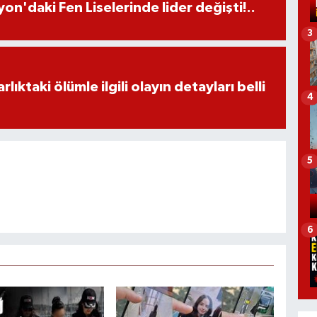
on'daki Fen Liselerinde lider değişti!..
3
ıktaki ölümle ilgili olayın detayları belli
4
5
6