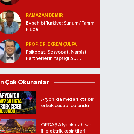
RAMAZAN DEMİR
Ev sahibi Türkiye; Sunum/Tanım
FİL’ce
PROF. DR. EKREM ÇULFA
Psikopat, Sosyopat, Narsist
Partnerlerin Yaptığı 50
Manipülasyon
En Çok Okunanlar
Afyon'da mezarlıkta bir
erkek cesedi bulundu
OEDAŞ Afyonkarahisar
ili elektrik kesintileri