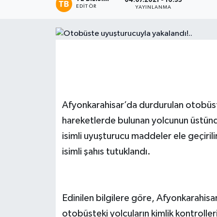
04.07.2021 - 16:35
EDITÖR
YAYINLANMA
Magazin
Etkinlikler
Afyonkarahisar’da durdurulan otobüste
hareketlerde bulunan yolcunun üstün
isimli uyuşturucu maddeler ele geçirilirk
isimli şahıs tutuklandı.
Edinilen bilgilere göre, Afyonkarahisa
otobüsteki yolcuların kimlik kontroller