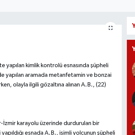
Y
 yapılan kimlik kontrolü esnasında şüpheli
de yapılan aramada metanfetamin ve bonzai
en, olayla ilgili gözaltına alınan A.B., (22)
r-İzmir karayolu üzerinde durdurulan bir
i yapıldığı esnada A.B., isimli yolcunun şüpheli