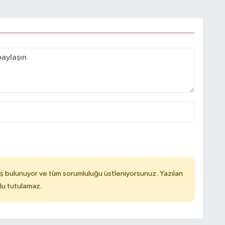
ş bulunuyor ve tüm sorumluluğu üstleniyorsunuz. Yazılan
lu tutulamaz.