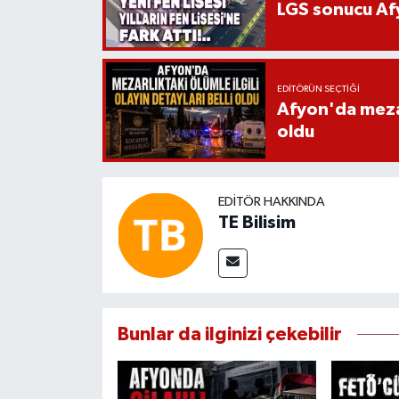
LGS sonucu Afy
EDITÖRÜN SEÇTIĞI
Afyon'da mezarl
oldu
EDITÖR HAKKINDA
TE Bilisim
Bunlar da ilginizi çekebilir