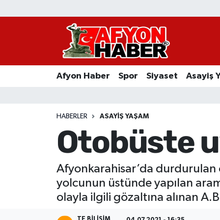
Afyon Haber
Siyaset
Afyon Haber
Spor
Siyaset
Asayiş 
Spor
Asayiş Yaşam
HABERLER
ASAYIŞ YAŞAM
Otobüste u
Sağlık
Eğitim
Afyonkarahisar’da durdurulan o
yolcunun üstünde yapılan arama
Sivil Toplum
olayla ilgili gözaltına alınan A.B
Ekonomi
TE BILISIM