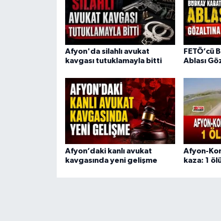
Afyon'da silahlı avukat
FETÖ’cü B
kavgası tutuklamayla bitti
Ablası Göz
Afyon’daki kanlı avukat
Afyon-Kon
kavgasında yeni gelişme
kaza: 1 ölü