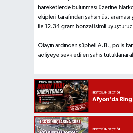
hareketlerde bulunması üzerine Nark
ekipleri tarafından şahsın üst arama
ile 12.34 gram bonzai isimli uyuşturuc
Olayın ardından şüpheli A.B., polis tar
adliyeye sevk edilen şahıs tutuklanara
EDITÖRÜN SEÇTIĞI
Afyon’da Ring 
EDITÖRÜN SEÇTIĞI