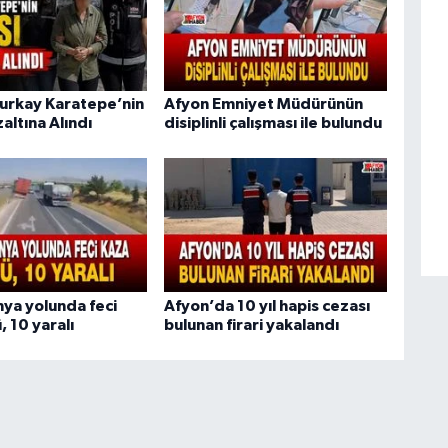
urkay Karatepe’nin
Afyon Emniyet Müdürünün
altına Alındı
disiplinli çalışması ile bulundu
ya yolunda feci
Afyon’da 10 yıl hapis cezası
, 10 yaralı
bulunan firari yakalandı