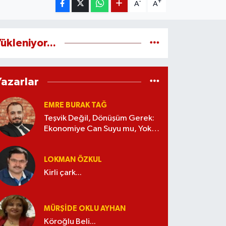
-
+
A
A
ükleniyor...
Yazarlar
EMRE BURAK TAĞ
Teşvik Değil, Dönüşüm Gerek:
Ekonomiye Can Suyu mu, Yoksa
Kaynak İsrafı mı?
LOKMAN ÖZKUL
Kirli çark...
MÜRŞIDE OKLU AYHAN
Köroğlu Beli...