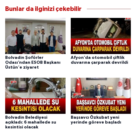
Bunlar da ilginizi çekebilir
Bolvadin Şoförler
Afyon’da otomobil çiftlik
Odası’ndan ESOB Başkanı
duvarına çarparak devrildi
Üstün'e ziyaret
Bolvadin Belediyesi
Başsavcı Özkubat yeni
açıkladı: 6 mahallede su
yerinde göreve başladı
kesintisi olacak