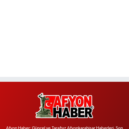
Afyon Haber; Güncel ve Tarafsız Afyonkarahisar Haberleri, Son