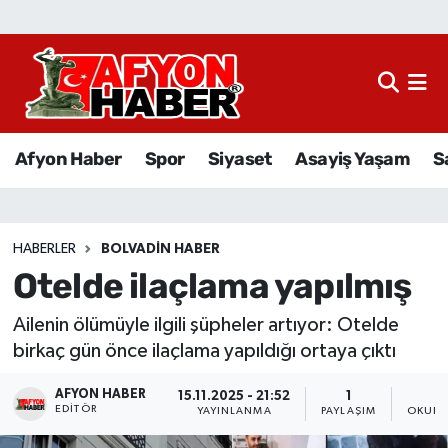
Afyon Haber
Siyaset
Afyon Haber
Spor
Siyaset
Asayiş Yaşam
S
Spor
Asayiş Yaşam
HABERLER
BOLVADIN HABER
Otelde ilaçlama yapılmış
Sağlık
Ailenin ölümüyle ilgili şüpheler artıyor: Otelde
Eğitim
birkaç gün önce ilaçlama yapıldığı ortaya çıktı
Sivil Toplum
AFYON HABER
15.11.2025 - 21:52
1
2
EDITÖR
YAYINLANMA
PAYLAŞIM
OKUNM
Ekonomi