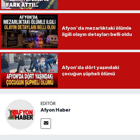
Afyon'da mezarlıktaki ölümle
ilgili olayın detayları belli oldu
Afyon’da dört yaşındaki
çocuğun şüpheli ölümü
EDITÖR
Afyon Haber