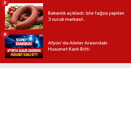
5
Bakanlık açıkladı: İşte tağşiş yapılan
3 sucuk markası!..
6
Afyon'da Aileler Arasındaki
Husumet Kanlı Bitti