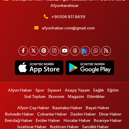
Afyonkarahisar
+90506 811 8659
afyonhaber.com@gmail.com
Afyon Haber
Spor
Siyaset
Asayiş Yaşam
Sağlık
Eğitim
Sivil Toplum
Ekonomi
Magazin
Etkinlikler
Afyon Çay Haber
Başmakçı Haber
Bayat Haber
Bolvadin Haber
Çobanlar Haber
Dazkırı Haber
Dinar Haber
Emirdağ Haber
Evciler Haber
Hocalar Haber
İhsaniye Haber
İscehisar Haber
Kızılören Haber
Sandıklı Haber