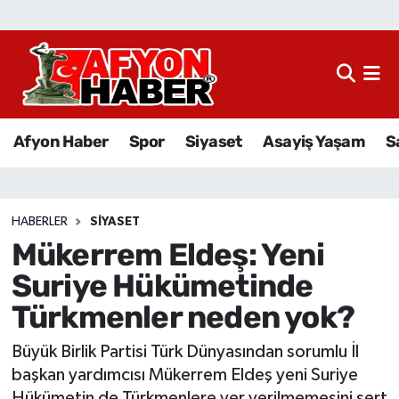
Afyon Haber
Siyaset
Afyon Haber
Spor
Siyaset
Asayiş Yaşam
S
Spor
Asayiş Yaşam
HABERLER
SIYASET
Mükerrem Eldeş: Yeni
Sağlık
Suriye Hükümetinde
Eğitim
Türkmenler neden yok?
Sivil Toplum
Büyük Birlik Partisi Türk Dünyasından sorumlu İl
başkan yardımcısı Mükerrem Eldeş yeni Suriye
Ekonomi
Hükümetin de Türkmenlere yer verilmemesini sert