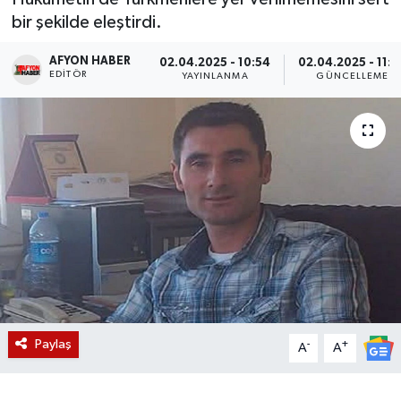
bir şekilde eleştirdi.
Magazin
AFYON HABER
02.04.2025 - 10:54
02.04.2025 - 11:0
EDITÖR
Etkinlikler
YAYINLANMA
GÜNCELLEME
Paylaş
-
+
A
A