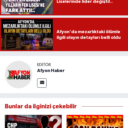
Liselerinde lider değişti!..
Afyon'da mezarlıktaki ölümle
ilgili olayın detayları belli oldu
EDITÖR
Afyon Haber
Bunlar da ilginizi çekebilir