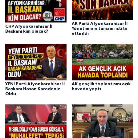
AK Parti Afyonkarahisar İl
CHP Afyonkarahisar İl
Yönetiminin tamamı istifa
Başkanı kim olacak?
ettirildi
YENİ Parti Afyonkarahisar İl
AK gençlik toplantısını açık
Başkanı Hasan Karadeniz
havada yaptı
Oldu