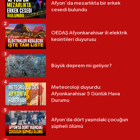
Afyon'da mezarlıkta bir erkek
cesedi bulundu
2
OEDAŞ Afyonkarahisar ili elektrik
kesintileri duyurusu
3
Büyük deprem mi geliyor?
4
Meteoroloji duyurdu:
Afyonkarahisar 5 Günlük Hava
Durumu
5
Afyon’da dört yaşındaki çocuğun
şüpheli ölümü