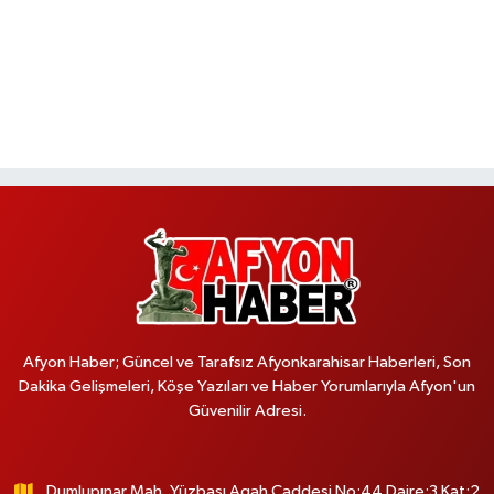
Afyon Haber; Güncel ve Tarafsız Afyonkarahisar Haberleri, Son
Dakika Gelişmeleri, Köşe Yazıları ve Haber Yorumlarıyla Afyon'un
Güvenilir Adresi.
Dumlupınar Mah. Yüzbaşı Agah Caddesi No:44 Daire:3 Kat:2