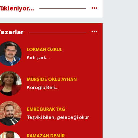
ükleniyor...
Yazarlar
LOKMAN ÖZKUL
Kirli çark...
MÜRŞIDE OKLU AYHAN
Köroğlu Beli...
EMRE BURAK TAĞ
Teşviki bilen, geleceği okur
RAMAZAN DEMİR