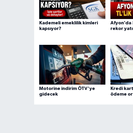
Kademeli emeklilik kimleri
Afyon’da 5
kapsıyor?
rekor yat
Motorine indirim ÖTV'ye
Kredi kart
gidecek
ödeme oran