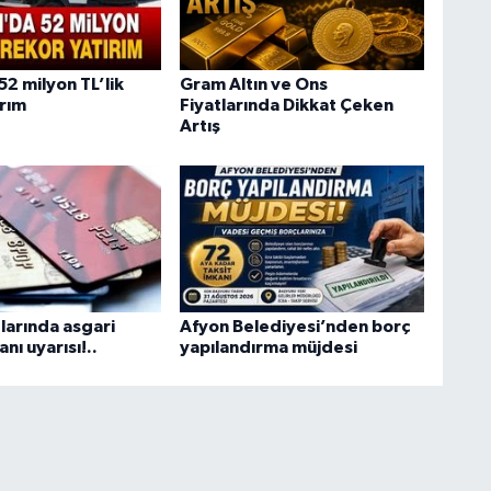
2 milyon TL’lik
Gram Altın ve Ons
ırım
Fiyatlarında Dikkat Çeken
Artış
larında asgari
Afyon Belediyesi’nden borç
ı uyarısı!..
yapılandırma müjdesi