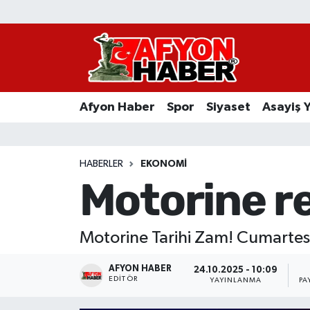
Afyon Haber
Siyaset
Afyon Haber
Spor
Siyaset
Asayiş 
Spor
Asayiş Yaşam
HABERLER
EKONOMI
Motorine re
Sağlık
Eğitim
Motorine Tarihi Zam! Cumartesi 
Sivil Toplum
AFYON HABER
24.10.2025 - 10:09
EDITÖR
YAYINLANMA
PA
Ekonomi