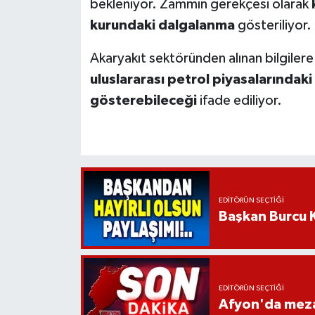
bekleniyor. Zammın gerekçesi olarak
kurundaki dalgalanma
gösteriliyor.
Akaryakıt sektöründen alınan bilgiler
uluslararası petrol piyasalarındaki
gösterebileceği
ifade ediliyor.
EDITÖRÜN SEÇTIĞI
Başkan Burcu K
EDITÖRÜN SEÇTIĞI
Afyon'da mezar