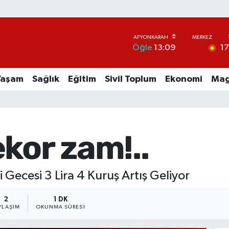
1
Öğle
13:09
Yaşam
Sağlık
Eğitim
Sivil Toplum
Ekonomi
Mag
kor zam!..
Gecesi 3 Lira 4 Kuruş Artış Geliyor
2
1 DK
YLAŞIM
OKUNMA SÜRESI