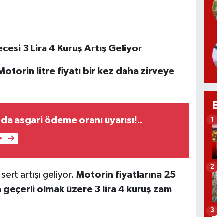
esi 3 Lira 4 Kuruş Artış Geliyor
Motorin litre fiyatı bir kez daha zirveye
nda asgari ödeme oranı uyarısı!..
1
e
2
sert artışı geliyor.
Motorin fiyatlarına 25
geçerli olmak üzere 3 lira 4 kuruş zam
3