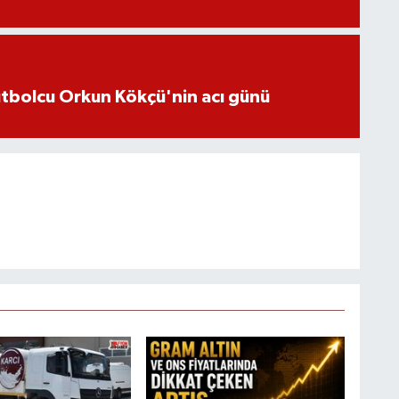
futbolcu Orkun Kökçü'nin acı günü