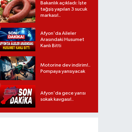
Bakanlık açıkladı: İşte
tağşiş yapılan 3 sucuk
markası!..
Afyon'da Aileler
Arasındaki Husumet
Kanlı Bitti
Motorine dev indirim!..
Pompaya yansıyacak
Afyon'da gece yarısı
sokak kavgası!..