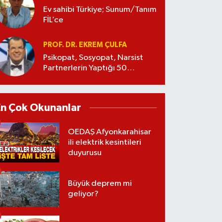
Ev sahibi Türkiye; Sunum/Tanım
FİL’ce
PROF. DR. EKREM ÇULFA
Psikopat, Sosyopat, Narsist
Partnerlerin Yaptığı 50
Manipülasyon
En Çok Okunanlar
OEDAŞ Afyonkarahisar
ili elektrik kesintileri
duyurusu
Büyük deprem mi
geliyor?