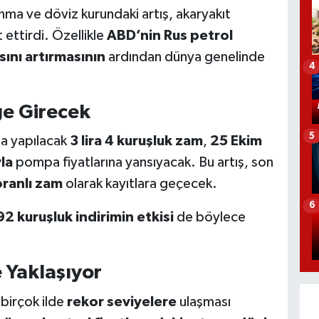
nma ve döviz kurundaki artış, akaryakıt
 ettirdi. Özellikle
ABD’nin Rus petrol
sını artırmasının
ardından dünya genelinde
4
ğe Girecek
5
na yapılacak
3 lira 4 kuruşluk zam
,
25 Ekim
la
pompa fiyatlarına yansıyacak. Bu artış, son
ranlı zam
olarak kayıtlara geçecek.
6
92 kuruşluk indirimin etkisi
de böylece
e Yaklaşıyor
 birçok ilde
rekor seviyelere
ulaşması