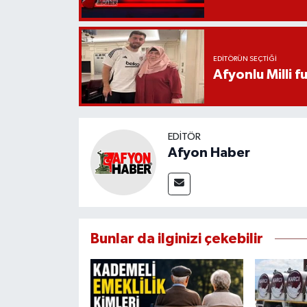
EDITÖRÜN SEÇTIĞI
Afyonlu Milli 
EDITÖR
Afyon Haber
Bunlar da ilginizi çekebilir