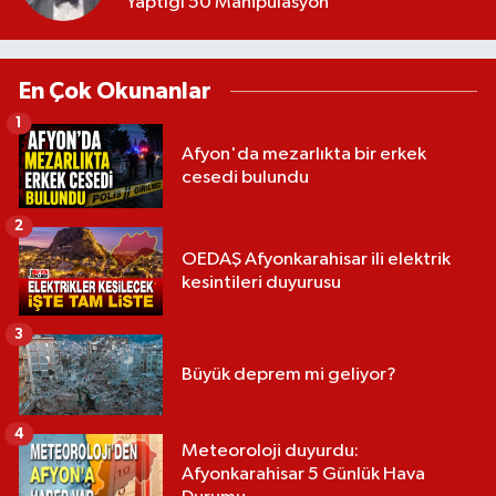
Yaptığı 50 Manipülasyon
En Çok Okunanlar
1
Afyon'da mezarlıkta bir erkek
cesedi bulundu
2
OEDAŞ Afyonkarahisar ili elektrik
kesintileri duyurusu
3
Büyük deprem mi geliyor?
4
Meteoroloji duyurdu:
Afyonkarahisar 5 Günlük Hava