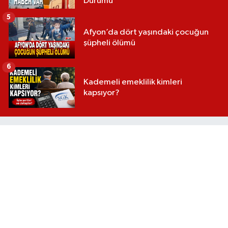
Durumu
5
Afyon’da dört yaşındaki çocuğun
şüpheli ölümü
6
Kademeli emeklilik kimleri
kapsıyor?