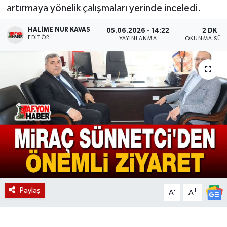
artırmaya yönelik çalışmaları yerinde inceledi.
Magazin
HALIME NUR KAVAS
05.06.2026 - 14:22
2 DK
EDITÖR
YAYINLANMA
OKUNMA SÜRE
Etkinlikler
Paylaş
-
+
A
A