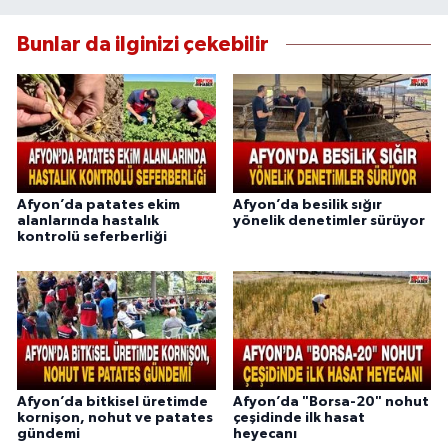
Bunlar da ilginizi çekebilir
Afyon’da patates ekim
Afyon’da besilik sığır
alanlarında hastalık
yönelik denetimler sürüyor
kontrolü seferberliği
Afyon’da bitkisel üretimde
Afyon’da "Borsa-20" nohut
kornişon, nohut ve patates
çeşidinde ilk hasat
gündemi
heyecanı