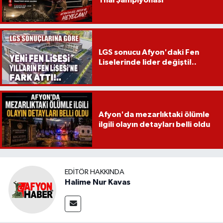
LGS sonucu Afyon'daki Fen
Liselerinde lider değişti!..
Afyon'da mezarlıktaki ölümle
ilgili olayın detayları belli oldu
EDITÖR HAKKINDA
Halime Nur Kavas