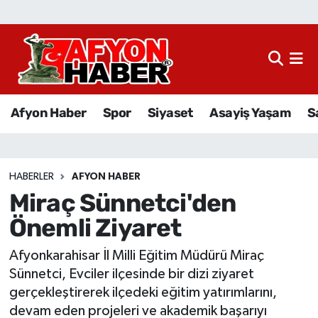
Afyon Haber
Siyaset
Afyon Haber
Spor
Siyaset
Asayiş Yaşam
S
Spor
Asayiş Yaşam
HABERLER
AFYON HABER
Miraç Sünnetci'den
Sağlık
Önemli Ziyaret
Eğitim
Afyonkarahisar İl Milli Eğitim Müdürü Miraç
Sivil Toplum
Sünnetci, Evciler ilçesinde bir dizi ziyaret
gerçekleştirerek ilçedeki eğitim yatırımlarını,
Ekonomi
devam eden projeleri ve akademik başarıyı